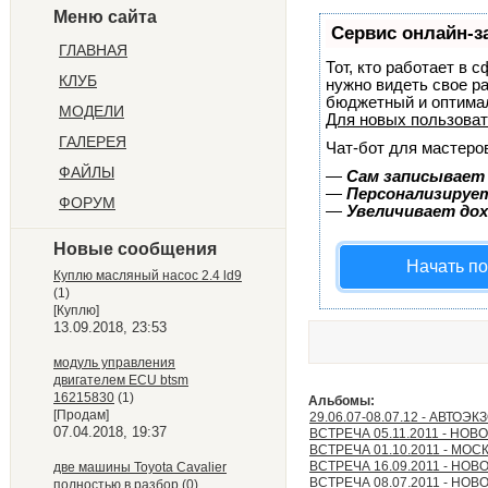
Меню сайта
Сервис онлайн-з
ГЛАВНАЯ
Тот, кто работает в 
КЛУБ
нужно видеть свое р
бюджетный и оптима
МОДЕЛИ
Для новых пользова
ГАЛЕРЕЯ
Чат-бот для мастеро
ФАЙЛЫ
—
Сам записывает 
—
Персонализирует
ФОРУМ
—
Увеличивает до
Новые сообщения
Начать п
Куплю масляный насос 2.4 ld9
(1)
[Куплю]
13.09.2018, 23:53
модуль управления
двигателем ECU btsm
16215830
(1)
Альбомы:
[Продам]
29.06.07-08.07.12 - АВТОЭ
07.04.2018, 19:37
ВСТРЕЧА 05.11.2011 - НО
ВСТРЕЧА 01.10.2011 - МОС
ВСТРЕЧА 16.09.2011 - НО
две машины Toyota Cavalier
ВСТРЕЧА 08.07.2011 - НО
полностью в разбор
(0)