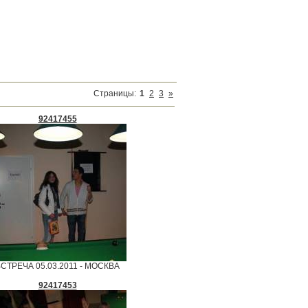
Страницы
:
1
2
3
»
92417455
СТРЕЧА 05.03.2011 - МОСКВА
92417453