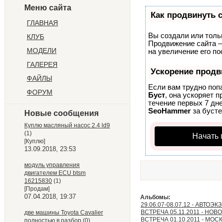
Меню сайта
Как продвинуть 
ГЛАВНАЯ
Вы создали или тольк
КЛУБ
Продвижение сайта –
МОДЕЛИ
на увеличение его п
ГАЛЕРЕЯ
Ускорение прод
ФАЙЛЫ
Если вам трудно поп
ФОРУМ
Буст
, она ускоряет 
течение первых 7 дне
SeoHammer
за буст
Новые сообщения
Куплю масляный насос 2.4 ld9
(1)
Начать 
[Куплю]
13.09.2018, 23:53
модуль управления
двигателем ECU btsm
16215830
(1)
[Продам]
07.04.2018, 19:37
Альбомы:
29.06.07-08.07.12 - АВТОЭ
ВСТРЕЧА 05.11.2011 - НО
две машины Toyota Cavalier
ВСТРЕЧА 01.10.2011 - МОС
полностью в разбор
(0)