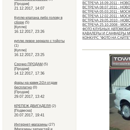
ВСТРЕЧА 16.09.2011 - НО
[Продам]
ВСТРЕЧА 08.07.2011 - НО
21.12.2017, 14:07
ВСТРЕЧА 05.03.2011 - МОС
ВСТРЕЧА 12.02.2011 - МОС
Куплю клапана либо голову в
ВСТРЕЧА 29.05.2010 - НО
сборе
(5)
ВСТРЕЧА 25.10.2008 - МОС
[Куплю]
ФОТО КЛУБНЫХ АВТОМОБ
16.12.2017, 23:26
КАВАЛЕРЫ И САНФАЕРЫ 
КОНКУРС "ФОТО НА САЙТЕ"
куплю левое зеркало с тойоты
(1)
[Куплю]
16.12.2017, 23:25
Срочно ПРОДАМ
(5)
[Продам]
14.12.2017, 17:36
фары на кавик 2/2л отдам
бесплатно
(0)
[Продам]
29.07.2017, 13:42
КРЕПЕЖ ДВИГАДЕЛЯ
(2)
[Подвеска]
20.07.2017, 19:41
Интернет-магазины
(27)
[Магазины запчастей и