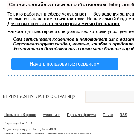
Сервис онлайн-записи на собственном Telegram-
Тот, кто работает в сфере услуг, знает — без ведения запис
напоминать клиентам о визитах тоже. Нашли самый бюджет
Для новых пользователей
первый месяц бесплатно
.
Чат-бот для мастеров и специалистов, который упрощает ве
—
Сам записывает клиентов и напоминает им о визит
—
Персонализирует скидки, чаевые, кэшбэк и предопл
—
Увеличивает доходимость и помогает больше зар
Начать пользоваться сервисом
ВЕРНУТЬСЯ НА ГЛАВНУЮ СТРАНИЦУ
Новые сообщения
Участники
Правила форума
Поиск
RSS
·
·
·
·
Страница
1
из
1
1
Модератор форума:
,
Artec
AvataRUS
Форум
»
Барахолка
»
Куплю
»
куплю левое зеркало с тойоты