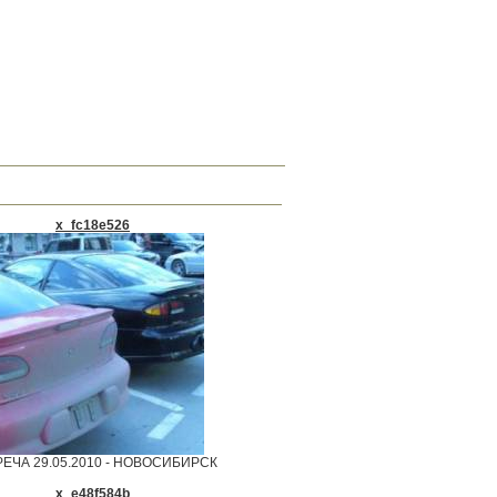
x_fc18e526
ЕЧА 29.05.2010 - НОВОСИБИРСК
x_e48f584b