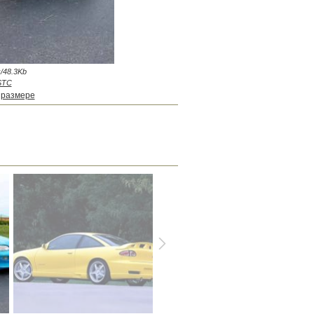
/48.3Kb
STC
 размере