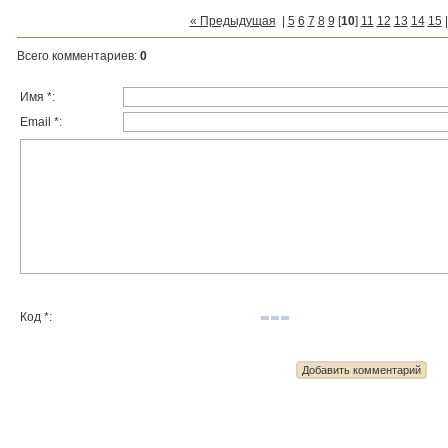
« Предыдущая
|
5
6
7
8
9
[
10
]
11
12
13
14
15
Всего комментариев
:
0
Имя *:
Email *:
Код *: