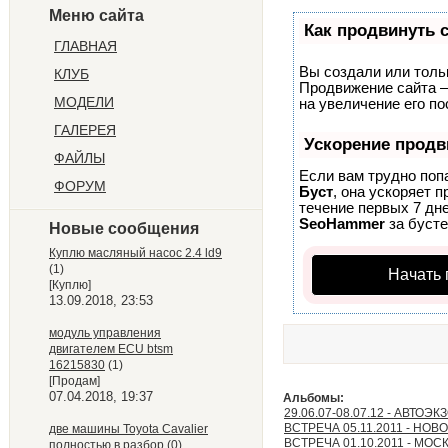
Меню сайта
Как продвинуть 
ГЛАВНАЯ
Вы создали или тольк
КЛУБ
Продвижение сайта –
МОДЕЛИ
на увеличение его п
ГАЛЕРЕЯ
Ускорение прод
ФАЙЛЫ
Если вам трудно поп
ФОРУМ
Буст
, она ускоряет 
течение первых 7 дне
SeoHammer
за буст
Новые сообщения
Куплю масляный насос 2.4 ld9
(1)
Начать 
[Куплю]
13.09.2018, 23:53
модуль управления
двигателем ECU btsm
16215830
(1)
[Продам]
07.04.2018, 19:37
Альбомы:
29.06.07-08.07.12 - АВТОЭ
ВСТРЕЧА 05.11.2011 - НО
две машины Toyota Cavalier
ВСТРЕЧА 01.10.2011 - МОС
полностью в разбор
(0)