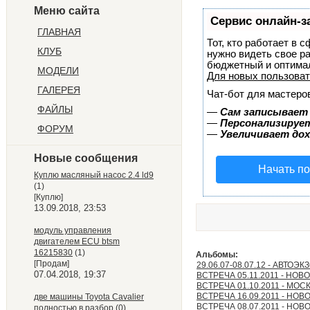
Меню сайта
Сервис онлайн-з
ГЛАВНАЯ
Тот, кто работает в 
КЛУБ
нужно видеть свое р
бюджетный и оптима
МОДЕЛИ
Для новых пользова
ГАЛЕРЕЯ
Чат-бот для мастеро
ФАЙЛЫ
—
Сам записывает 
—
Персонализирует
ФОРУМ
—
Увеличивает до
Новые сообщения
Начать п
Куплю масляный насос 2.4 ld9
(1)
[Куплю]
13.09.2018, 23:53
модуль управления
двигателем ECU btsm
16215830
(1)
Альбомы:
[Продам]
29.06.07-08.07.12 - АВТОЭ
07.04.2018, 19:37
ВСТРЕЧА 05.11.2011 - НО
ВСТРЕЧА 01.10.2011 - МОС
ВСТРЕЧА 16.09.2011 - НО
две машины Toyota Cavalier
ВСТРЕЧА 08.07.2011 - НО
полностью в разбор
(0)