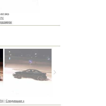
/60.9Kb
STC
 размере
74
|
Следующая »