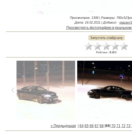
Просмотров
: 1308 |
Размеры
: 785x523px
Дата
: 16.02.2011 |
Добавил
:
stazavr
Просмотреть фотографию в реальном
Рейтинг
:
0.0
/
0
« Предыдущая
|
64
65
66
67
68
[
69
]
70
71
72
73