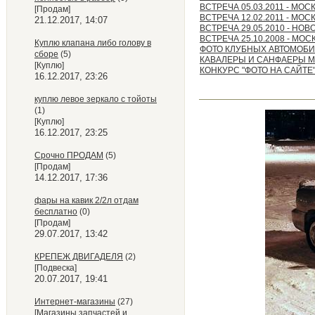
ВСТРЕЧА 05.03.2011 - МОС
[Продам]
ВСТРЕЧА 12.02.2011 - МОС
21.12.2017, 14:07
ВСТРЕЧА 29.05.2010 - НО
ВСТРЕЧА 25.10.2008 - МОС
Куплю клапана либо голову в
ФОТО КЛУБНЫХ АВТОМОБ
сборе
(5)
КАВАЛЕРЫ И САНФАЕРЫ 
[Куплю]
КОНКУРС "ФОТО НА САЙТЕ"
16.12.2017, 23:26
куплю левое зеркало с тойоты
(1)
[Куплю]
16.12.2017, 23:25
Срочно ПРОДАМ
(5)
[Продам]
14.12.2017, 17:36
фары на кавик 2/2л отдам
бесплатно
(0)
[Продам]
29.07.2017, 13:42
КРЕПЕЖ ДВИГАДЕЛЯ
(2)
[Подвеска]
20.07.2017, 19:41
Интернет-магазины
(27)
[Магазины запчастей и