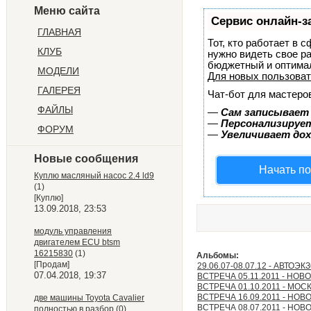
Меню сайта
Сервис онлайн-з
ГЛАВНАЯ
Тот, кто работает в 
КЛУБ
нужно видеть свое р
бюджетный и оптима
МОДЕЛИ
Для новых пользова
ГАЛЕРЕЯ
Чат-бот для мастеро
ФАЙЛЫ
—
Сам записывает 
—
Персонализирует
ФОРУМ
—
Увеличивает до
Новые сообщения
Начать п
Куплю масляный насос 2.4 ld9
(1)
[Куплю]
13.09.2018, 23:53
модуль управления
двигателем ECU btsm
16215830
(1)
Альбомы:
[Продам]
29.06.07-08.07.12 - АВТОЭ
07.04.2018, 19:37
ВСТРЕЧА 05.11.2011 - НО
ВСТРЕЧА 01.10.2011 - МОС
ВСТРЕЧА 16.09.2011 - НО
две машины Toyota Cavalier
ВСТРЕЧА 08.07.2011 - НО
полностью в разбор
(0)