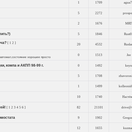
1
1709
agua7
5
2272
prospo
2
1676
MRT
лить?)
5
1846
Rust0
юча?
[
1
2
]
20
4532
Rusla
0
1513
Jee
томат,состояние хорошее просто
и, компа и АКПП 98-99 г.
0
1492
keyn
5
1708
zhavoron
1
1499
kolleoni
10
1740
Настён
ей!
[
1
2
3
4
5
6
]
82
21101
drive@
рмостата
9
1902
Grego
12
1655
kuzm