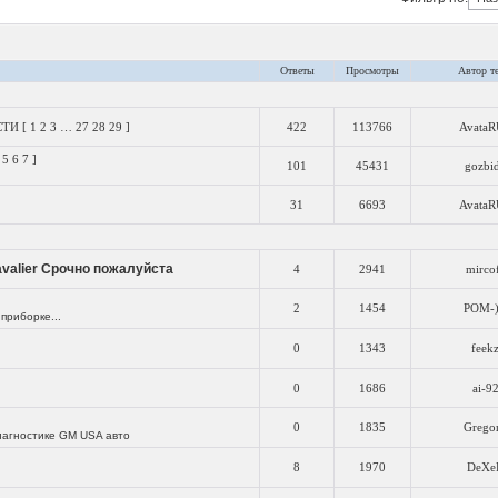
Ответы
Просмотры
Автор т
СТИ
[
1
2
3
…
27
28
29
]
422
113766
Avata
…
5
6
7
]
101
45431
gozbi
31
6693
Avata
Cavalier Срочно пожалуйста
4
2941
mirco
2
1454
POM-
приборке...
0
1343
feek
0
1686
ai-9
0
1835
Grego
иагностике GM USA авто
8
1970
DeXe