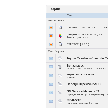
Теория
Тема
Важные темы
ВЗАИМОЗАМЕНЯЕМЫЕ ЗАПЧА
Литература по кавалерам
[
1
2
3
Ремонт, уход и т.д.
СЕРВИСЫ
[
1
2
3
]
Темы форума
Toyota Cavalier и Chevrole 
Бензонасос
не показывает уровень топлива на 
тормозная система
продам
Народный рейтинг АЗС
GM Service Manual v09
Официальная прога по ремонту, д
Жидкости
Бочок под капотом (черный)