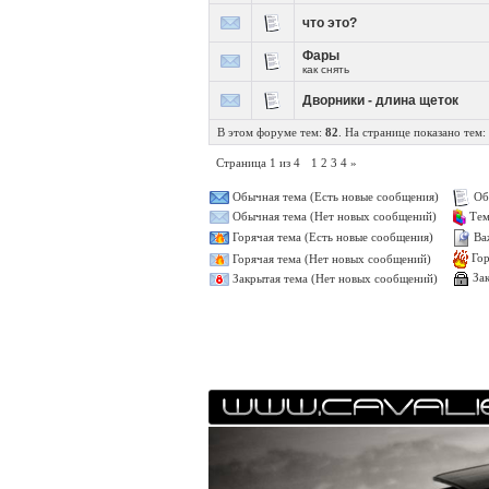
что это?
Фары
как снять
Дворники - длина щеток
В этом форуме тем:
82
. На странице показано тем:
Страница
1
из
4
1
2
3
4
»
Об
Обычная тема (Есть новые сообщения)
Тем
Обычная тема (Нет новых сообщений)
Ва
Горячая тема (Есть новые сообщения)
Гор
Горячая тема (Нет новых сообщений)
Зак
Закрытая тема (Нет новых сообщений)