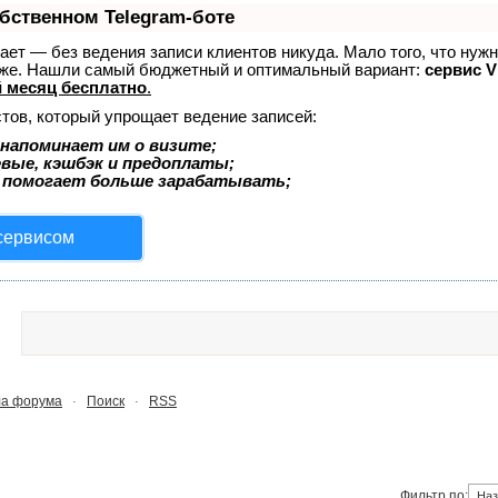
обственном Telegram-боте
знает — без ведения записи клиентов никуда. Мало того, что нуж
тоже. Нашли самый бюджетный и оптимальный вариант:
сервис Vi
 месяц бесплатно
.
тов, который упрощает ведение записей:
напоминает им о визите;
евые, кэшбэк и предоплаты;
 помогает больше зарабатывать;
 сервисом
а форума
Поиск
RSS
·
·
Фильтр по: