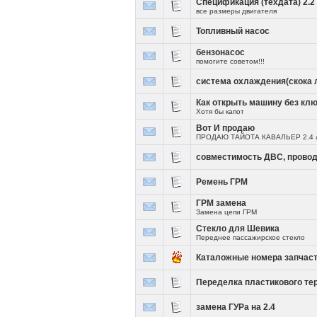
Спецификация (техдата) 2.2
все размеры двигателя
Топливный насос
бензонасос
помогите советом!!!
система охлаждения(скока 
Как открыть машину без кл
Хотя бы капот
Вот И продаю
ПРОДАЮ ТАЙОТА КАВАЛЬЕР 2.4 ав
совместимость ДВС, проводк
Ремень ГРМ
ГРМ замена
Замена цепи ГРМ
Стекло для Шевика
Переднее пассажирское стекло
Каталожные номера запчаст
Переделка пластикового те
замена ГУРа на 2.4