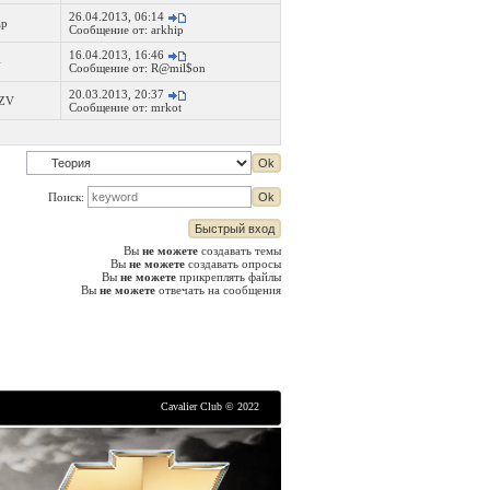
26.04.2013, 06:14
ap
Сообщение от:
arkhip
16.04.2013, 16:46
4
Сообщение от:
R@mil$on
20.03.2013, 20:37
ZV
Сообщение от:
mrkot
Поиск:
Вы
не можете
создавать темы
Вы
не можете
создавать опросы
Вы
не можете
прикреплять файлы
Вы
не можете
отвечать на сообщения
Cavalier Club © 2022