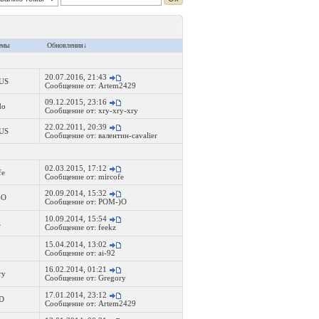
емы
Обновления
↓
20.07.2016, 21:43
RUS
Сообщение от:
Artem2429
09.12.2015, 23:16
do
Сообщение от:
xry-xry-xry
22.02.2011, 20:39
RUS
Сообщение от:
валентин-cavalier
02.03.2015, 17:12
fe
Сообщение от:
mircofe
20.09.2014, 15:32
)O
Сообщение от:
POM-)O
10.09.2014, 15:54
z
Сообщение от:
feekz
15.04.2014, 13:02
2
Сообщение от:
ai-92
16.02.2014, 01:21
ry
Сообщение от:
Gregory
17.01.2014, 23:12
D
Сообщение от:
Artem2429