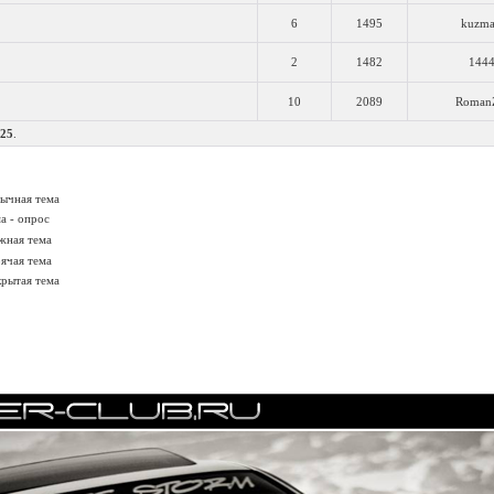
6
1495
kuzm
2
1482
144
10
2089
Roman
25
.
ычная тема
а - опрос
жная тема
ячая тема
рытая тема