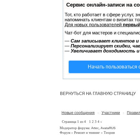
Сервис онлайн-записи на с
Тот, кто работает в сфере услуг, 
напоминать клиентам о визитах 
Для новых пользователей
первый
Чат-бот для мастеров и специалис
—
Сам записывает клиентов и 
—
Персонализирует скидки, ча
—
Увеличивает доходимость и
Начать пользоваться
ВЕРНУТЬСЯ НА ГЛАВНУЮ СТРАНИЦУ
Новые сообщения
Участники
Правил
·
·
Страница
1
из
4
1
2
3
4
»
Модератор форума:
,
Artec
AvataRUS
Форум
»
Ремонт и тюнинг
»
Теория