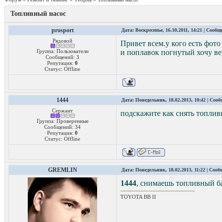
Топливный насос
prosport
Дата: Воскресенье, 16.10.2011, 14:21 | Сооб
Рядовой
Привет всем.у кого есть фото
Группа: Пользователи
и поплавок погнутый хочу вер
Сообщений:
3
Репутация:
0
Статус:
Offline
1444
Дата: Понедельник, 18.02.2013, 10:42 | Соо
Сержант
подскажите как снять топлив
Группа: Проверенные
Сообщений:
34
Репутация:
0
Статус:
Offline
GREMLIN
Дата: Понедельник, 18.02.2013, 11:22 | Соо
1444
, снимаешь топливный б
TOYOTA ВВ II