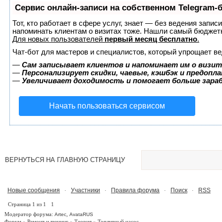
Сервис онлайн-записи на собственном Telegram-
Тот, кто работает в сфере услуг, знает — без ведения запис
напоминать клиентам о визитах тоже. Нашли самый бюджет
Для новых пользователей
первый месяц бесплатно
.
Чат-бот для мастеров и специалистов, который упрощает ве
—
Сам записывает клиентов и напоминает им о визит
—
Персонализирует скидки, чаевые, кэшбэк и предопл
—
Увеличивает доходимость и помогает больше зар
Начать пользоваться сервисом
ВЕРНУТЬСЯ НА ГЛАВНУЮ СТРАНИЦУ
Новые сообщения
Участники
Правила форума
Поиск
RSS
·
·
·
·
Страница
1
из
1
1
Модератор форума:
,
Artec
AvataRUS
Форум
»
Ремонт и тюнинг
»
Теория
»
Топливный насос