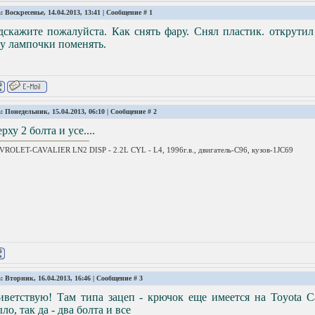
: Воскресенье, 14.04.2013, 13:41 | Сообщение #
1
скажите пожалуйста. Как снять фару. Снял пластик. открутил 
у лампочки поменять.
: Понедельник, 15.04.2013, 06:10 | Сообщение #
2
рху 2 болта и усе....
ROLET-CAVALIER LN2 DISP - 2.2L CYL - L4, 1996г.в., двигатель-C96, кузов-1JC69
: Вторник, 16.04.2013, 16:46 | Сообщение #
3
ветствую! Там типа зацеп - крючок еще имеется на Toyota Ca
ло, так да - два болта и все