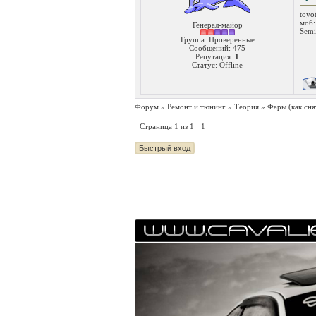
toyo
моб:
Генерал-майор
Semi
Группа: Проверенные
Сообщений:
475
Репутация:
1
Статус:
Offline
Форум
»
Ремонт и тюнинг
»
Теория
»
Фары
(как сня
Страница
1
из
1
1