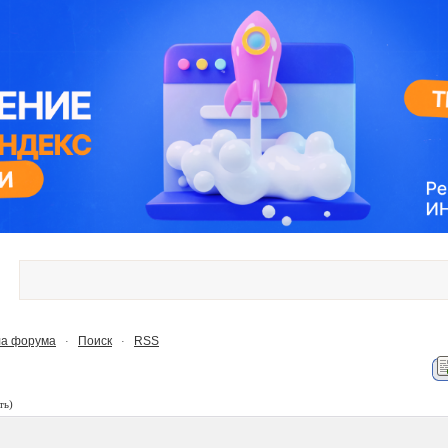
а форума
Поиск
RSS
·
·
ть)