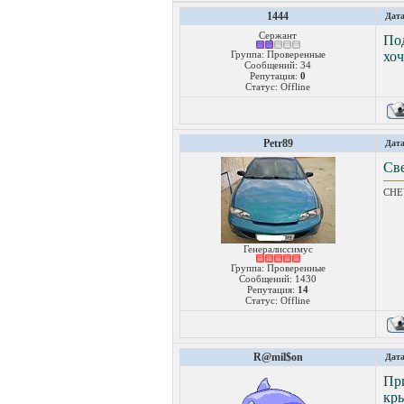
1444
Дата
Сержант
Под
Группа: Проверенные
хоч
Сообщений:
34
Репутация:
0
Статус:
Offline
Petr89
Дата
Све
CHEV
Генералиссимус
Группа: Проверенные
Сообщений:
1430
Репутация:
14
Статус:
Offline
R@mil$on
Дата
При
кры