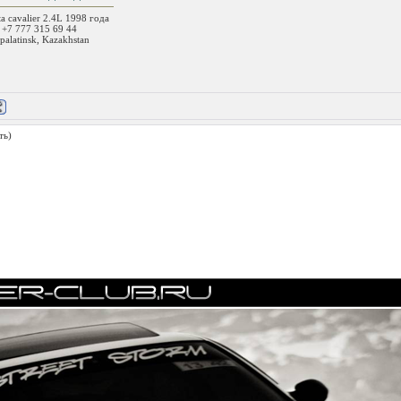
ta cavalier 2.4L 1998 года
 +7 777 315 69 44
palatinsk, Kazakhstan
ть)