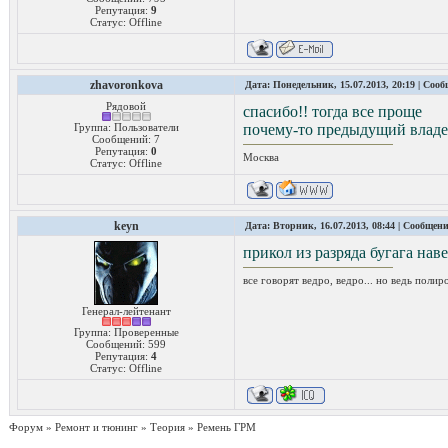
Репутация:
9
Статус:
Offline
zhavoronkova
Дата: Понедельник, 15.07.2013, 20:19 | Соо
Рядовой
спасибо!! тогда все проще
Группа: Пользователи
почему-то предыдущий владе
Сообщений:
7
Репутация:
0
Москва
Статус:
Offline
keyn
Дата: Вторник, 16.07.2013, 08:44 | Сообщен
прикол из разряда бугага нав
все говорят ведро, ведро... но ведь полир
Генерал-лейтенант
Группа: Проверенные
Сообщений:
599
Репутация:
4
Статус:
Offline
Форум
»
Ремонт и тюнинг
»
Теория
»
Ремень ГРМ