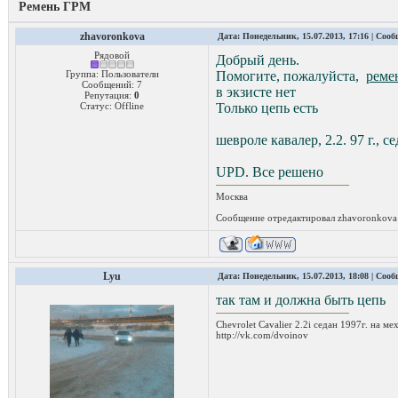
Ремень ГРМ
zhavoronkova
Дата: Понедельник, 15.07.2013, 17:16 | Соо
Рядовой
Добрый день.
Группа: Пользователи
Помогите, пожалуйста,
реме
Сообщений:
7
в экзисте нет
Репутация:
0
Статус:
Offline
Только цепь есть
шевроле кавалер, 2.2. 97 г., с
UPD. Все решено
Москва
Сообщение отредактировал
zhavoronkova
Lyu
Дата: Понедельник, 15.07.2013, 18:08 | Соо
так там и должна быть цепь
Chevrolet Cavalier 2.2i седан 1997г. на мех
http://vk.com/dvoinov