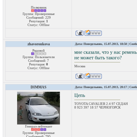
Полковник
Группа: Проверенные
Сообщений:
229
Репутация:
1
Статус:
Offline
zhavoronkova
Дата: Понедельник, 15.07.2013, 18:50 | Соо
Рядовой
мне сказали, что у нас ремень
Группа: Пользователи
не может быть такого?
Сообщений:
7
Репутация:
0
Москва
Статус:
Offline
DIMMAS
Дата: Понедельник, 15.07.2013, 20:17 | Соо
Цепь
TOYOTA CAVALIER 2.4 97 СЕДАН
8 923 397 18 57 ЧЕРНОГОРСК
Генерал-лейтенант
Группа: Проверенные
Сообщений:
795