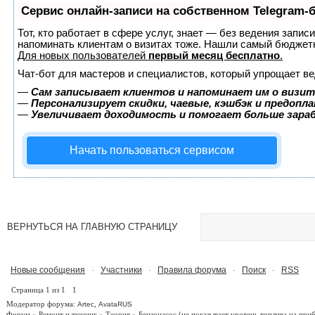
Сервис онлайн-записи на собственном Telegram-
Тот, кто работает в сфере услуг, знает — без ведения запис
напоминать клиентам о визитах тоже. Нашли самый бюджет
Для новых пользователей
первый месяц бесплатно
.
Чат-бот для мастеров и специалистов, который упрощает ве
—
Сам записывает клиентов и напоминает им о визит
—
Персонализирует скидки, чаевые, кэшбэк и предопл
—
Увеличивает доходимость и помогает больше зар
Начать пользоваться сервисом
ВЕРНУТЬСЯ НА ГЛАВНУЮ СТРАНИЦУ
Новые сообщения
Участники
Правила форума
Поиск
RSS
·
·
·
·
Страница
1
из
1
1
Модератор форума:
,
Artec
AvataRUS
Форум
»
Ремонт и тюнинг
»
Теория
»
Бензонасос
(не показывает уровень топлива на приб