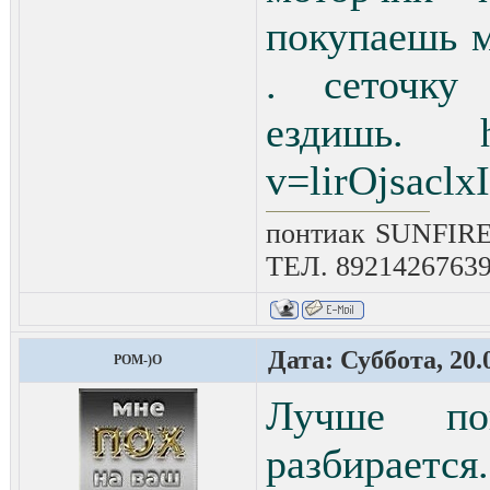
покупаешь 
. сеточку
ездишь. ht
v=lirOjsaclxI
понтиак SUNFIRE
ТЕЛ. 8921426763
Дата: Суббота, 20.
POM-)O
Лучше по
разбирается