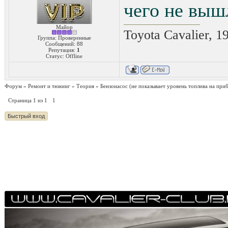
чего не вышл
Майор
Toyota Cavalier, 1
Группа: Проверенные
Сообщений:
88
Репутация:
1
Статус:
Offline
Форум
»
Ремонт и тюнинг
»
Теория
»
Бензонасос
(не показывает уровень топлива на приб
Страница
1
из
1
1