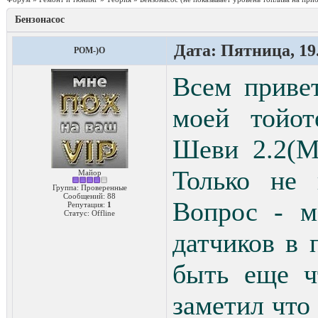
Бензонасос
Дата: Пятница, 19.
POM-)O
Всем привет
моей тойот
Шеви 2.2(М
Только не 
Майор
Группа: Проверенные
Сообщений:
88
Вопрос - м
Репутация:
1
Статус:
Offline
датчиков в
быть еще ч
заметил что 