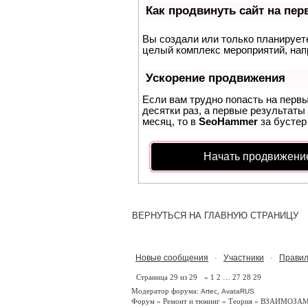
Как продвинуть сайт на пе
Вы создали или только планируете 
целый комплекс мероприятий, нап
Ускорение продвижения
Если вам трудно попасть на перв
десятки раз, а первые результаты
месяц, то в
SeoHammer
за бусте
Начать продвижени
ВЕРНУТЬСЯ НА ГЛАВНУЮ СТРАНИЦУ
Новые сообщения
Участники
Правил
·
·
Страница
29
из
29
«
1
2
…
27
28
29
Модератор форума:
,
Artec
AvataRUS
Форум
»
Ремонт и тюнинг
»
Теория
»
ВЗАИМОЗАМ