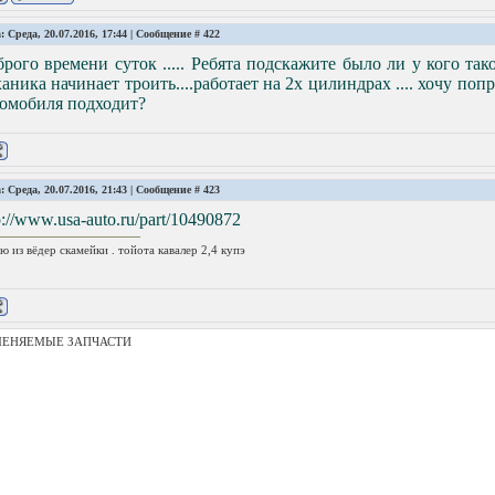
: Среда, 20.07.2016, 17:44 | Сообщение #
422
рого времени суток ..... Ребята подскажите было ли у кого такое
аника начинает троить....работает на 2х цилиндрах .... хочу поп
томобиля подходит?
: Среда, 20.07.2016, 21:43 | Сообщение #
423
p://www.usa-auto.ru/part/10490872
ю из вёдер скамейки . тойота кавалер 2,4 купэ
ЕНЯЕМЫЕ ЗАПЧАСТИ