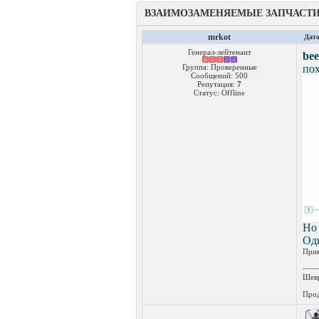
ВЗАИМОЗАМЕНЯЕМЫЕ ЗАПЧАСТ
mrkot
Дата
Генерал-лейтенант
bee
Группа: Проверенные
по
Сообщений:
500
Репутация:
7
Статус:
Offline
Но
Оди
При
Шевр
Прод