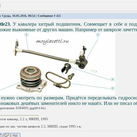
И
: Среда, 18.05.2016, 08:54 | Сообщение #
421
tle23
, У кавалера хитрый подшипник. Совмещает в себе и по
хожие выжимные от других машин. Например от шевроле лачетт
 нужно смотреть по размерам. Придётся переделывать гидроси
наковых дешёвых заменителей никто не нашёл. Или не писал об
крепления:
6584691.jpg
(89.0 Kb)
оле кавалер, 2.2 л, МКПП, 1995
аю по зап. частям шевроле 2.2, МКПП, седан 1995 г.в,