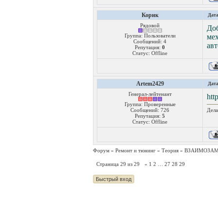
Корик
Дата
Рядовой
Доб
Группа: Пользователи
мех
Сообщений:
4
ав
Репутация:
0
Статус:
Offline
Artem2429
Дата
Генерал-лейтенант
htt
Группа: Проверенные
Сообщений:
726
Дела
Репутация:
5
Статус:
Offline
Форум
»
Ремонт и тюнинг
»
Теория
»
ВЗАИМОЗАМ
Страница
29
из
29
«
1
2
…
27
28
29