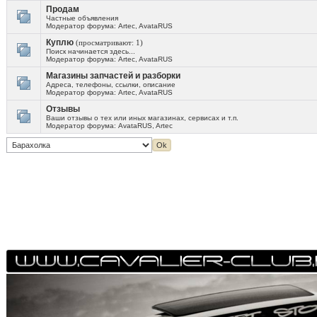
Продам
Частные объявления
Модератор форума:
Artec
,
AvataRUS
Куплю
(просматривают: 1)
Поиск начинается здесь...
Модератор форума:
Artec
,
AvataRUS
Магазины запчастей и разборки
Адреса, телефоны, ссылки, описание
Модератор форума:
Artec
,
AvataRUS
Отзывы
Ваши отзывы о тех или иных магазинах, сервисах и т.п.
Модератор форума:
AvataRUS
,
Artec