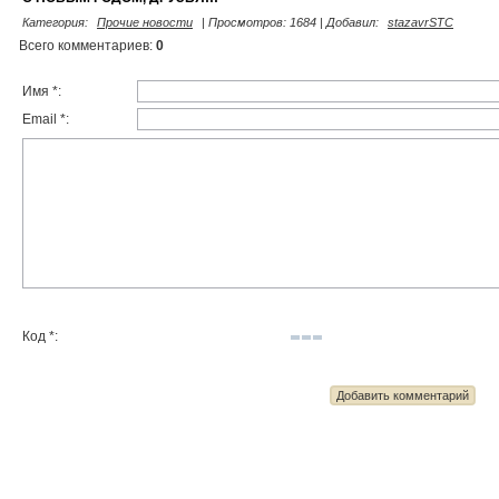
Категория
:
Прочие новости
|
Просмотров
: 1684 |
Добавил
:
stazavrSTC
Всего комментариев
:
0
Имя *:
Email *:
Код *: