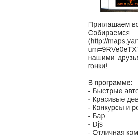
Приглашаем все
Собираемс
(http://maps.ya
um=9RVe0eTX
нашими друзья
гонки!
В программе:
- Быстрые авт
- Красивые де
- Конкурсы и 
- Бар
- Djs
- Отличная ко