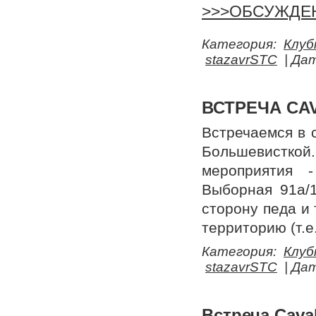
>>>ОБСУЖДЕ
Категория:
Клуб
stazavrSTC
| Да
ВСТРЕЧА CA
Встречаемся в с
Большевистко
мероприятия 
Выборная 91а/
сторону педа и
территорию (т.е
Категория:
Клуб
stazavrSTC
| Да
Встреча Cava