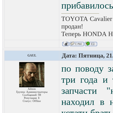
прибавилос
TOYOTA Cavalier 
продан!
Теперь HONDA HRV
Дата: Пятница, 21.
GAUL
по поводу з
три года и
запчасти "
Admin
Группа: Администраторы
Сообщений:
98
Репутация:
1
находил в 
Статус:
Offline
кстати брать