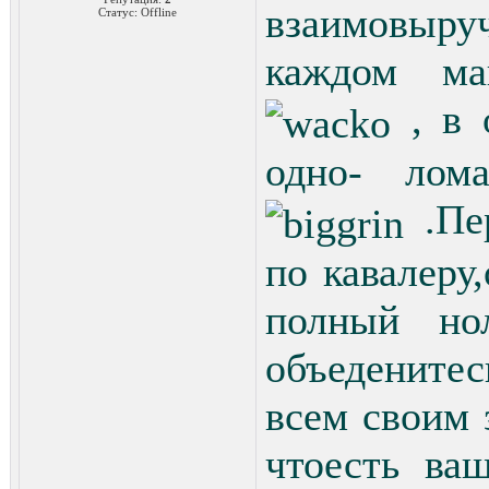
взаимовыру
Статус:
Offline
каждом ма
, в 
одно- лома
.Пер
по кавалеру
полный но
объедените
всем своим 
чтоесть ва