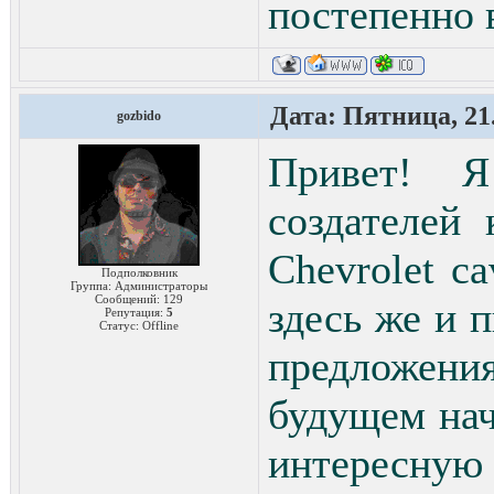
постепенно 
Дата: Пятница, 21.
gozbido
Привет! 
создателей
Chevrolet ca
Подполковник
Группа: Администраторы
Сообщений:
129
здесь же и 
Репутация:
5
Статус:
Offline
предложени
будущем на
интересную