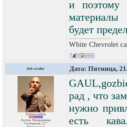
и поэтому 
материалы 
будет преде
White Chevrolet ca
Дата: Пятница, 21.
loid-cavalier
GAUL,gozbid
рад , что за
нужно прив
Генерал-майор
есть кав
Группа: Проверенные
Сообщений:
277
Репутация:
2