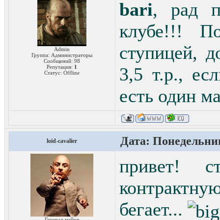
bari
, рад п
клубе!!! 
ступицей, д
Admin
Группа: Администраторы
Сообщений:
98
Репутация:
1
3,5 т.р., е
Статус:
Offline
есть один м
Дата: Понедельник
loid-cavalier
привет! 
контрактну
бегает...
Генерал-майор