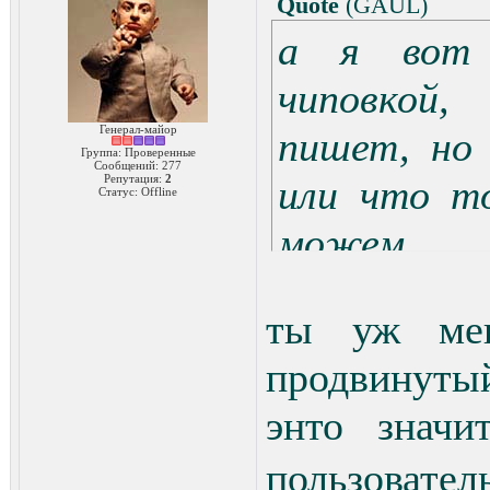
Quote
(
GAUL
)
а я вот 
чиповкой,
Генерал-майор
пишет, но 
Группа: Проверенные
Сообщений:
277
Репутация:
2
или что т
Статус:
Offline
можем
ты уж мен
продвинутый
энто знач
пользовател