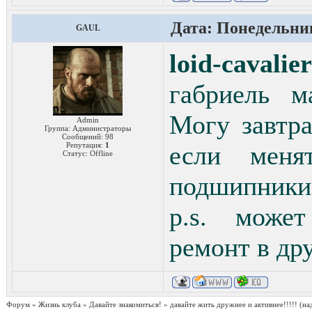
Дата: Понедельник
GAUL
loid-cavalier
габриель м
Могу завтра
Admin
Группа: Администраторы
Сообщений:
98
Репутация:
1
если меня
Статус:
Offline
подшипники 
p.s. може
ремонт в др
Форум
»
Жизнь клуба
»
Давайте знакомиться!
»
давайте жить дружнее и активнее!!!!!
(на