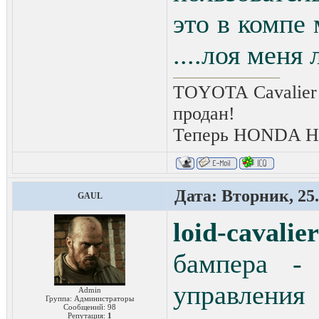
это в компе
....лоя меня
TOYOTA Cavalier 
продан!
Теперь HONDA HRV
Дата: Вторник, 25.
GAUL
loid-cavalier
бампера -
управлени
Admin
Группа: Администраторы
Сообщений:
98
Репутация:
1