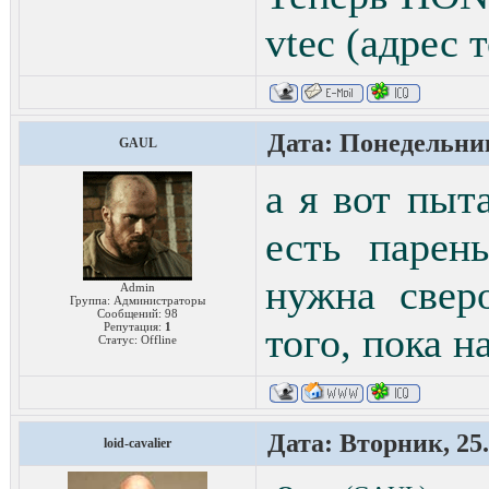
vtec (адрес 
Дата: Понедельник
GAUL
а я вот пыт
есть парен
нужна свер
Admin
Группа: Администраторы
Сообщений:
98
Репутация:
1
того, пока 
Статус:
Offline
Дата: Вторник, 25.
loid-cavalier