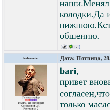
наши.Меня
колодки.Да 
нижнюю.Кста
обшению.
Дата: Пятница, 28.
loid-cavalier
bari
,
привет вно
согласен,чт
Генерал-майор
только масл
Группа: Проверенные
Сообщений:
277
Репутация:
2