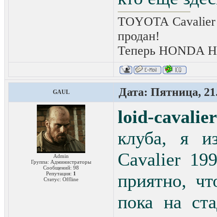
TOYOTA Cavalier 
продан!
Теперь HONDA HRV
Дата: Пятница, 21.
GAUL
loid-cavalier
клуба, я и
Cavalier 19
Admin
Группа: Администраторы
Сообщений:
98
Репутация:
1
приятно, ч
Статус:
Offline
пока на ст