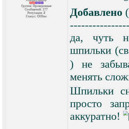
Группа: Проверенные
Добавлено
(
Сообщений:
277
Репутация:
2
Статус:
Offline
---------------
да, чуть 
шпильки (св
) не забыв
менять сло
Шпильки сн
просто зап
аккуратно!