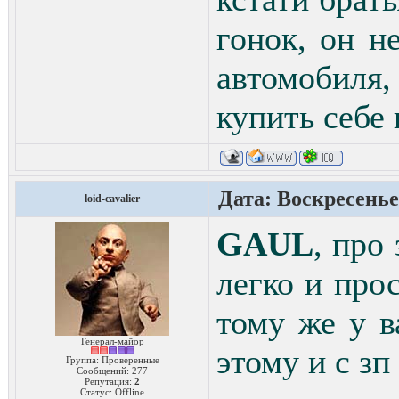
гонок, он н
автомобиля
купить себе 
Дата: Воскресенье,
loid-cavalier
GAUL
, про
легко и прос
тому же у в
Генерал-майор
этому и с з
Группа: Проверенные
Сообщений:
277
Репутация:
2
Статус:
Offline