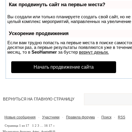
Как продвинуть сайт на первые места?
Вы создали или только планируете создать свой сайт, но не 
целый комплекс мероприятий, направленных на увеличение 
Ускорение продвижения
Если вам трудно попасть на первые места в поиске самост
десятки раз, а первые результаты появляются уже в течение
месяц, то в
SeoHammer
за бустер
вернут деньги.
Начать продвижение сайта
ВЕРНУТЬСЯ НА ГЛАВНУЮ СТРАНИЦУ
Новые сообщения
Участники
Правила форума
Поиск
RSS
·
·
·
·
Страница
1
из
17
1
2
3
…
16
17
»
Модератор форума:
,
Artec
AvataRUS