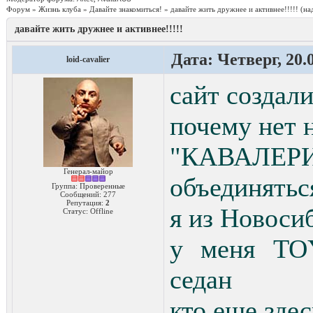
Форум
»
Жизнь клуба
»
Давайте знакомиться!
»
давайте жить дружнее и активнее!!!!!
(на
давайте жить дружнее и активнее!!!!!
Дата: Четверг, 20.
loid-cavalier
сайт создали
почему нет 
"КАВАЛ
Генерал-майор
объединяться
Группа: Проверенные
Сообщений:
277
Репутация:
2
я из Новоси
Статус:
Offline
у меня TOY
седан
кто еще здес