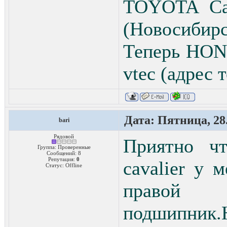
TOYOTA Cav
(Новосибирс
Теперь HON
vtec (адрес 
Дата: Пятница, 28.
bari
Рядовой
Приятно чт
Группа: Проверенные
Сообщений:
8
Репутация:
0
cavalier у 
Статус:
Offline
правой с
подшипник