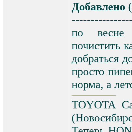
Добавлено
(
---------------
по весне 
почистить к
добраться до
просто пипе
норма, а лет
TOYOTA Cav
(Новосибирс
Теперь HON