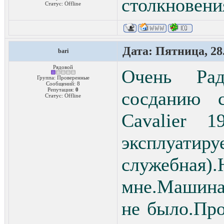
столкновени
Статус:
Offline
Дата: Пятница, 28.
bari
Рядовой
Очень Ра
Группа: Проверенные
Сообщений:
8
Репутация:
0
сосданию с
Статус:
Offline
Cavalier 1
эксплуати
служебна
мне.Машина
не было.Про