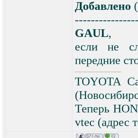
Добавлено
(
---------------
GAUL
,
если не сл
передние ст
TOYOTA Cav
(Новосибирс
Теперь HON
vtec (адрес 