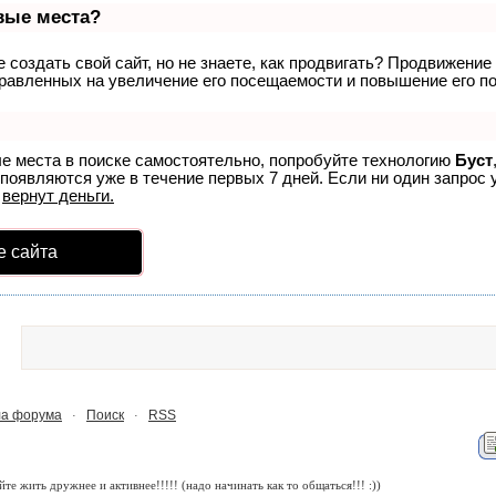
рвые места?
создать свой сайт, но не знаете, как продвигать? Продвижение 
равленных на увеличение его посещаемости и повышение его по
ые места в поиске самостоятельно, попробуйте технологию
Буст
 появляются уже в течение первых 7 дней. Если ни один запрос у
р
вернут деньги.
е сайта
а форума
Поиск
RSS
·
·
йте жить дружнее и активнее!!!!!
(надо начинать как то общаться!!! :))