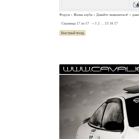
Форум
»
Жизнь клуба
»
Давайте знакомиться!
»
дава
Страница
17
из
17
«
1
2
…
15
16
17