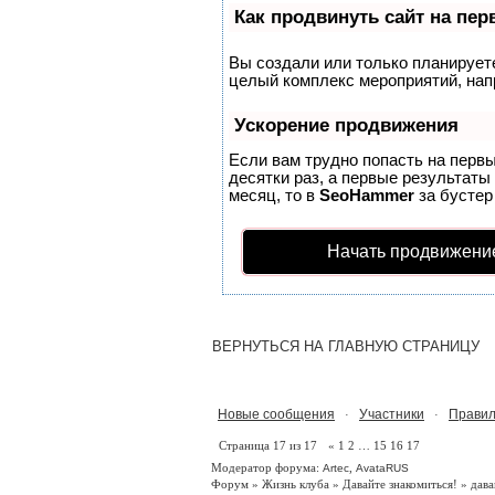
Как продвинуть сайт на пе
Вы создали или только планируете 
целый комплекс мероприятий, нап
Ускорение продвижения
Если вам трудно попасть на перв
десятки раз, а первые результаты
месяц, то в
SeoHammer
за бусте
Начать продвижени
ВЕРНУТЬСЯ НА ГЛАВНУЮ СТРАНИЦУ
Новые сообщения
Участники
Правил
·
·
Страница
17
из
17
«
1
2
…
15
16
17
Модератор форума:
,
Artec
AvataRUS
Форум
»
Жизнь клуба
»
Давайте знакомиться!
»
дава