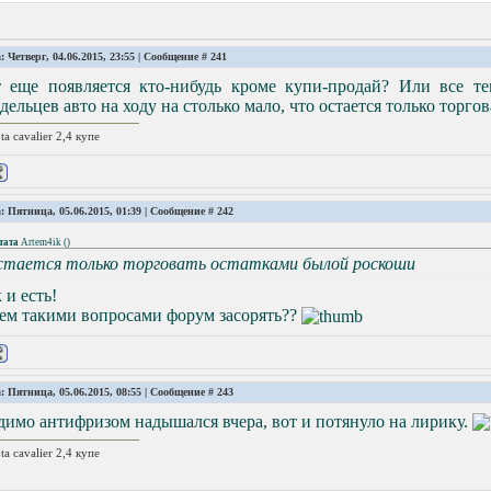
: Четверг, 04.06.2015, 23:55 | Сообщение #
241
т еще появляется кто-нибудь кроме купи-продай? Или все т
дельцев авто на ходу на столько мало, что остается только торг
ta cavalier 2,4 купе
: Пятница, 05.06.2015, 01:39 | Сообщение #
242
тата
Artem4ik
(
)
стается только торговать остатками былой роскоши
 и есть!
ем такими вопросами форум засорять??
: Пятница, 05.06.2015, 08:55 | Сообщение #
243
имо антифризом надышался вчера, вот и потянуло на лирику.
ta cavalier 2,4 купе