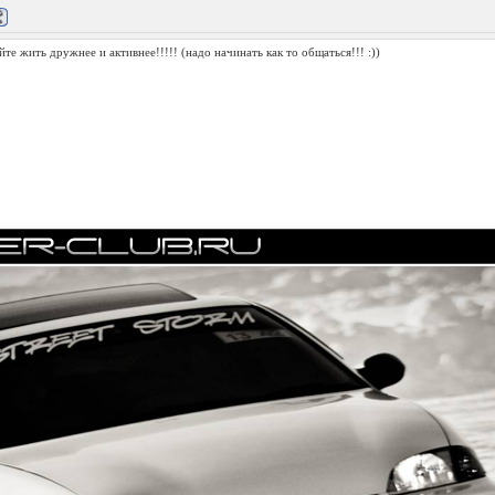
йте жить дружнее и активнее!!!!!
(надо начинать как то общаться!!! :))