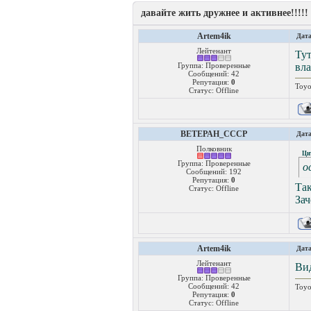
давайте жить дружнее и активнее!!!!!
Artem4ik
Дата
Лейтенант
Ту
Группа: Проверенные
вла
Сообщений:
42
Репутация:
0
Toyo
Статус:
Offline
BETEPAH_CCCP
Дата
Полковник
Ци
Группа: Проверенные
о
Сообщений:
192
Репутация:
0
Так
Статус:
Offline
Зач
Artem4ik
Дата
Лейтенант
Вид
Группа: Проверенные
Сообщений:
42
Toyo
Репутация:
0
Статус:
Offline