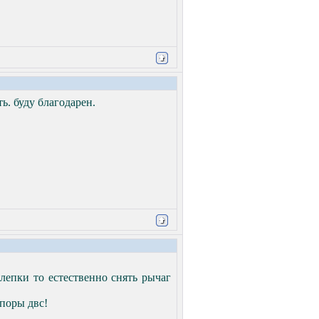
ь. буду благодарен.
клепки то естественно снять рычаг
опоры двс!