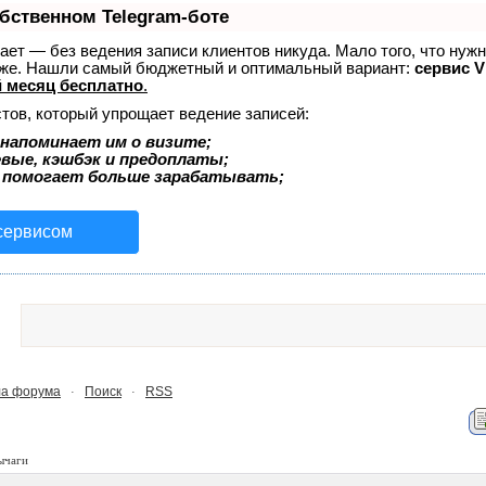
обственном Telegram-боте
знает — без ведения записи клиентов никуда. Мало того, что нуж
тоже. Нашли самый бюджетный и оптимальный вариант:
сервис Vi
 месяц бесплатно
.
тов, который упрощает ведение записей:
напоминает им о визите;
евые, кэшбэк и предоплаты;
 помогает больше зарабатывать;
 сервисом
а форума
Поиск
RSS
·
·
ычаги