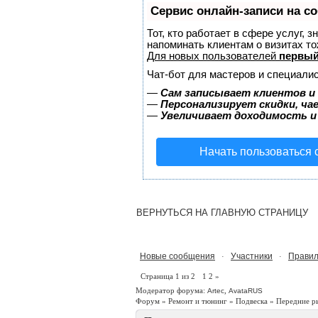
Сервис онлайн-записи на с
Тот, кто работает в сфере услуг, 
напоминать клиентам о визитах 
Для новых пользователей
первый
Чат-бот для мастеров и специалис
—
Сам записывает клиентов и 
—
Персонализирует скидки, ча
—
Увеличивает доходимость и
Начать пользоваться
ВЕРНУТЬСЯ НА ГЛАВНУЮ СТРАНИЦУ
Новые сообщения
Участники
Правил
·
·
Страница
1
из
2
1
2
»
Модератор форума:
,
Artec
AvataRUS
Форум
»
Ремонт и тюнинг
»
Подвеска
»
Передние р