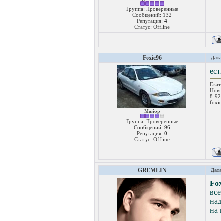
Группа: Проверенные
Сообщений:
132
Репутация:
4
Статус:
Offline
Foxic96
Дата
ест
Екат
Новы
8-92
foxi
Майор
Группа: Проверенные
Сообщений:
96
Репутация:
0
Статус:
Offline
GREMLIN
Дата
Fox
все
над
на 