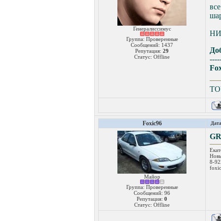
вс
шар
Генералиссимус
НИ
Группа: Проверенные
Сообщений:
1437
До
Репутация:
29
Статус:
Offline
----
Fox
TO
Foxic96
Дата
GR
Екат
Новы
8-92
foxi
Майор
Группа: Проверенные
Сообщений:
96
Репутация:
0
Статус:
Offline