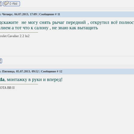
: Четверг, 04.07.2013, 17:09 | Сообщение #
11
дскажите не могу снять рычаг передний , открутил всё полно
лием а тот что к салону , не знаю как вытащить
rolet Cavalier 2.2 ln2
: Пятница, 05.07.2013, 09:52 | Сообщение #
12
da
, монтажку в руки и вперед!
OTA ВВ II