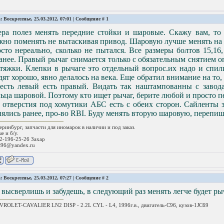
: Воскресенье, 25.03.2012, 07:01 | Сообщение #
1
ера полез менять передние стойки и шаровые. Скажу вам, то 
но поменять не вытаскивая привод. Шаровую лучше менять на 
сто нереально, сколько не пытался. Все размеры болтов 15,16
анее. Правый рычаг снимается только с обязательным снятием о
тяжки. Клепки в рычаге это отдельный вопрос.их надо и спил
ят хорошо, явно делалось на века. Еще обратил внимание на то
 есть левый есть правый. Видать так наштампованны с заво
ьца шаровой. Поэтому кто ищет рычаг, берите любой и просто 
 отверстия под хомутики АБС есть с обеих сторон. Сайленты 
ялись ранее, про-во RBI. Буду менять вторую шаровую, перепиш
еринбург, запчасти для иномарок в наличии и под заказ.
е и б/у.
2-196-25-26 Захар
c96@yandex.ru
: Воскресенье, 25.03.2012, 07:27 | Сообщение #
2
 высверлишь и забудешь, в следующий раз менять легче будет рыч
ROLET-CAVALIER LN2 DISP - 2.2L CYL - L4, 1996г.в., двигатель-C96, кузов-1JC69