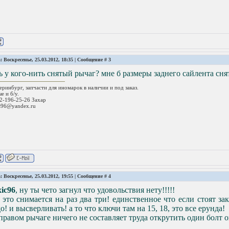
: Воскресенье, 25.03.2012, 18:35 | Сообщение #
3
ь у кого-нить снятый рычаг? мне б размеры заднего сайлента снят
еринбург, запчасти для иномарок в наличии и под заказ.
е и б/у.
2-196-25-26 Захар
c96@yandex.ru
: Воскресенье, 25.03.2012, 19:55 | Сообщение #
4
ic96
, ну ты чето загнул что удовольствия нету!!!!!
 это снимается на раз два три! единственное что если стоят за
о! и высверливать! а то что ключи там на 15, 18, это все ерунда!
правом рычаге ничего не составляет труда открутить один болт 