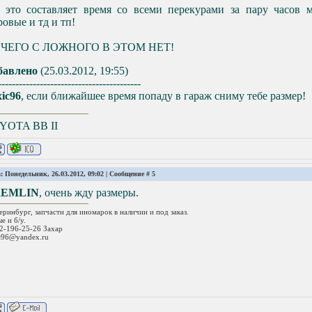
е это составляет время со всеми перекурами за пару часов
овые и тд и тп!
ЧЕГО С ЛОЖНОГО В ЭТОМ НЕТ!
бавлено
(25.03.2012, 19:55)
-----------------------------------------
ic96
, если ближайшее время попаду в гараж сниму тебе размер!
YOTA ВВ II
: Понедельник, 26.03.2012, 09:02 | Сообщение #
5
EMLIN
, очень жду размеры.
еринбург, запчасти для иномарок в наличии и под заказ.
е и б/у.
2-196-25-26 Захар
c96@yandex.ru