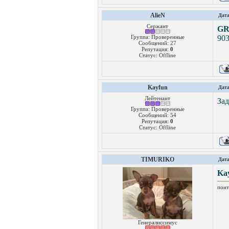
AlieN
Дата
Сержант
GR
Группа: Проверенные
903
Сообщений:
27
Репутация:
0
Статус:
Offline
Kayfun
Дата
Лейтенант
Зад
Группа: Проверенные
Сообщений:
54
Репутация:
0
Статус:
Offline
TIMURIKO
Дата
Ka
понт
Генералиссимус