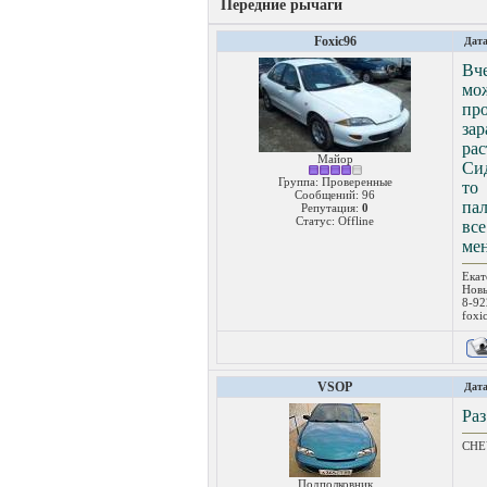
Передние рычаги
Foxic96
Дата
Вч
мож
про
зар
рас
Майор
Сид
Группа: Проверенные
то
Сообщений:
96
пал
Репутация:
0
Статус:
Offline
все
мен
Екат
Новы
8-92
foxi
VSOP
Дата
Раз
CHEV
Подполковник