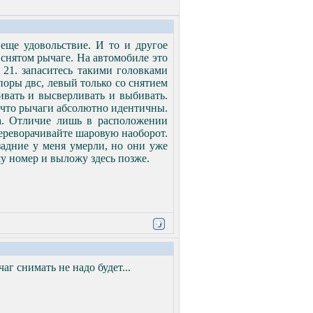
еще удовольствие. И то и другое
снятом рычаге. На автомобиле это
, 21. запаситесь такими головками
поры двс, левый только со снятием
ивать и высверливать и выбивать.
, что рычаги абсолютно идентичны.
да. Отличие лишь в расположении
переворачивайте шаровую наоборот.
задние у меня умерли, но они уже
у номер и выложу здесь позже.
аг снимать не надо будет...