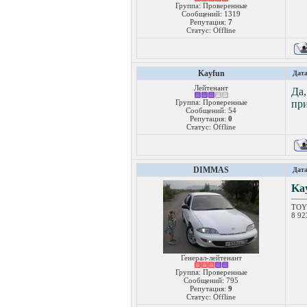
Группа: Проверенные
Сообщений:
1319
Репутация:
7
Статус:
Offline
Kayfun
Дата
Лейтенант
Да,
Группа: Проверенные
при
Сообщений:
54
Репутация:
0
Статус:
Offline
DIMMAS
Дата
Ka
TOY
8 9
Генерал-лейтенант
Группа: Проверенные
Сообщений:
795
Репутация:
9
Статус:
Offline