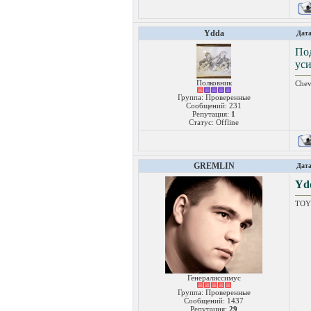
Ydda
Дата
По
уси
Полковник
Chev
Группа: Проверенные
Сообщений:
231
Репутация:
1
Статус:
Offline
GREMLIN
Дата
Yd
TOY
Генералиссимус
Группа: Проверенные
Сообщений:
1437
Репутация:
29