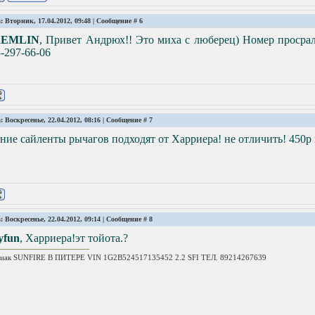
: Вторник, 17.04.2012, 09:48 | Сообщение #
6
EMLIN
, Привет Андрюх!! Это миха с люберец) Номер просрал
-297-66-06
: Воскресенье, 22.04.2012, 08:16 | Сообщение #
7
ние сайленты рычагов подходят от Харриера! не отличить! 450р
: Воскресенье, 22.04.2012, 09:14 | Сообщение #
8
yfun
, Харриера!эт тойота.?
иак SUNFIRE В ПИТЕРЕ VIN 1G2B524517135452 2.2 SFI ТЕЛ. 89214267639