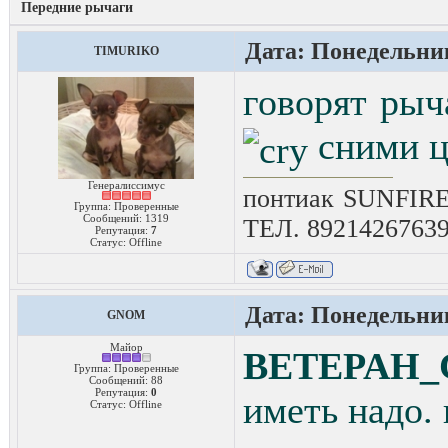
Передние рычаги
Дата: Понедельник
TIMURIKO
говорят рыч
сними ц
Генералиссимус
понтиак SUNFIRE
Группа: Проверенные
Сообщений:
1319
ТЕЛ. 8921426763
Репутация:
7
Статус:
Offline
Дата: Понедельник
GNOM
Майор
BETEPAH_
Группа: Проверенные
Сообщений:
88
Репутация:
0
иметь надо. 
Статус:
Offline