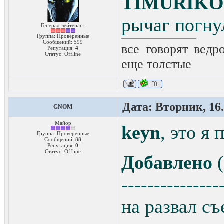
TIMURIKO
рычаг погнул
Генерал-лейтенант
Группа: Проверенные
Сообщений:
599
все говорят ведро
Репутация:
4
Статус:
Offline
еще толстые
Дата: Вторник, 16.
GNOM
Майор
keyn
, это я 
Группа: Проверенные
Сообщений:
88
Репутация:
0
Статус:
Offline
Добавлено
(
---------------
на развал съ