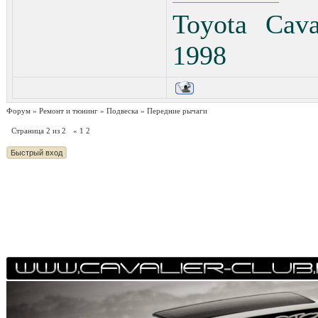
Toyota Cav
1998
Форум
»
Ремонт и тюнинг
»
Подвеска
»
Передние рычаги
Страница
2
из
2
«
1
2