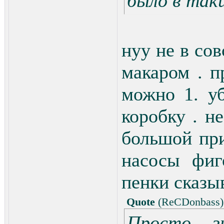
было в таки
нуу не в со
макаром . п
можно 1. уб
коробку . н
большой при
насосы фиг
пенки сказы
Quote
(
ReCDonbass
)
Просто 