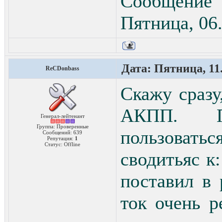
Сообщение
Пятница, 06.
Дата: Пятница, 11.
ReCDonbass
Скажу сразу
АКПП. П
Генерал-лейтенант
Группа: Проверенные
пользовать
Сообщений:
639
Репутация:
1
Статус:
Offline
сводитьяс к
поставил в
ток очень р