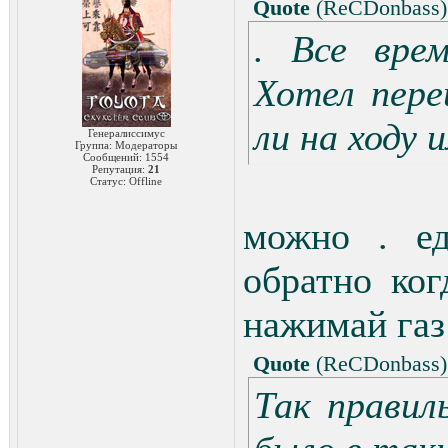
Quote
(
ReCDonbass
)
. Все вре
Хотел пере
ли на ходу 
Генералиссимус
Группа: Модераторы
Сообщений:
1554
Репутация:
21
Статус:
Offline
можно . ед
обратно ко
нажимай газ 
Quote
(
ReCDonbass
)
Так правил