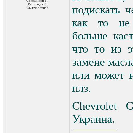
Сообщений:
17
Репутация:
0
подискать ч
Статус:
Offline
как то не 
больше каст
что то из 
замене масл
или может 
плз.
Chevrolet C
Украина.