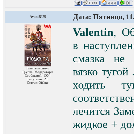
Дата: Пятница, 11.
AvataRUS
Valentin
, О
в наступле
смазка не 
вязко тугой 
Генералиссимус
Группа: Модераторы
Сообщений:
1554
Репутация:
21
ходить т
Статус:
Offline
соответств
лечится Зам
жидкое + до