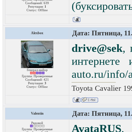
(буксировать
Сообщений:
639
Репутация:
1
Статус:
Offline
Дата: Пятница, 11.
Alexbox
drive@sek
,
интернете 
auto.ru/info/
Генерал-майор
Группа: Проверенные
Сообщений:
421
Репутация:
3
Toyota Cavalier 1
Статус:
Offline
Дата: Пятница, 11.
Valentin
Рядовой
AvataRUS
,
Группа: Проверенные