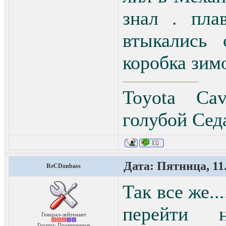
знал . пла
втыкались 
коробка зим
Toyota Cav
голубой Сед
Дата: Пятница, 11.
ReCDonbass
Так все же..
перейти
Генерал-лейтенант
Группа: Проверенные