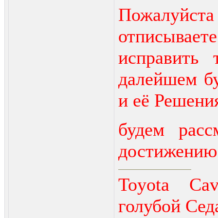
Пожалуйс
отписываете
исправить
далейшем б
и её Решени
будем расс
достижению 
Toyota Cav
голубой Сед