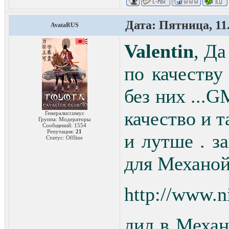
Дата: Пятница, 11.
AvataRUS
Valentin
, Д
по качеству
без них ...
качество и т
Генералиссимус
Группа: Модераторы
Сообщений:
1554
Репутация:
21
и лутше . з
Статус:
Offline
для Механой
http://www.n
лил в Механ