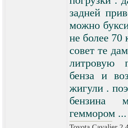
погрузки . д
задней при
можно букси
не более 70
совет те дам
литровую п
бенза и во
жигули . поэ
бензина 
геммором ...
Toyota Cavalier 2