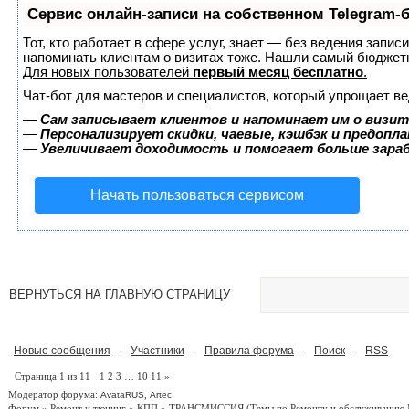
Сервис онлайн-записи на собственном Telegram-
Тот, кто работает в сфере услуг, знает — без ведения запис
напоминать клиентам о визитах тоже. Нашли самый бюджет
Для новых пользователей
первый месяц бесплатно
.
Чат-бот для мастеров и специалистов, который упрощает ве
—
Сам записывает клиентов и напоминает им о визит
—
Персонализирует скидки, чаевые, кэшбэк и предопл
—
Увеличивает доходимость и помогает больше зар
Начать пользоваться сервисом
ВЕРНУТЬСЯ НА ГЛАВНУЮ СТРАНИЦУ
Новые сообщения
Участники
Правила форума
Поиск
RSS
·
·
·
·
Страница
1
из
11
1
2
3
…
10
11
»
Модератор форума:
,
AvataRUS
Artec
Форум
»
Ремонт и тюнинг
»
КПП
»
ТРАНСМИССИЯ (Темы по Ремонту и обслуживанию