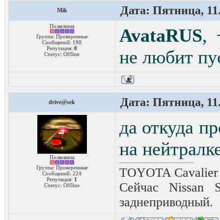
Дата: Пятница, 11.
Mik
Полковник
AvataRUS
,
Группа: Проверенные
Сообщений:
190
Репутация:
0
не любит пус
Статус:
Offline
Дата: Пятница, 11.
drive@sek
да откуда п
на нейтралке
Полковник
Группа: Проверенные
TOYOTA Cavalier 2
Сообщений:
224
Репутация:
1
Сейчас Nissan 
Статус:
Offline
заднеприводный.