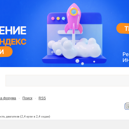
а форума
Поиск
RSS
·
·
сть двигателя
(2,4 купе в 2,4 седан)