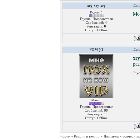
xry-xry-xry
Дата
Рядовой
Мот
Группа: Пользователи
Сообщений:
4
Репутация:
0
Статус:
Offline
POM-)O
Дата
xry
ра
Toyo
Майор
Группа: Проверенные
Сообщений:
88
Репутация:
1
Статус:
Offline
Форум
»
Ремонт и тюнинг
»
Двигатель
»
совместимо