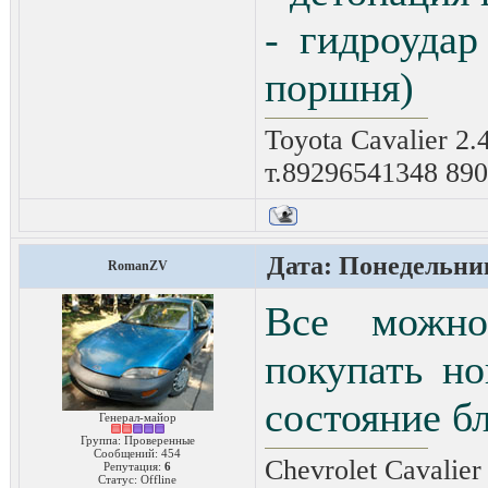
- гидроуда
поршня)
Toyota Cavalier 2.
т.89296541348 89
Дата: Понедельник
RomanZV
Все можн
покупать н
состояние бл
Генерал-майор
Группа: Проверенные
Сообщений:
454
Chevrolet Cavalie
Репутация:
6
Статус:
Offline