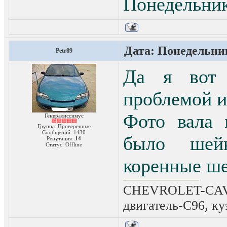
Понедельник,
Дата: Понедельник,
Petr89
Да я вот 
проблемой и
Фото вала 
Генералиссимус
Группа: Проверенные
Сообщений:
1430
было шей
Репутация:
14
Статус:
Offline
коренные ше
CHEVROLET-CAVAL
двигатель-C96, ку