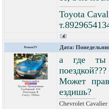
Toyota Caval
т.892965413
Дата: Понедельник
RomanZV
а где ты 
поездкой???
Может прав
Генерал-майор
Группа: Проверенные
ездишь?
Сообщений:
454
Репутация:
6
Статус:
Offline
Chevrolet Cavalie