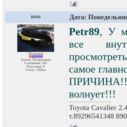
Дата: Понедельник
BRRR
Petr89
, У м
все внут
просмотре
Полковник
Группа: Проверенные
Сообщений:
169
самое главно
Репутация:
2
Статус:
Offline
ПРИЧИНА!
волнует!!!
Toyota Cavalier 2.
т.89296541348 89