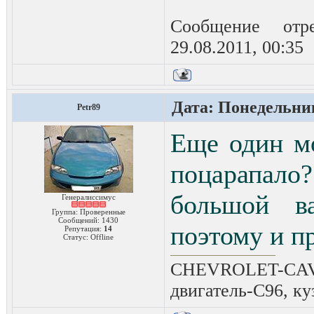
Сообщение отр
29.08.2011, 00:35
Дата: Понедельник
Petr89
Еще один м
поцарапало
большой ва
Генералиссимус
Группа: Проверенные
Сообщений:
1430
поэтому и пр
Репутация:
14
Статус:
Offline
CHEVROLET-CAVAL
двигатель-C96, ку