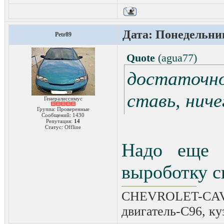
Дата: Понедельник
Petr89
Quote
(
agua77
)
достаточно
ставь, ниче
Генералиссимус
Группа: Проверенные
Сообщений:
1430
Репутация:
14
Статус:
Offline
Надо еще 
выроботку с
CHEVROLET-CAVAL
двигатель-C96, ку