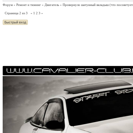
Форум
»
Ремонт и тюнинг
»
Двигатель
»
Провернуло шатунный вкладыш
(что посоветует
Страница
2
из
3
«
1
2
3
»