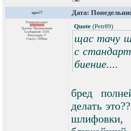
Дата: Понедельник,
agua77
Генералиссимус
Quote
(
Petr89
)
Группа: Проверенные
Сообщений:
1505
щас тачу ш
Репутация:
7
Статус:
Offline
с стандарт
биение....
бред полне
делать это?
шлифовки