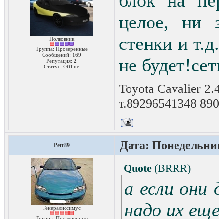
блок на пе
целое, ни 
стенки и т.д
Полковник
Группа: Проверенные
Сообщений:
169
не будет!сет
Репутация:
2
Статус:
Offline
Toyota Cavalier 2.
т.89296541348 89
Дата: Понедельник
Petr89
Quote
(
BRRR
)
а если они
надо их еще
Генералиссимус
Группа: Проверенные