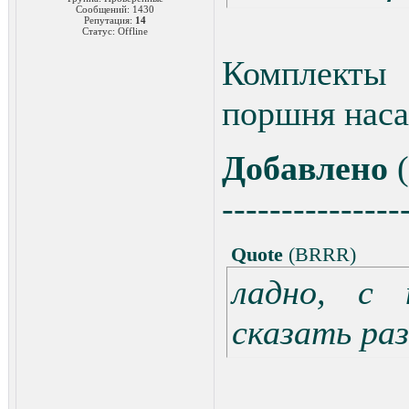
Сообщений:
1430
Репутация:
14
Статус:
Offline
Комплекты
поршня наса
Добавлено
(
---------------
Quote
(
BRRR
)
ладно, с
сказать ра