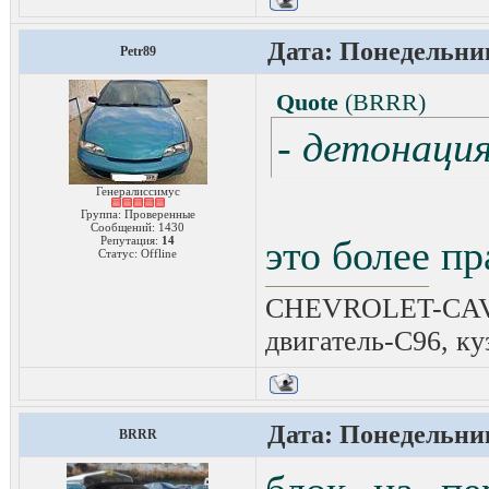
Дата: Понедельник
Petr89
Quote
(
BRRR
)
- детонация
Генералиссимус
Группа: Проверенные
Сообщений:
1430
это более пр
Репутация:
14
Статус:
Offline
CHEVROLET-CAVAL
двигатель-C96, ку
Дата: Понедельник
BRRR