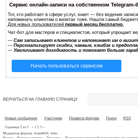
Сервис онлайн-записи на собственном Telegram-
Тот, кто работает в сфере услуг, знает — без ведения запис
напоминать клиентам о визитах тоже. Нашли самый бюджет
Для новых пользователей
первый месяц бесплатно
.
Чат-бот для мастеров и специалистов, который упрощает ве
—
Сам записывает клиентов и напоминает им о визит
—
Персонализирует скидки, чаевые, кэшбэк и предопл
—
Увеличивает доходимость и помогает больше зар
Начать пользоваться сервисом
ВЕРНУТЬСЯ НА ГЛАВНУЮ СТРАНИЦУ
Новые сообщения
Участники
Правила форума
Поиск
RSS
·
·
·
·
Страница
2
из
3
«
1
2
3
»
Модератор форума:
,
AvataRUS
Artec
Форум
»
Ремонт и тюнинг
»
Двигатель
»
Провернуло шатунный вкладыш
(что посоветует