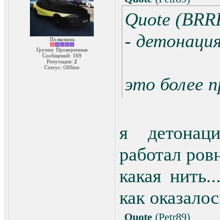
Quote (BRR
- детонация
Полковник
Группа: Проверенные
Сообщений:
169
Репутация:
2
Статус:
Offline
это более п
я детонац
работал ров
какая нить.
как оказало
Quote
(
Petr89
)