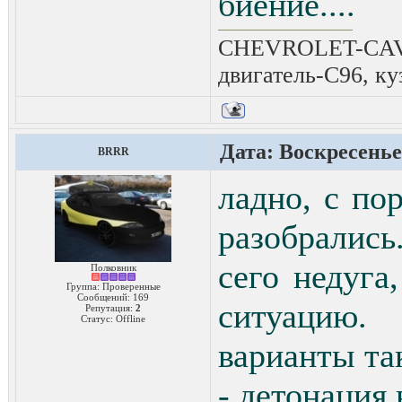
биение....
CHEVROLET-CAVAL
двигатель-C96, ку
Дата: Воскресенье,
BRRR
ладно, с по
разобрались
сего недуга
Полковник
Группа: Проверенные
Сообщений:
169
ситуацию.
Репутация:
2
Статус:
Offline
варианты так
- детонация