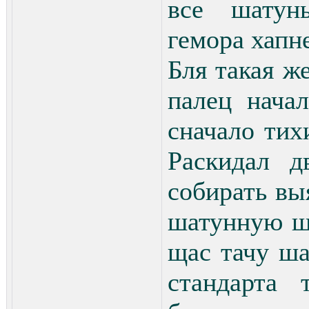
все шатун
гемора хапне
Бля такая ж
палец нача
сначало тих
Раскидал д
собирать вы
шатунную ш
щас тачу ша
стандарта 