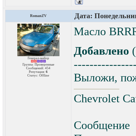
Дата: Понедельник,
RomanZV
Масло BRRR
Добавлено
(
Генерал-майор
---------------
Группа: Проверенные
Сообщений:
454
Репутация:
6
Выложи, пож
Статус:
Offline
Chevrolet C
Сообщение