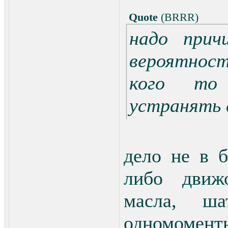
Quote
(
BRRR
)
надо прич
вероятност
кого то
устранять е
дело не в б
либо движо
масла, ша
одномоментн