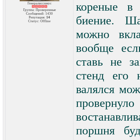
кореные в
Генералиссимус
Группа: Проверенные
Сообщений:
1430
биение. Ш
Репутация:
14
Статус:
Offline
можно вкл
вообще есл
ставь не з
стенд его 
валялся мож
провернул
востанавлива
поршня буд