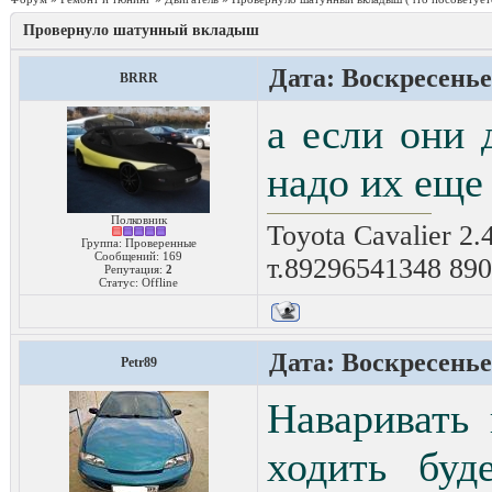
Провернуло шатунный вкладыш
Дата: Воскресенье,
BRRR
а если они 
надо их еще 
Полковник
Toyota Cavalier 2.
Группа: Проверенные
Сообщений:
169
т.89296541348 89
Репутация:
2
Статус:
Offline
Дата: Воскресенье,
Petr89
Наваривать 
ходить буд