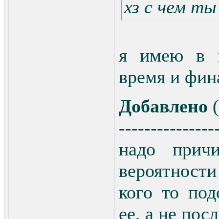
хз с чем ты
я имею в в
время и фина
Добавлено
(
---------------
надо прич
вероятност
кого то по
ее, а не пос