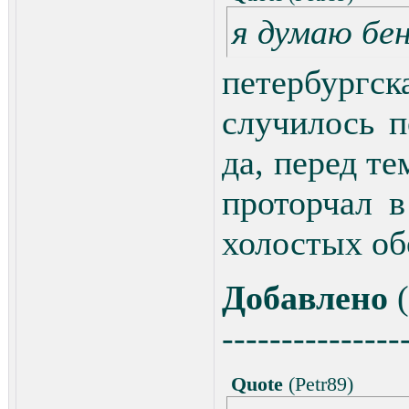
я думаю бенз
петербургск
случилось п
да, перед те
проторчал в
холостых об
Добавлено
(
---------------
Quote
(
Petr89
)