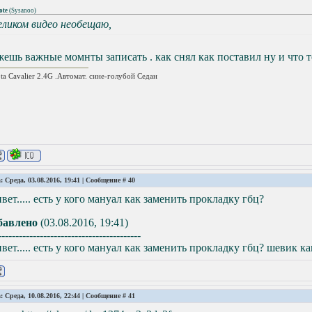
ote
(
Sysanoo
)
еликом видео необещаю,
ешь важные момнты записать . как снял как поставил ну и что т
ta Cavalier 2.4G .Автомат. сине-голубой Седан
: Среда, 03.08.2016, 19:41 | Сообщение #
40
вет..... есть у кого мануал как заменить прокладку гбц?
бавлено
(03.08.2016, 19:41)
-----------------------------------------
вет..... есть у кого мануал как заменить прокладку гбц? шевик к
: Среда, 10.08.2016, 22:44 | Сообщение #
41