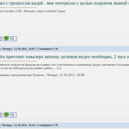
ео с процессом кидай . мне интересно с целью поднятия знаний 
ta Cavalier 2.4G .Автомат. сине-голубой Седан
: Четверг, 13.10.2011, 16:07 | Сообщение #
38
ira пригонит кавалера запишу, целиком видео необещаю, 2 часа о
маться спором на форуме,все равно,что участвовать в олимпиаде,среди умственно отсталых
 если ты победил,ты все равно дибил......(с)
щение отредактировал
Sysanoo
-
Четверг, 13.10.2011, 16:08
: Четверг, 13.10.2011, 16:16 | Сообщение #
39