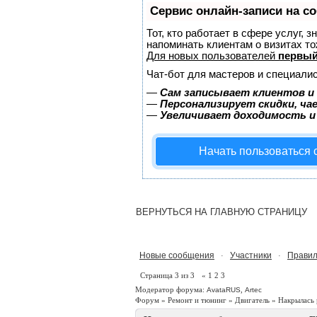
Сервис онлайн-записи на с
Тот, кто работает в сфере услуг, 
напоминать клиентам о визитах 
Для новых пользователей
первый
Чат-бот для мастеров и специалис
—
Сам записывает клиентов и 
—
Персонализирует скидки, ча
—
Увеличивает доходимость и
Начать пользоваться
ВЕРНУТЬСЯ НА ГЛАВНУЮ СТРАНИЦУ
Новые сообщения
Участники
Правил
·
·
Страница
3
из
3
«
1
2
3
Модератор форума:
,
AvataRUS
Artec
Форум
»
Ремонт и тюнинг
»
Двигатель
»
Накрылась 