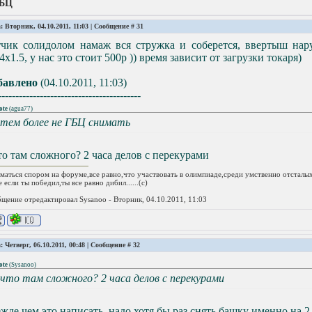
ГБЦ
: Вторник, 04.10.2011, 11:03 | Сообщение #
31
тчик солидолом намаж вся стружка и соберется, ввертыш нар
х1.5, у нас это стоит 500р )) время зависит от загрузки токаря)
бавлено
(04.10.2011, 11:03)
-----------------------------------------
ote
(
agua77
)
 тем более не ГБЦ снимать
то там сложного? 2 часа делов с перекурами
маться спором на форуме,все равно,что участвовать в олимпиаде,среди умственно отсталых
 если ты победил,ты все равно дибил......(с)
щение отредактировал
Sysanoo
-
Вторник, 04.10.2011, 11:03
: Четверг, 06.10.2011, 00:48 | Сообщение #
32
ote
(
Sysanoo
)
 что там сложного? 2 часа делов с перекурами
жде чем это написать, надо хотя бы раз снять башку именно на 2.