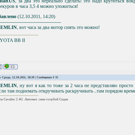
ataRUS
, за два это нереально сделать! это надо крутиться во
екуров в часа 3,5 4 можно уложиться!
бавлено
(12.10.2011, 14:20)
-----------------------------------------
EMLIN
, вот часа за два мотор снять это можно!
YOTA ВВ II
: Среда, 12.10.2011, 18:39 | Сообщение #
35
EMLIN
, ну вот я как то тоже за 2 часа не представляю просто
если там поднемать откручивать раскручивать ..там порядом време
ta Cavalier 2.4G .Автомат. сине-голубой Седан