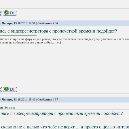
: Четверг, 13.10.2011, 12:32 | Сообщение #
36
ись с видеорегистратора с пропечаткой времени подойдет?
маться спором на форуме,все равно,что участвовать в олимпиаде,среди умственно отсталых
 если ты победил,ты все равно дибил......(с)
: Четверг, 13.10.2011, 15:40 | Сообщение #
37
ote
(
Sysanoo
)
апись с видеорегистратора с пропечаткой времени подойдет?
 сказано не с целью что тебе не верят ... а просто с целью инте