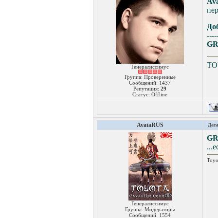
Av
пер
До
----
GR
TO
Генералиссимус
Группа: Проверенные
Сообщений:
1437
Репутация:
29
Статус:
Offline
AvataRUS
Дата
GR
...
Toyo
Генералиссимус
Группа: Модераторы
Сообщений:
1554