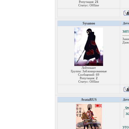
Репутация:
21
Статус:
Offline
Sysanoo
Дата
зап
Зани
Даже
Лейтенант
Группа: Заблокированные
Сообщений:
69
Репутация:
2
Статус:
Offline
AvataRUS
Дата
Qu
з
это