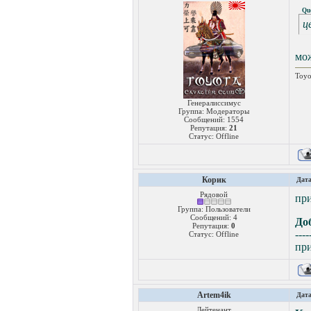
Qu
ц
мож
Toyo
Генералиссимус
Группа: Модераторы
Сообщений:
1554
Репутация:
21
Статус:
Offline
Корик
Дата
Рядовой
при
Группа: Пользователи
Сообщений:
4
До
Репутация:
0
----
Статус:
Offline
при
Artem4ik
Дата
Лейтенант