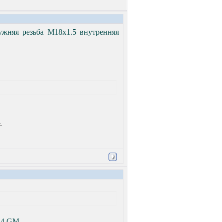
ужняя резьба М18х1.5 внутренняя
.
4 GM....