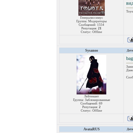
вид
Toyo
Генералиссимус
Группа: Модераторы
Сообщений:
1554
Репутация:
21
Статус:
Offline
Sysanoo
Дата
bag
Зани
Даже
Сооб
Лейтенант
Группа: Заблокированные
Сообщений:
69
Репутация:
2
Статус:
Offline
AvataRUS
Дата