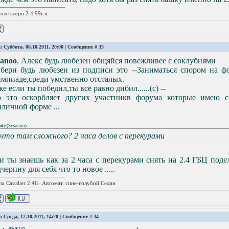
оле алеро 2.4 99г.в.
: Суббота, 08.10.2011, 20:00 | Сообщение #
33
sanoo
, Алекс будь любезен общяйся повежливее с соклубнями
бери будь любезен из подписи это --Заниматься спором на фо
мпиаде,среди умственно отсталых.
е если ты победил,ты все равно дибил......(с) --
о это оскорбляет других участникв форума которые имею 
личной форме ...
ote
(
Sysanoo
)
 что там сложного? 2 часа делов с перекурами
и ты знаешь как за 2 часа с перекурами снять на 2.4 ГБЦ под
черпну для себя что то новое .....
ta Cavalier 2.4G .Автомат. сине-голубой Седан
: Среда, 12.10.2011, 14:20 | Сообщение #
34