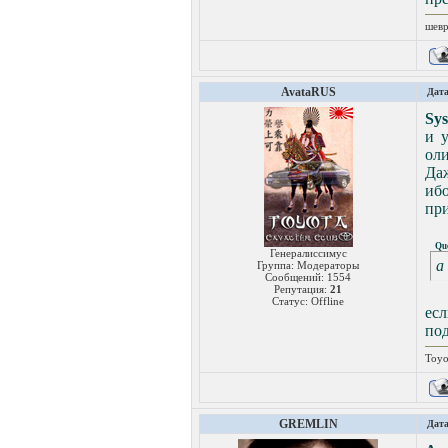
шевр
AvataRUS
Дата
Sy
и у
оли
Даж
иб
при
Qu
Генералиссимус
а
Группа: Модераторы
Сообщений:
1554
Репутация:
21
Статус:
Offline
есл
под
Toyo
GREMLIN
Дата