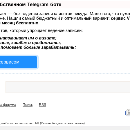
обственном Telegram-боте
знает — без ведения записи клиентов никуда. Мало того, что нуж
тоже. Нашли самый бюджетный и оптимальный вариант:
сервис Vi
 месяц бесплатно
.
тов, который упрощает ведение записей:
напоминает им о визите;
евые, кэшбэк и предоплаты;
 помогает больше зарабатывать;
 сервисом
а форума
Поиск
RSS
·
·
резьба на свечке или на ГБЦ
(Ремонт без демонтажа головы)