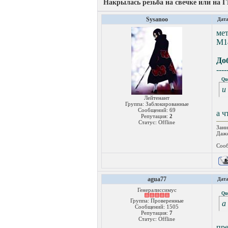
Накрылась резьба на свечке или на 
Sysanoo
Дата
ме
М14
До
----
Qu
и
Лейтенант
Группа: Заблокированные
Сообщений:
69
а ч
Репутация:
2
Статус:
Offline
Зани
Даже
Сооб
agua77
Дата
Генералиссимус
Qu
Группа: Проверенные
а
Сообщений:
1505
Репутация:
7
Статус:
Offline
пре