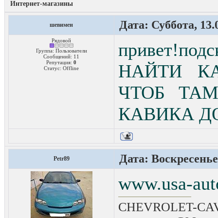
Интернет-магазины
Дата: Суббота, 13.
шевимен
Рядовой
привет!под
Группа: Пользователи
Сообщений:
11
Репутация:
0
НАЙТИ К
Статус:
Offline
ЧТОБ ТА
КАВИКА ДО
Дата: Воскресенье,
Petr89
www.usa-aut
CHEVROLET-CAVAL