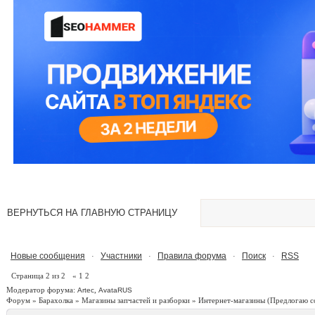
ВЕРНУТЬСЯ НА ГЛАВНУЮ СТРАНИЦУ
Новые сообщения
Участники
Правила форума
Поиск
RSS
·
·
·
·
Страница
2
из
2
«
1
2
Модератор форума:
,
Artec
AvataRUS
Форум
»
Барахолка
»
Магазины запчастей и разборки
»
Интернет-магазины
(Предлогаю с