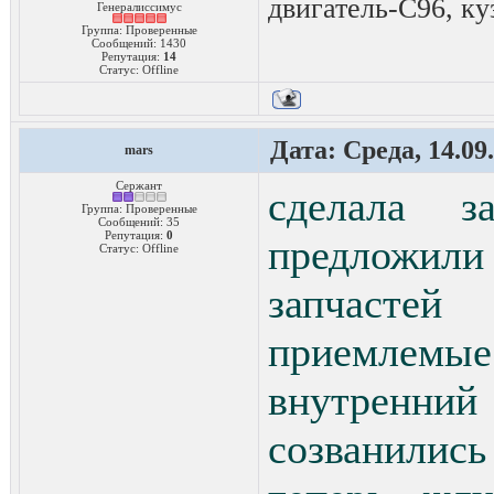
двигатель-C96, ку
Генералиссимус
Группа: Проверенные
Сообщений:
1430
Репутация:
14
Статус:
Offline
Дата: Среда, 14.09
mars
Сержант
сделала з
Группа: Проверенные
Сообщений:
35
Репутация:
0
предложи
Статус:
Offline
запчасте
приемлем
внутренний
созванилис