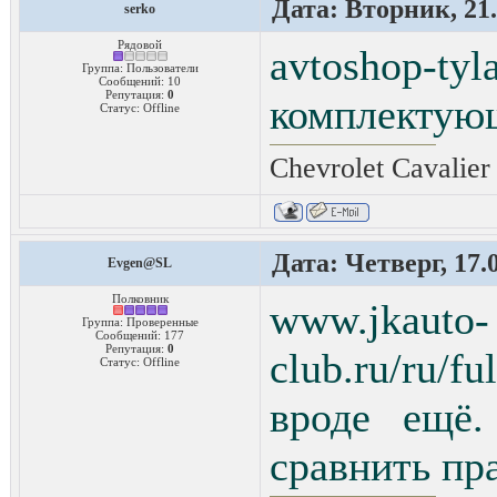
Дата: Вторник, 21.
serko
Рядовой
avtoshop-ty
Группа: Пользователи
Сообщений:
10
Репутация:
0
комплектую
Статус:
Offline
Chevrolet Cavalier
Дата: Четверг, 17.
Evgen@SL
Полковник
www.jkauto-
Группа: Проверенные
Сообщений:
177
Репутация:
0
club.ru/ru/f
Статус:
Offline
вроде ещё.
сравнить пр