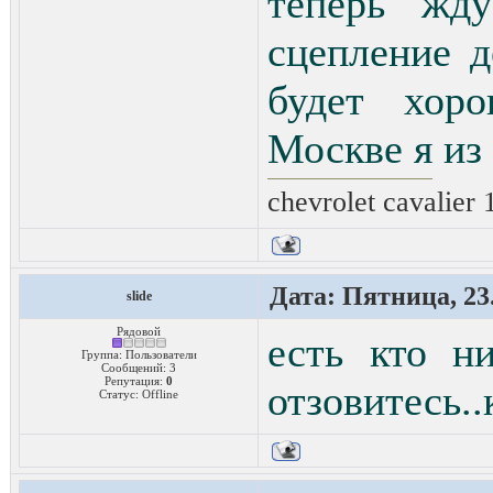
теперь жд
сцепление 
будет хор
Москве я из
chevrolet cavalier 
Дата: Пятница, 23.
slide
Рядовой
есть кто н
Группа: Пользователи
Сообщений:
3
Репутация:
0
отзовитесь..
Статус:
Offline