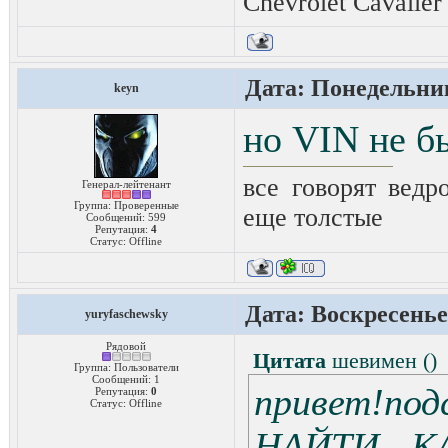
Chevrolet Cavalier
Дата: Понедельник
keyn
но VIN не б
все говорят ведро
Генерал-лейтенант
Группа: Проверенные
еще толстые
Сообщений:
599
Репутация:
4
Статус:
Offline
Дата: Воскресенье,
yuryfaschewsky
Рядовой
Цитата
шевимен
(
)
Группа: Пользователи
Сообщений:
1
привет!по
Репутация:
0
Статус:
Offline
НАЙТИ К