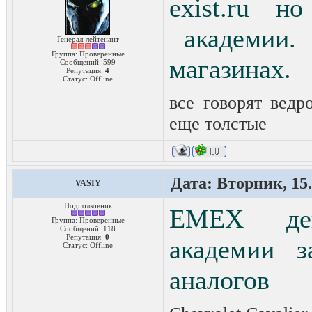
exist.ru н
академии. 
Генерал-лейтенант
Группа: Проверенные
магазинах.
Сообщений:
599
Репутация:
4
Статус:
Offline
все говорят ведро
еще толстые
Дата: Вторник, 15.
VASIY
Подполковник
EMEX деше
Группа: Проверенные
Сообщений:
118
Репутация:
0
академии з
Статус:
Offline
аналогов