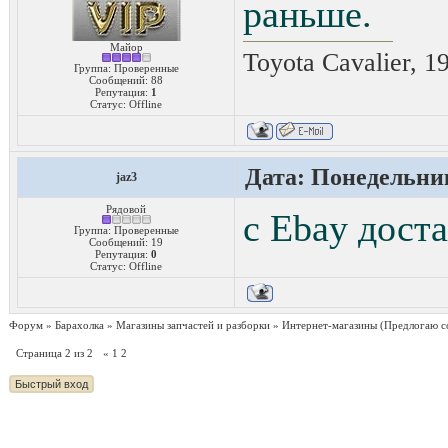
раньше.
Майор
Toyota Cavalier, 1
Группа: Проверенные
Сообщений:
88
Репутация:
1
Статус:
Offline
Дата: Понедельник
jaz3
Рядовой
с Ebay дост
Группа: Проверенные
Сообщений:
19
Репутация:
0
Статус:
Offline
Форум
»
Барахолка
»
Магазины запчастей и разборки
»
Интернет-магазины
(Предлогаю с
Страница
2
из
2
«
1
2