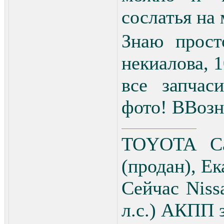
сослатья на
Знаю прост
некиалова, 1
все запчас
фото! ВВозн
TOYOTA Cav
(продан), Е
Сейчас Niss
л.с.) АКПП 