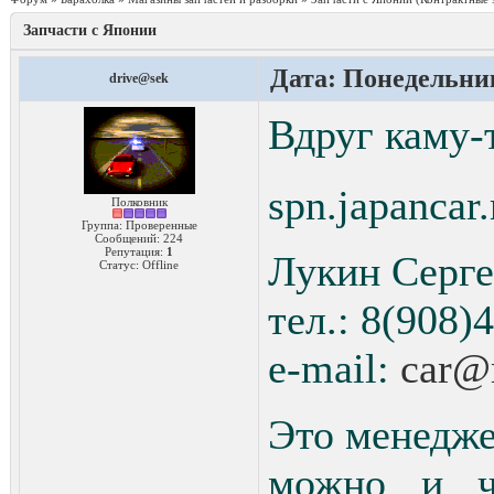
Запчасти с Японии
Дата: Понедельник
drive@sek
Вдруг каму-
spn.japancar.
Полковник
Группа: Проверенные
Сообщений:
224
Репутация:
1
Лукин Серге
Статус:
Offline
тел.: 8(908)
e-mail:
car@m
Это менедже
можно и ч