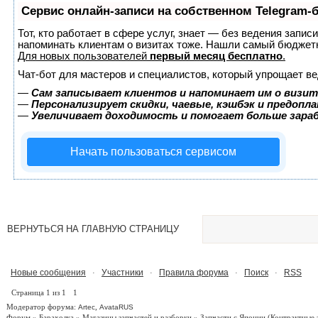
Сервис онлайн-записи на собственном Telegram-
Тот, кто работает в сфере услуг, знает — без ведения запис
напоминать клиентам о визитах тоже. Нашли самый бюджет
Для новых пользователей
первый месяц бесплатно
.
Чат-бот для мастеров и специалистов, который упрощает ве
—
Сам записывает клиентов и напоминает им о визит
—
Персонализирует скидки, чаевые, кэшбэк и предопл
—
Увеличивает доходимость и помогает больше зар
Начать пользоваться сервисом
ВЕРНУТЬСЯ НА ГЛАВНУЮ СТРАНИЦУ
Новые сообщения
Участники
Правила форума
Поиск
RSS
·
·
·
·
Страница
1
из
1
1
Модератор форума:
,
Artec
AvataRUS
Форум
»
Барахолка
»
Магазины запчастей и разборки
»
Запчасти с Японии
(Контрактные 