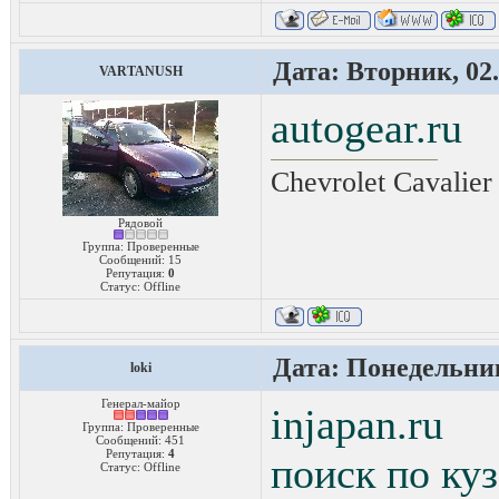
Дата: Вторник, 02.
VARTANUSH
autogear.ru
Chevrolet Cavalier
Рядовой
Группа: Проверенные
Сообщений:
15
Репутация:
0
Статус:
Offline
Дата: Понедельник
loki
Генерал-майор
injapan.ru
Группа: Проверенные
Сообщений:
451
Репутация:
4
поиск по куз
Статус:
Offline