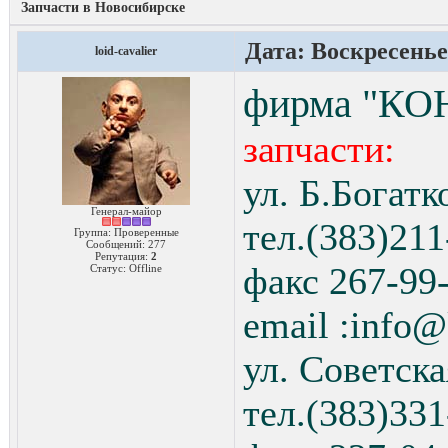
Запчасти в Новосибирске
Дата: Воскресенье,
loid-cavalier
фирма "КО
запчасти:
ул. Б.Богатк
Генерал-майор
тел.(383)211
Группа: Проверенные
Сообщений:
277
Репутация:
2
факс 267-99
Статус:
Offline
email :info@
ул. Советска
тел.(383)331