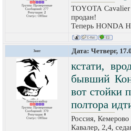
Группа: Проверенные
TOYOTA Cavalier 
Сообщений:
277
Репутация:
2
продан!
Статус:
Offline
Теперь HONDA HRV
Дата: Четверг, 17.
Зонт
кстати, вр
бывший Конк
вот стойки п
полтора идти
Генерал-майор
Группа: Проверенные
Сообщений:
370
Репутация:
0
Россия, Кемерово
Статус:
Offline
Кавалер, 2,4, седа