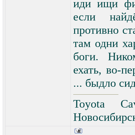
иди ищи фи
если найд
противно ста
там одни ха
боги. Нико
ехать, во-п
... быдло сид
Toyota Cav
Новосибирс