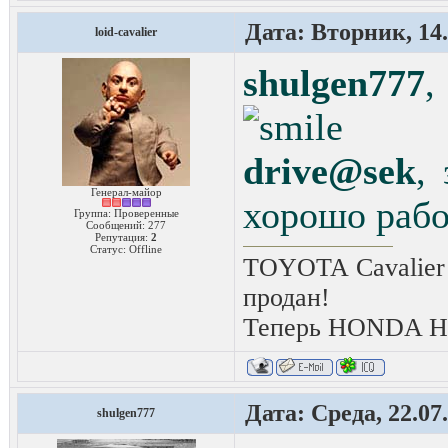
Дата: Вторник, 14.
loid-cavalier
shulgen777
,
drive@sek
,
Генерал-майор
хорошо раб
Группа: Проверенные
Сообщений:
277
Репутация:
2
Статус:
Offline
TOYOTA Cavalier 
продан!
Теперь HONDA HRV
Дата: Среда, 22.07
shulgen777