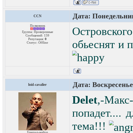
Дата: Понедельник
CCN
Полковник
Островского
Группа: Проверенные
Сообщений:
159
Репутация:
0
обьеснят и 
Статус:
Offline
Дата: Воскресенье,
loid-cavalier
Delet
,-Мак
попадет.... 
тема!!!
Генерал-майор