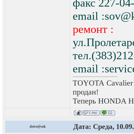
факс 227-04
email :sov@
ремонт :
ул.Пролетар
тел.(383)212
email :servi
TOYOTA Cavalier 
продан!
Теперь HONDA HRV
Дата: Среда, 10.09
drive@sek