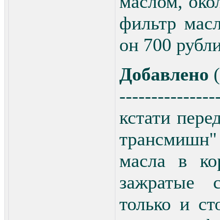
маслом, окол
фильтр мас
он 700 рубли
Добавлено
(
---------------
кстати пере
трансмишн" 
масла в ко
зажратые с
только и ст