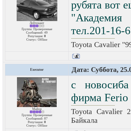
рубята вот 
"Академия
Лейтенант
тел.201-16-6
Группа: Проверенные
Сообщений:
49
Репутация:
0
Статус:
Offline
Toyota Cavalier ''
Дата: Суббота, 25.
Executor
с новосиба
фирма Ferio
Майор
Toyota Cavalier 
Группа: Проверенные
Байкала
Сообщений:
87
Репутация:
0
Статус:
Offline