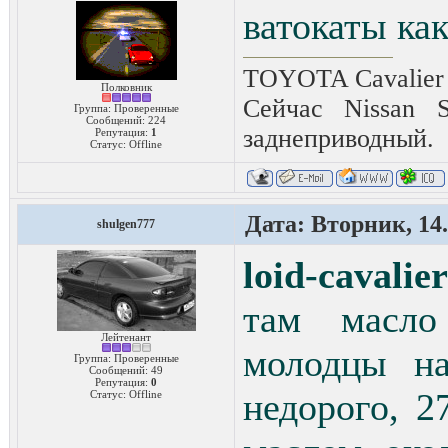
ватокаты ка
TOYOTA Cavalier 2
Полковник
Сейчас Nissan 
Группа: Проверенные
Сообщений:
224
заднеприводный.
Репутация:
1
Статус:
Offline
Дата: Вторник, 14.
shulgen777
loid-cavalier
там масло
Лейтенант
молодцы на
Группа: Проверенные
Сообщений:
49
Репутация:
0
недорого, 2
Статус:
Offline