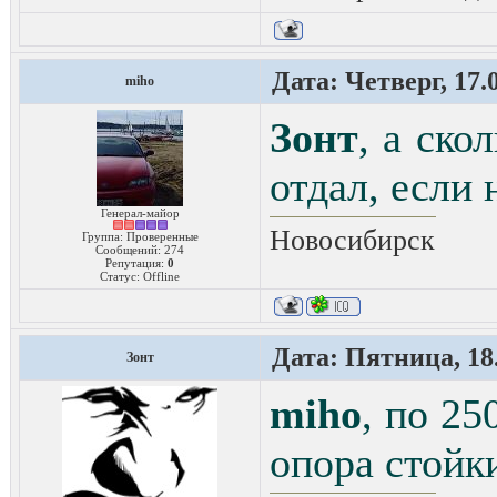
Дата: Четверг, 17.
miho
Зонт
, а ско
отдал, если 
Генерал-майор
Новосибирск
Группа: Проверенные
Сообщений:
274
Репутация:
0
Статус:
Offline
Дата: Пятница, 18.
Зонт
miho
, по 25
опора стойк