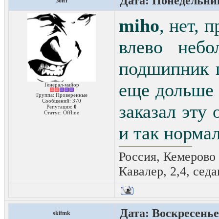
Дата: Понедельник
Зонт
miho
, нет, 
влево небо
подшипник г
еще дольше 
Генерал-майор
Группа: Проверенные
Сообщений:
370
заказал эту
Репутация:
0
Статус:
Offline
и так норма
Россия, Кемерово
Кавалер, 2,4, седа
Дата: Воскресенье,
skifmk