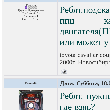
Рядовой
Ребят,подс
Группа: Проверенные
Сообщений:
17
Репутация:
0
ппц ка
Статус:
Offline
двигателя(
или может у
toyota cavalier cou
2000г. Новосибир
Дата: Суббота, 18.
Demon86
Ребят, нужн
где взяь?