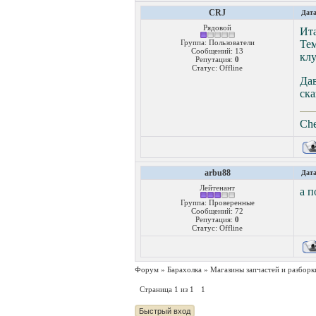
CRJ
Дата
Рядовой
Ита
Группа: Пользователи
Тем
Сообщений:
13
клу
Репутация:
0
Статус:
Offline
Да
ска
Che
arbu88
Дата
Лейтенант
а п
Группа: Проверенные
Сообщений:
72
Репутация:
0
Статус:
Offline
Форум
»
Барахолка
»
Магазины запчастей и разборк
Страница
1
из
1
1