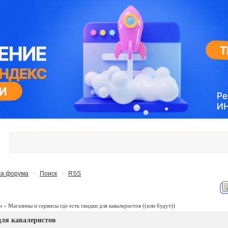
а форума
Поиск
RSS
·
·
и
»
Магазины и сервисы где есть скидки для кавалеристов
((или будут))
для кавалеристов