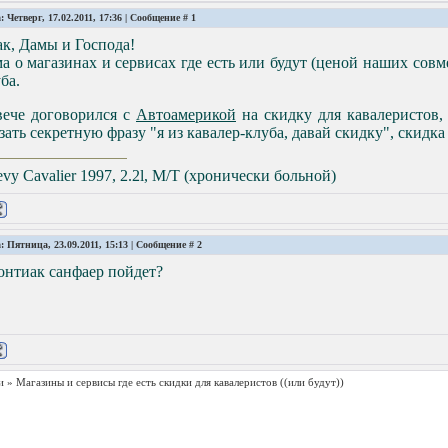
: Четверг, 17.02.2011, 17:36 | Сообщение #
1
к, Дамы и Господа!
а о магазинах и сервисах где есть или будут (ценой наших сов
ба.
вече договорился с
Автоамерикой
на скидку для кавалеристов,
зать секретную фразу "я из кавалер-клуба, давай скидку", скидк
vy Cavalier 1997, 2.2l, M/T (хронически больной)
: Пятница, 23.09.2011, 15:13 | Сообщение #
2
онтиак санфаер пойдет?
и
»
Магазины и сервисы где есть скидки для кавалеристов
((или будут))