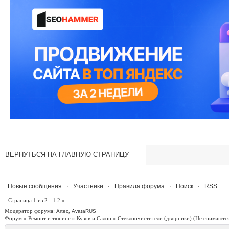
ВЕРНУТЬСЯ НА ГЛАВНУЮ СТРАНИЦУ
Новые сообщения
Участники
Правила форума
Поиск
RSS
·
·
·
·
Страница
1
из
2
1
2
»
Модератор форума:
,
Artec
AvataRUS
Форум
»
Ремонт и тюнинг
»
Кузов и Салон
»
Стеклоочистители (дворники)
(Не снимаютс