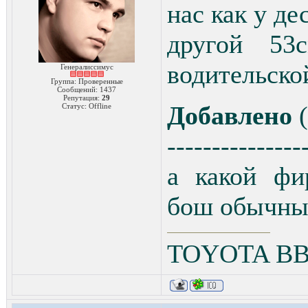
нас как у де
другой 53
водительско
Генералиссимус
Группа: Проверенные
Сообщений:
1437
Репутация:
29
Добавлено
(
Статус:
Offline
---------------
а какой фи
бош обычные
TOYOTA ВВ 