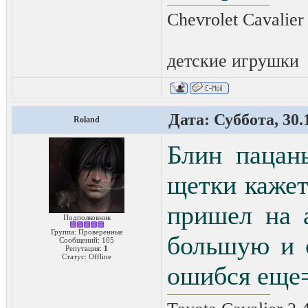
Chevrolet Cavalier
детские игрушки
Дата: Суббота, 30.
Roland
Блин пацан
щетки кажет
пришел на 
Подполковник
Группа: Проверенные
большую и 
Сообщений:
105
Репутация:
1
Статус:
Offline
ошибся еще