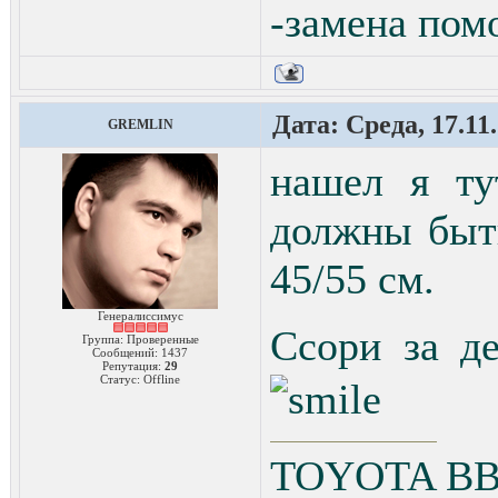
-замена пом
Дата: Среда, 17.11
GREMLIN
нашел я ту
должны быть
45/55 см.
Генералиссимус
Ссори за д
Группа: Проверенные
Сообщений:
1437
Репутация:
29
Статус:
Offline
TOYOTA ВВ 