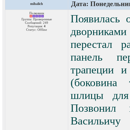
Дата: Понедельник
mihalich
Полковник
Появилась 
Группа: Проверенные
Сообщений:
249
Репутация:
4
дворникам
Статус:
Offline
перестал р
панель пе
трапеции и
(боковина
шлицы для 
Позвонил
Васильич