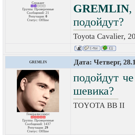
Сержант
GREMLIN
Группа: Проверенные
Сообщений:
21
Репутация:
0
подойдут?
Статус:
Offline
Toyota Cavalier, 2
Дата: Четверг, 28.
GREMLIN
подойдут че 
шевика?
TOYOTA ВВ II
Генералиссимус
Группа: Проверенные
Сообщений:
1437
Репутация:
29
Статус:
Offline