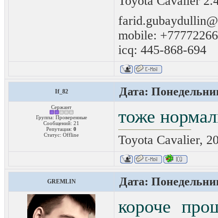
Toyota Cavalier 2.
farid.gubaydullin
mobile: +7777226
icq: 445-868-694
Дата: Понедельник
If_82
Сержант
тоже нормал
Группа: Проверенные
Сообщений:
21
Репутация:
0
Статус:
Offline
Toyota Cavalier, 2
Дата: Понедельник
GREMLIN
короче про