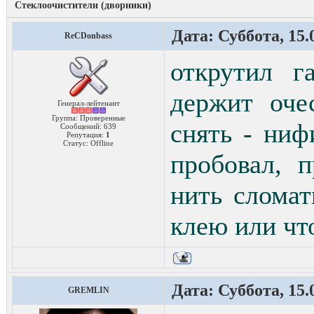
Стеклоочистители (дворники)
Дата: Суббота, 15.
ReCDonbass
открутил г
держит оче
Генерал-лейтенант
Группа: Проверенные
снять - ниф
Сообщений:
639
Репутация:
1
Статус:
Offline
пробовал, 
нить сломать
клею или что
Дата: Суббота, 15.
GREMLIN