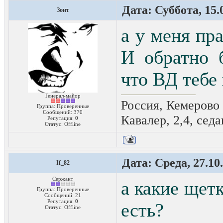
Дата: Суббота, 15.
Зонт
а у меня пр
И обратно 
что ВД тебе
Генерал-майор
Россия, Кемерово
Группа: Проверенные
Сообщений:
370
Кавалер, 2,4, седа
Репутация:
0
Статус:
Offline
Дата: Среда, 27.10
If_82
Сержант
а какие щет
Группа: Проверенные
Сообщений:
21
Репутация:
0
есть?
Статус:
Offline