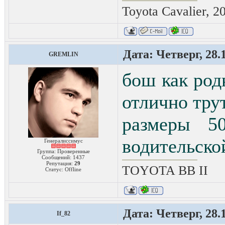
Toyota Cavalier, 2
Дата: Четверг, 28.
GREMLIN
бош как род
отлично трут
размеры 5
водительско
Генералиссимус
Группа: Проверенные
Сообщений:
1437
Репутация:
29
TOYOTA ВВ II
Статус:
Offline
Дата: Четверг, 28.
If_82