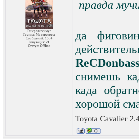
правда мучи
Генералиссимус
да фигови
Группа: Модераторы
Сообщений:
1554
Репутация:
21
действительн
Статус:
Offline
ReCDonbas
снимешь ка
када обрат
хорошой сма
Toyota Cavalier 2