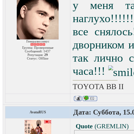
у меня та
наглухо!!!!
все снялос
дворником и
Генералиссимус
Группа: Проверенные
Сообщений:
1437
так лично 
Репутация:
29
Статус:
Offline
часа!!!
TOYOTA ВВ II
Дата: Суббота, 15.
AvataRUS
Quote
(
GREMLIN
)