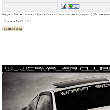
Форум
»
Ремонт и тюнинг
»
Кузов и Салон
»
Стеклоочистители (дворники)
(Не снимаютс
Страница
1
из
2
1
2
»