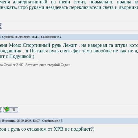
меня альтернативный на шеви стоит, нормально, правда к
выкать, чтоб руками незадевать переключатели света и дворни
: Суббота, 05.09.2009, 18:45 | Сообщение #
4
меня Момо Спортивный руль Лежит . на наверная та штука кот
олдашник . я Пытался руль снять фиг тама ввообще не как не и
ит с Подушкой )
ta Cavalier 2.4G .Автомат. сине-голубой Седан
: Вторник, 08.09.2009, 13:07 | Сообщение #
5
од а руль со стаканом от ХРВ не подойдет?)