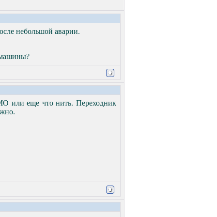
после небольшой аварии.
й машины?
MO или еще что нить. Переходник
ожно.