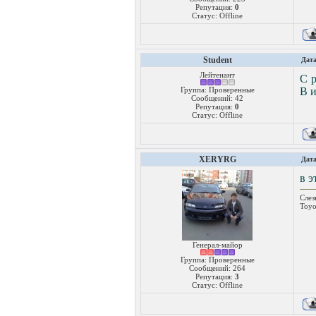
Репутация:
0
Статус:
Offline
Student
Дата
Лейтенант
С р
Группа: Проверенные
В и
Сообщений:
42
Репутация:
0
Статус:
Offline
XERYRG
Дата
в э
Слез
Toyo
Генерал-майор
Группа: Проверенные
Сообщений:
264
Репутация:
3
Статус:
Offline