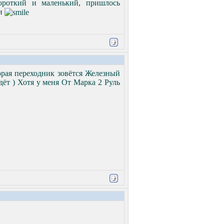
ороткий и маленький, пришлось
ки
орая переходник зовётся Железный
дёт ) Хотя у меня От Марка 2 Руль