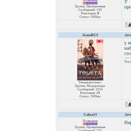
Полковник
У 
Группа: Проверенные
при
Сообщений:
159
Репутация:
0
Статус:
Offline
AvataRUS
Дата
у 
наб
сто
Toyo
Генералиссимус
Группа: Модераторы
Сообщений:
1554
Репутация:
21
Статус:
Offline
Cobra13
Дата
Полковник
Нар
Группа: Проверенные
Сообщений:
223