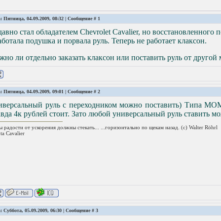
: Пятница, 04.09.2009, 08:32 | Сообщение #
1
авно стал обладателем Chevrolet Cavalier, но восстановленного 
ботала подушка и порвала руль. Теперь не работает клаксон.
но ли отдельно заказать клаксон или поставить руль от друго
: Пятница, 04.09.2009, 09:01 | Сообщение #
2
иверсальный руль с переходником можно поставить) Типа MO
вда 4к рублей стоит. Зато любой универсальный руль ставить м
ы радости от ускорения должны стекать... ...горизонтально по щекам назад. (с) Walter Röhrl
ta Сavalier
: Суббота, 05.09.2009, 06:30 | Сообщение #
3