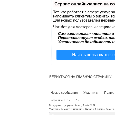
Сервис онлайн-записи на с
Тот, кто работает в сфере услуг, 
напоминать клиентам о визитах 
Для новых пользователей
первый
Чат-бот для мастеров и специалис
—
Сам записывает клиентов и 
—
Персонализирует скидки, ча
—
Увеличивает доходимость и
Начать пользоваться
ВЕРНУТЬСЯ НА ГЛАВНУЮ СТРАНИЦУ
Новые сообщения
Участники
Правил
·
·
Страница
1
из
2
1
2
»
Модератор форума:
,
Artec
AvataRUS
Форум
»
Ремонт и тюнинг
»
Кузов и Салон
»
Замена