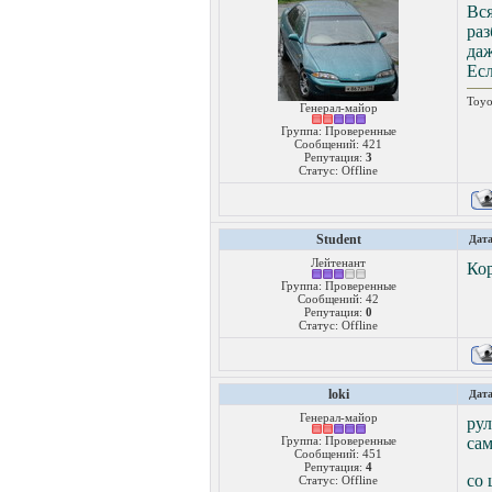
Вс
раз
даж
Есл
Toyo
Генерал-майор
Группа: Проверенные
Сообщений:
421
Репутация:
3
Статус:
Offline
Student
Дата
Лейтенант
Кор
Группа: Проверенные
Сообщений:
42
Репутация:
0
Статус:
Offline
loki
Дата
Генерал-майор
рул
Группа: Проверенные
сам
Сообщений:
451
Репутация:
4
со 
Статус:
Offline