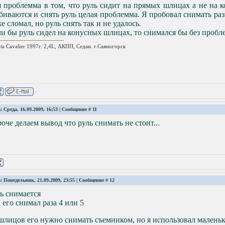
я проблемма в том, что руль сидит на прямых шлицах а не на
биваются и снять руль целая проблемма. Я пробовал снимать р
е сломал, но руль снять так и не удалось.
и бы руль сидел на конусных шлицах, то снимался бы без пробл
ta Cavalier 1997г. 2,4L, АКПП, Седан. г.Саяногорск
: Среда, 16.09.2009, 16:53 | Сообщение #
11
оче делаем вывод что руль снимать не стоит...
: Понедельник, 21.09.2009, 23:55 | Сообщение #
12
ь снимается
 его снимал раза 4 или 5
шлицов его нужно снимать съемником, но я использовал малень