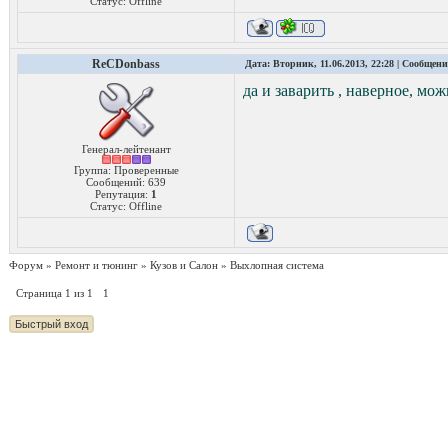
Статус:
Offline
ReCDonbass
Дата: Вторник, 11.06.2013, 22:28 | Сообщен
да и заварить , наверное, мож
Генерал-лейтенант
Группа: Проверенные
Сообщений:
639
Репутация:
1
Статус:
Offline
Форум
»
Ремонт и тюнинг
»
Кузов и Салон
»
Выхлопная система
Страница
1
из
1
1