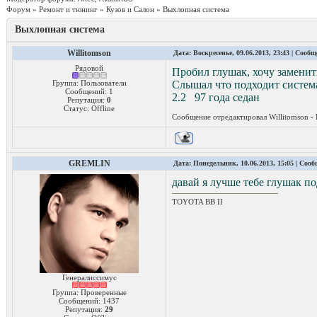
Форум
»
Ремонт и тюнинг
»
Кузов и Салон
»
Выхлопная система
Выхлопная система
Willitomson
Дата: Воскресенье, 09.06.2013, 23:43 | Сооб
Рядовой
Пробил глушак, хочу заменить
Группа: Пользователи
Слышал что подходит система 
Сообщений:
1
2.2 97 года седан
Репутация:
0
Статус:
Offline
Сообщение отредактировал
Willitomson
-
GREMLIN
Дата: Понедельник, 10.06.2013, 15:05 | Соо
давай я лучше тебе глушак п
TOYOTA ВВ II
Генералиссимус
Группа: Проверенные
Сообщений:
1437
Репутация:
29