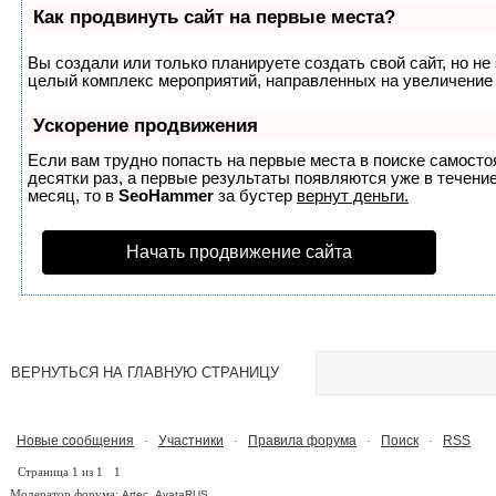
Как продвинуть сайт на первые места?
Вы создали или только планируете создать свой сайт, но не 
целый комплекс мероприятий, направленных на увеличение 
Ускорение продвижения
Если вам трудно попасть на первые места в поиске самост
десятки раз, а первые результаты появляются уже в течение
месяц, то в
SeoHammer
за бустер
вернут деньги.
Начать продвижение сайта
ВЕРНУТЬСЯ НА ГЛАВНУЮ СТРАНИЦУ
Новые сообщения
Участники
Правила форума
Поиск
RSS
·
·
·
·
Страница
1
из
1
1
Модератор форума:
,
Artec
AvataRUS