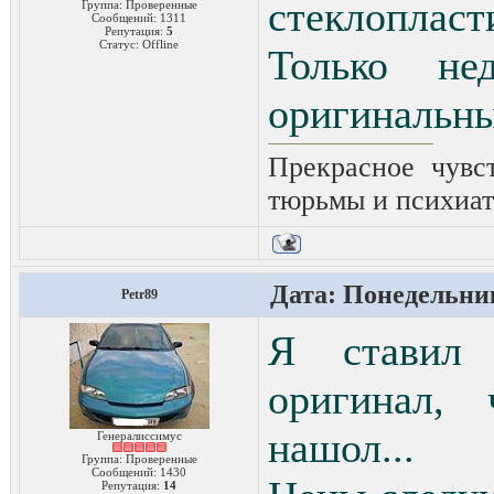
стеклопласт
Группа: Проверенные
Сообщений:
1311
Репутация:
5
Статус:
Offline
Только не
оригинальны
Прекрасное чувс
тюрьмы и психиат
Дата: Понедельник
Petr89
Я ставил
оригинал,
нашол...
Генералиссимус
Группа: Проверенные
Сообщений:
1430
Репутация:
14