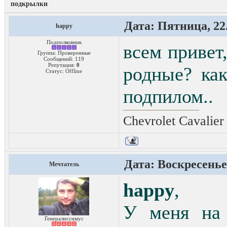
подкрылки
Дата: Пятница, 22.
happy
Подполковник
всем привет
Группа: Проверенные
Сообщений:
119
Репутация:
0
родные? ка
Статус:
Offline
подпилом..
Chevrolet Cavalie
Дата: Воскресенье,
Мечтатель
happy
,
У меня на 
Генералиссимус