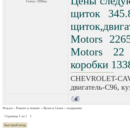
Цены следую
Статус:
Offline
щиток 345.
щиток,двиг
Motors 226
Motors 22
коробки 1338,
CHEVROLET-CAVAL
двигатель-C96, ку
Форум
»
Ремонт и тюнинг
»
Кузов и Салон
»
подкрылки
Страница
1
из
1
1