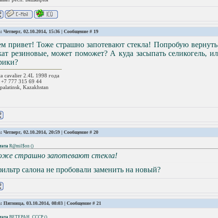
: Четверг, 02.10.2014, 15:36 | Сообщение #
19
м привет! Тоже страшно запотевают стекла! Попробую вернуть 
ат резиновые, может поможет? А куда засыпать селикогель, ил
рики?
ta cavalier 2.4L 1998 года
 +7 777 315 69 44
palatinsk, Kazakhstan
: Четверг, 02.10.2014, 20:59 | Сообщение #
20
тата
R@mil$on
(
)
оже страшно запотевают стекла!
ильтр салона не пробовали заменить на новый?
: Пятница, 03.10.2014, 08:03 | Сообщение #
21
тата
BETEPAH_CCCP
(
)