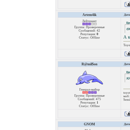
Artem4ik
Дата
Лейтенант
Ци
Группа: Проверенные
в
Сообщений:
42
Репутация:
0
А к
Статус:
Offline
Toyo
R@mil$on
Дата
Ци
к
Генерал-майор
toyo
Группа: Проверенные
моб:
Сообщений:
475
Semi
Репутация:
1
Статус:
Offline
GNOM
Дата