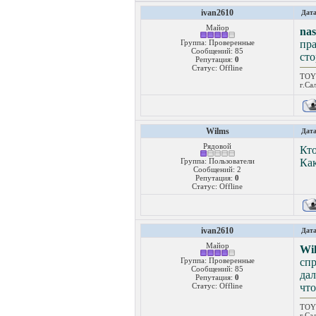
ivan2610
Дата
Майор
na
Группа: Проверенные
пра
Сообщений:
85
ст
Репутация:
0
Статус:
Offline
TOYO
г.Са
Wilms
Дата
Рядовой
Кто
Группа: Пользователи
Как
Сообщений:
2
Репутация:
0
Статус:
Offline
ivan2610
Дата
Майор
Wi
Группа: Проверенные
сп
Сообщений:
85
дал
Репутация:
0
Статус:
Offline
что
TOYO
г.Са