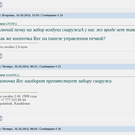
: Вторник, 14.10.2014, 13:39 | Сообщение #
24
тата
GNOM
(
)
ключай печку на забор воздуха снаружиА у нас же вроде нет тако
ак же кнопочка Rec на панеле управления печкой?
ta cavalier 2,4 купе
: Четверг, 16.10.2014, 00:32 | Сообщение #
25
тата
Artem4ik
(
)
нопочка Rec наоборот препятствует забору снаружи
ta cavalier 2.4L 1998 года
 +7 777 315 69 44
palatinsk, Kazakhstan
: Четверг, 16.10.2014, 08:44 | Сообщение #
26