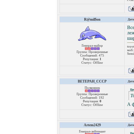
R@mil$on
Дата
Все
леж
ша
Генерал-майор
toyo
моб:
Группа: Проверенные
Semi
Сообщений:
475
Репутация:
1
Статус:
Offline
BETEPAH_CCCP
Дата
Полковник
Ци
Группа: Проверенные
Т
Сообщений:
192
Репутация:
0
А ф
Статус:
Offline
Artem2429
Дата
Генерал-лейтенант
Ци