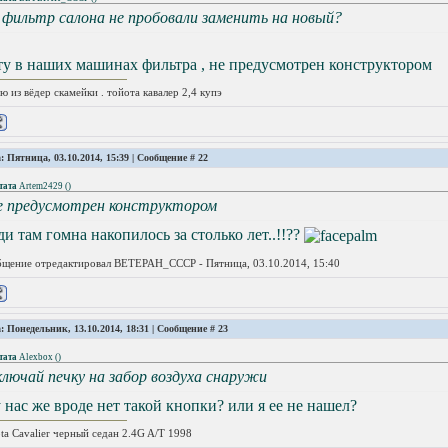
 фильтр салона не пробовали заменить на новый?
у в наших машинах фильтра , не предусмотрен конструктором
ю из вёдер скамейки . тойота кавалер 2,4 купэ
: Пятница, 03.10.2014, 15:39 | Сообщение #
22
тата
Artem2429
(
)
е предусмотрен конструктором
и там гомна накопилось за столько лет..!!??
щение отредактировал
BETEPAH_CCCP
-
Пятница, 03.10.2014, 15:40
: Понедельник, 13.10.2014, 18:31 | Сообщение #
23
тата
Alexbox
(
)
ключай печку на забор воздуха снаружи
 нас же вроде нет такой кнопки? или я ее не нашел?
ta Cavalier черный седан 2.4G A/T 1998