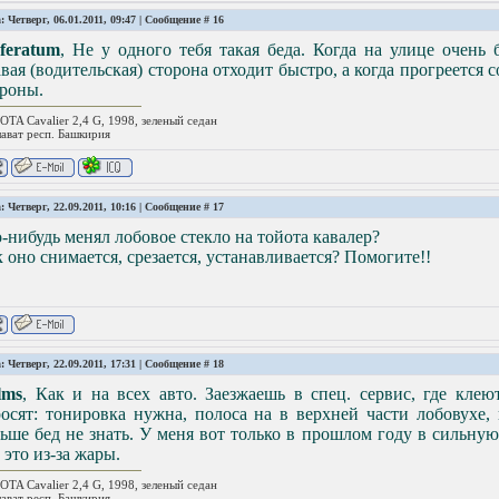
: Четверг, 06.01.2011, 09:47 | Сообщение #
16
sferatum
, Не у одного тебя такая беда. Когда на улице очень
вая (водительская) сторона отходит быстро, а когда прогреется 
ороны.
TA Cavalier 2,4 G, 1998, зеленый седан
лават респ. Башкирия
: Четверг, 22.09.2011, 10:16 | Сообщение #
17
-нибудь менял лобовое стекло на тойота кавалер?
 оно снимается, срезается, устанавливается? Помогите!!
: Четверг, 22.09.2011, 17:31 | Сообщение #
18
lms
, Как и на всех авто. Заезжаешь в спец. сервис, где клеют
росят: тонировка нужна, полоса на в верхней части лобовухе
ьше бед не знать. У меня вот только в прошлом году в сильну
 это из-за жары.
TA Cavalier 2,4 G, 1998, зеленый седан
лават респ. Башкирия