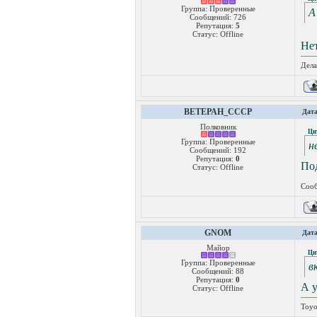
Группа: Проверенные
А
Сообщений:
726
Репутация:
5
Статус:
Offline
Нет
Дела
BETEPAH_CCCP
Дата
Полковник
Ци
Группа: Проверенные
н
Сообщений:
192
Репутация:
0
Под
Статус:
Offline
Сооб
GNOM
Дата
Майор
Ци
Группа: Проверенные
в
Сообщений:
88
Репутация:
0
А у
Статус:
Offline
Toyo