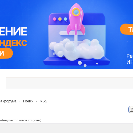
а форума
Поиск
RSS
·
·
(обмерзают с левой стороны)