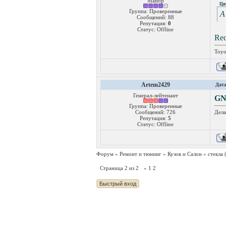
Майор
Ци
Группа: Проверенные
А
Сообщений:
88
Репутация:
0
Статус:
Offline
Rec
Toyo
Artem2429
Дата
Генерал-лейтенант
G
Группа: Проверенные
Сообщений:
726
Дела
Репутация:
5
Статус:
Offline
Форум
»
Ремонт и тюнинг
»
Кузов и Салон
»
стекла
Страница
2
из
2
«
1
2