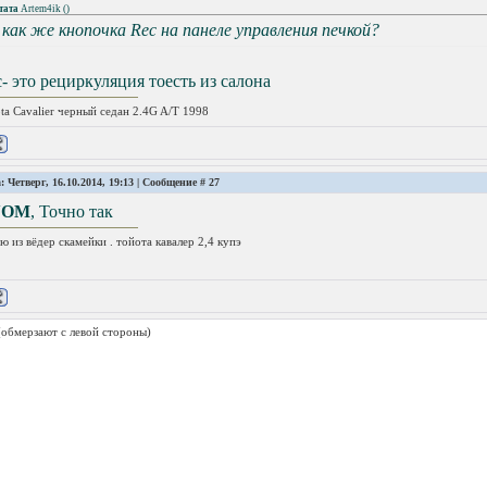
тата
Artem4ik
(
)
 как же кнопочка Rec на панеле управления печкой?
- это рециркуляция тоесть из салона
ta Cavalier черный седан 2.4G A/T 1998
: Четверг, 16.10.2014, 19:13 | Сообщение #
27
NOM
, Точно так
ю из вёдер скамейки . тойота кавалер 2,4 купэ
(обмерзают с левой стороны)