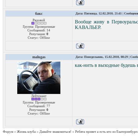
бакс
Дата: Пятница, 12.02.2010, 21:41 | Сообщен
Рядовой
Вообще живу в Первоуральс
Группа: Проверенные
КАВАЛЬЕР.
Сообщений:
14
Репутация:
0
Статус:
Offline
malugas
Дата: Понедельник, 15.02.2010, 08:29 | Соо
как-нить в выходные будешь в
Лейтенант
Группа: Проверенные
Сообщений:
77
Репутация:
0
Статус:
Offline
Форум
»
Жизнь клуба
»
Давайте знакомиться!
»
Ребята привет а есть кто из Екатеринбург