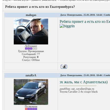
Ребята привет а есть кто из Екатеринбурга?
malugas
Дата: Понедельник, 25.01.2010, 14:44 | Соо
Ребята привет а есть кто из 
Лейтенант
Группа: Проверенные
Сообщений:
77
Репутация:
0
Статус:
Offline
zataRrA
Дата: Понедельник, 25.01.2010, 18:46 | Соо
эх жаль, мы с Архангельска)
джаббер: zat_cavalier@qip.ru
Toyota Cavalier 2.4z coupe black
Полковник