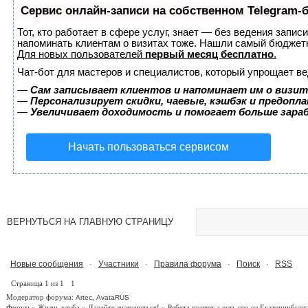
Сервис онлайн-записи на собственном Telegram-
Тот, кто работает в сфере услуг, знает — без ведения запис
напоминать клиентам о визитах тоже. Нашли самый бюджет
Для новых пользователей
первый месяц бесплатно
.
Чат-бот для мастеров и специалистов, который упрощает ве
—
Сам записывает клиентов и напоминает им о визит
—
Персонализирует скидки, чаевые, кэшбэк и предопл
—
Увеличивает доходимость и помогает больше зар
Начать пользоваться сервисом
ВЕРНУТЬСЯ НА ГЛАВНУЮ СТРАНИЦУ
Новые сообщения
Участники
Правила форума
Поиск
RSS
·
·
·
·
Страница
1
из
1
1
Модератор форума:
,
Artec
AvataRUS
Форум
»
Жизнь клуба
»
Давайте знакомиться!
»
Ребята привет а есть кто из Екатеринбург