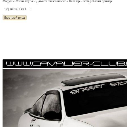
Форум
»
Жизнь клуба
»
Давайте знакомиться!
»
Кавалер - всем ребятам пример
Страница
1
из
1
1