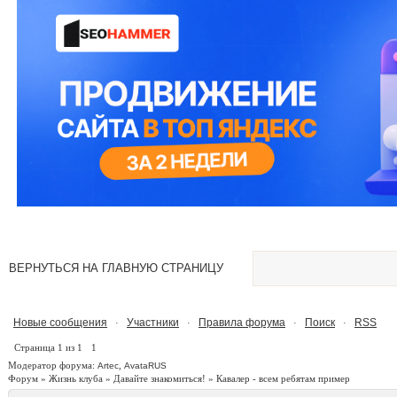
ВЕРНУТЬСЯ НА ГЛАВНУЮ СТРАНИЦУ
Новые сообщения
Участники
Правила форума
Поиск
RSS
·
·
·
·
Страница
1
из
1
1
Модератор форума:
,
Artec
AvataRUS
Форум
»
Жизнь клуба
»
Давайте знакомиться!
»
Кавалер - всем ребятам пример