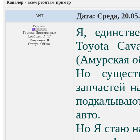
Кавалер - всем ребятам пример
Дата: Среда, 20.05
ANT
Рядовой
Я, единств
Группа: Проверенные
Сообщений:
17
Репутация:
0
Toyota Cav
Статус:
Offline
(Амурская о
Но сущест
запчастей н
подкалываю
авто.
Но Я стаю н