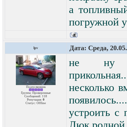
а топливны
погружной у
Дата: Среда, 20.05
lpv
не ну 
прикольна
несколько в
Подполковник
Группа: Проверенные
появилось.
Сообщений:
118
Репутация:
0
Статус:
Offline
устроить с 
Люк родной 