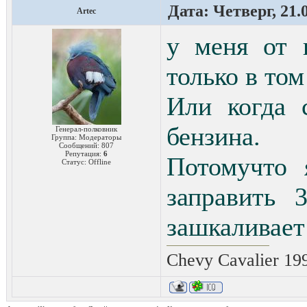
Дата: Четверг, 21.
Artec
у меня от 
только в том
Или когда 
бензина.
Генерал-полковник
Группа: Модераторы
Сообщений:
807
Репутация:
6
Потомучто 
Статус:
Offline
заправить 
зашкаливает
Chevy Cavalier 19