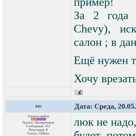
пример!
За 2 года 
Chevy), ис
салон ; в д
Ещё нужен т
Хочу врезат
Дата: Среда, 20.05
loki
Генерал-майор
люк не надо
Группа: Проверенные
Сообщений:
451
Репутация:
4
будет потом
Статус:
Offline