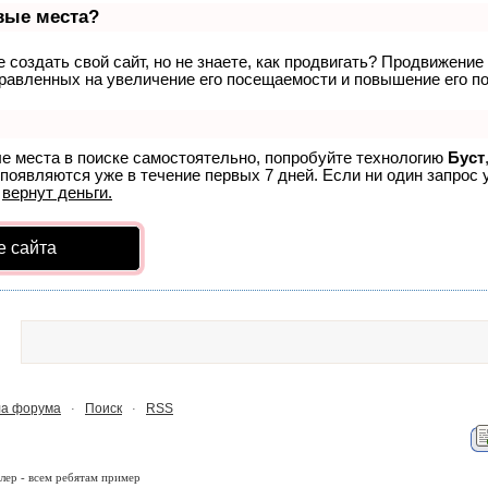
рвые места?
создать свой сайт, но не знаете, как продвигать? Продвижение 
равленных на увеличение его посещаемости и повышение его по
ые места в поиске самостоятельно, попробуйте технологию
Буст
 появляются уже в течение первых 7 дней. Если ни один запрос у
р
вернут деньги.
е сайта
а форума
Поиск
RSS
·
·
лер - всем ребятам пример