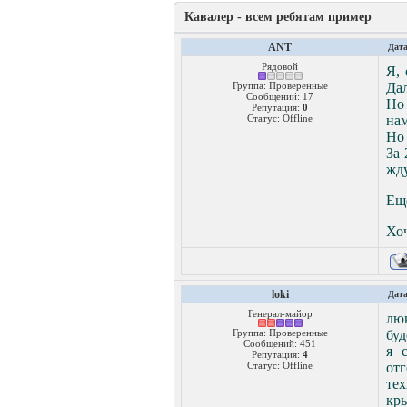
Кавалер - всем ребятам пример
ANT
Дата
Рядовой
Я, 
Группа: Проверенные
Дал
Сообщений:
17
Но
Репутация:
0
Статус:
Offline
нам
Но 
За 
жду
Ещё
Хоч
loki
Дата
Генерал-майор
люк
Группа: Проверенные
буд
Сообщений:
451
я 
Репутация:
4
Статус:
Offline
от
те
кры