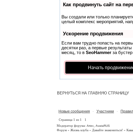
Как продвинуть сайт на пе
Вы создали или только планируете 
целый комплекс мероприятий, нап
Ускорение продвижения
Если вам трудно попасть на перв
десятки раз, а первые результаты
месяц, то в
SeoHammer
за бусте
Начать продвижени
ВЕРНУТЬСЯ НА ГЛАВНУЮ СТРАНИЦУ
Новые сообщения
Участники
Правил
·
·
Страница
1
из
1
1
Модератор форума:
,
Artec
AvataRUS
Форум
»
Жизнь клуба
»
Давайте знакомиться!
»
Кава