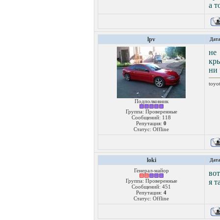
а 
lpv
Дата
не
кры
ни 
toyo
Подполковник
Группа: Проверенные
Сообщений:
118
Репутация:
0
Статус:
Offline
loki
Дата
Генерал-майор
вот
Группа: Проверенные
я т
Сообщений:
451
Репутация:
4
Статус:
Offline