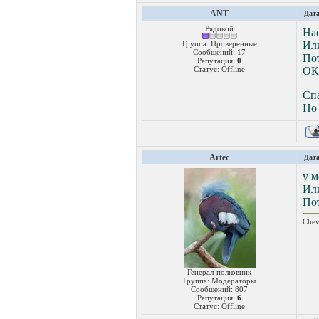
ANT
Дата
Рядовой
Нас
Группа: Проверенные
Ил
Сообщений:
17
Пот
Репутация:
0
Статус:
Offline
ОК
Спа
Но 
Artec
Дата
у м
Или
Пот
Chev
Генерал-полковник
Группа: Модераторы
Сообщений:
807
Репутация:
6
Статус:
Offline