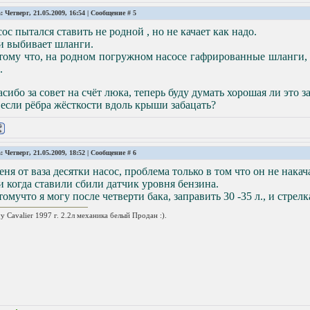
: Четверг, 21.05.2009, 16:54 | Сообщение #
5
ос пытался ставить не родной , но не качает как надо.
и выбивает шланги.
ому что, на родном погружном насосе гафрированные шланги, к
.
сибо за совет на счёт люка, теперь буду думать хорошая ли это за
если рёбра жёсткости вдоль крыши забацать?
: Четверг, 21.05.2009, 18:52 | Сообщение #
6
еня от ваза десятки насос, проблема только в том что он не нака
 когда ставили сбили датчик уровня бензина.
омучто я могу после четверти бака, заправить 30 -35 л., и стрел
y Cavalier 1997 г. 2.2л механика белый Продан :).