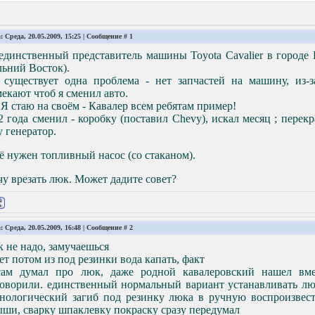
: Среда, 20.05.2009, 15:25 | Сообщение #
1
единственный представитель машины Toyota Cavalier в городе 
ьний Восток).
 существует одна проблема - нет запчастей на машину, из-
екают чтоб я сменил авто.
Я стаю на своём - Кавалер всем ребятам пример!
2 года сменил - коробку (поставил Chevy), искал месяц ; перек
 генератор.
 нужен топливный насос (со стаканом).
у врезать люк. Может дадите совет?
: Среда, 20.05.2009, 16:48 | Сообщение #
2
 не надо, замучаешься
ет потом из под резинки вода капать, факт
сам думал про люк, даже родной кавалеровский нашел вм
говорили. единственный нормальный вариант устанавливать лю
хнологический загиб под резинку люка в ручную воспроизвест
ши, сварку шпаклевку покраску сразу передумал