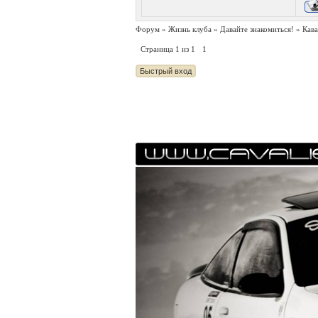
Форум
»
Жизнь клуба
»
Давайте знакомиться!
»
Кава
Страница
1
из
1
1