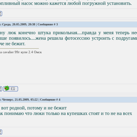
топливный насос можно кажется любой погружной установить.
: Среда, 20.05.2009, 20:38 | Сообщение #
3
 ну люк конечно штука прикольная....правда у меня теперь н
ше появилось....жена решила фотосессию устроить с подругами
че не бежит.
ta cavalier 99г купе 2.4 Омск
: Четверг, 21.05.2009, 05:22 | Сообщение #
4
 вот родной, потому и не бежит
ак понимаю что люки только на купешках стоят и то не на всех