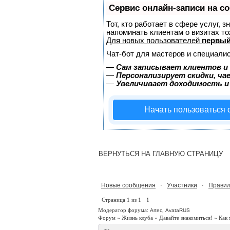
Сервис онлайн-записи на с
Тот, кто работает в сфере услуг, 
напоминать клиентам о визитах 
Для новых пользователей
первый
Чат-бот для мастеров и специалис
—
Сам записывает клиентов и 
—
Персонализирует скидки, ча
—
Увеличивает доходимость и
Начать пользоваться
ВЕРНУТЬСЯ НА ГЛАВНУЮ СТРАНИЦУ
Новые сообщения
Участники
Правил
·
·
Страница
1
из
1
1
Модератор форума:
,
Artec
AvataRUS
Форум
»
Жизнь клуба
»
Давайте знакомиться!
»
Как