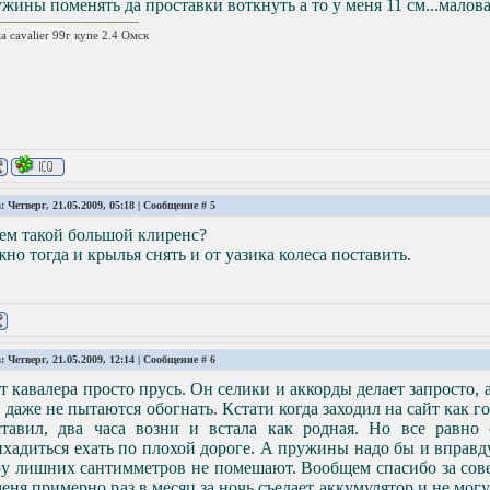
жины поменять да проставки воткнуть а то у меня 11 см...малов
ta cavalier 99г купе 2.4 Омск
: Четверг, 21.05.2009, 05:18 | Сообщение #
5
ем такой большой клиренс?
но тогда и крылья снять и от уазика колеса поставить.
: Четверг, 21.05.2009, 12:14 | Сообщение #
6
т кавалера просто прусь. Он селики и аккорды делает запросто, 
, даже не пытаются обогнать. Кстати когда заходил на сайт как г
ставил, два часа возни и встала как родная. Но все равно
хадиться ехать по плохой дороге. А пружины надо бы и вправду
у лишних сантимметров не помешают. Вообщем спасибо за сове
еня примерно раз в месяц за ночь съедает аккумулятор и не могу 