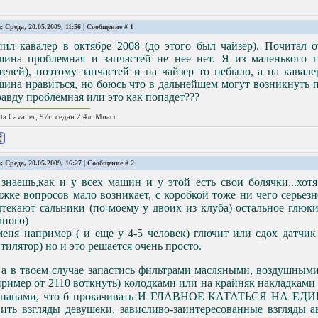
: Среда, 20.05.2009, 11:56 | Сообщение #
1
пил кавалер в октябре 2008 (до этого был чайзер). Почитал
шина проблемная и запчастей не нее нет. Я из маленького г
елей), поэтому запчастей и на чайзер то небыло, а на кавал
ина нравиться, но боюсь что в дальнейшем могут возникнуть 
авду проблемная или это как попадет???
ta Cavalier, 97г. седан 2,4л. Миасс
: Среда, 20.05.2009, 16:27 | Сообщение #
2
знаешь,как и у всех машин и у этой есть свои болячки...хотя
жке вопросов мало возникает, с коробкой тоже ни чего серьезн
текают сальники (по-моему у двоих из клуба) остальное глюки
много)
еня например ( и еще у 4-5 человек) глючит или сдох датчик
тилятор) но и это решается очень просто.
а в твоем случае запастись фильтрами масляными, воздушными
ример от 2110 воткнуть) колодками или на крайняк накладками
апанами, что б прокачивать И ГЛАВНОЕ КАТАТЬСЯ НА 
ить взгляды девушеки, зависливо-заинтересованные взгляды а