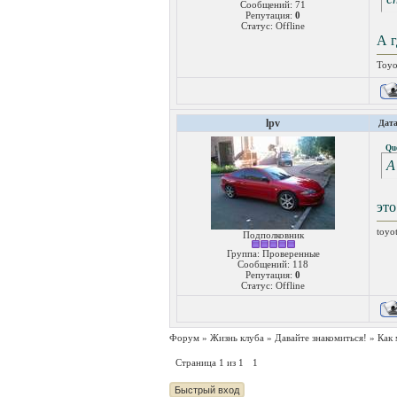
Сообщений:
71
Репутация:
0
Статус:
Offline
А г
Toyo
lpv
Дата
Qu
А
это
toyo
Подполковник
Группа: Проверенные
Сообщений:
118
Репутация:
0
Статус:
Offline
Форум
»
Жизнь клуба
»
Давайте знакомиться!
»
Как
Страница
1
из
1
1