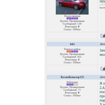
пру
toyo
Подполковник
Группа: Проверенные
Сообщений:
118
Репутация:
0
Статус:
Offline
loki
Дата
Генерал-майор
Зач
Группа: Проверенные
мож
Сообщений:
451
Репутация:
4
Статус:
Offline
КолянКавалер125
Дата
Лейтенант
Я о
Группа: Проверенные
2,4
Сообщений:
71
по
Репутация:
0
Статус:
Offline
при
пар
У м