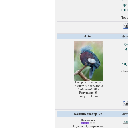
про
сто
Toyo
Artec
Дата
Qu
А
вид
Chev
Генерал-полковник
Группа: Модераторы
Сообщений:
807
Репутация:
6
Статус:
Offline
КолянКавалер125
Дата
Лейтенант
Qu
Группа: Проверенные
с