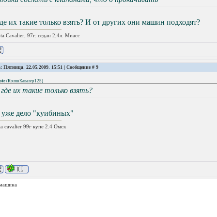
де их такие только взять? И от других они машин подходят?
ta Cavalier, 97г. седан 2,4л. Миасс
: Пятница, 22.05.2009, 15:51 | Сообщение #
9
ote
(
КолянКавалер125
)
 где их такие только взять?
 уже дело "куибиных"
ta cavalier 99г купе 2.4 Омск
 машина