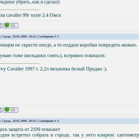
ьдики убрать..как я сделал)
ota cavalier 99г купе 2.4 Омск
: Среда, 20.05.2009, 19:14 | Сообщение #
3
нищем не скрести нигде, а то поддон коробки повредить можно.
умаю тоже шильдики снять:), всеравно покоцали.
vy Cavalier 1997 г. 2.2л механика белый Продан :).
: Среда, 20.05.2009, 20:34 | Сообщение #
4
десь защита от 2109 поможет
одня встретил собрата в городе, так у него клиренс сантиметр