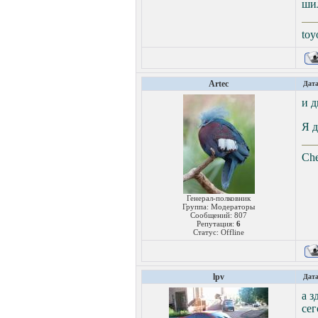
шил
toy
Artec
Дата
и д
Я д
Che
Генерал-полковник
Группа: Модераторы
Сообщений:
807
Репутация:
6
Статус:
Offline
lpv
Дата
а з
сег