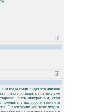
ато
а они когда сзади видят что движок
ость читал про защиту, поэтому уже
 стараюсь быть аккуратным, если
 поменять, у нас дороги такие что
ты. С электронникой тоже чудеса.
раззобраться в чем дело, вроде все