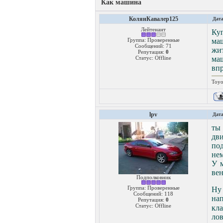
Как машина
КолянКавалер125
Дата
Лейтенант
Ку
Группа: Проверенные
ма
Сообщений:
71
жит
Репутация:
0
Статус:
Offline
маш
впр
Toyo
lpv
Дата
ты 
дви
под
не
У м
вен
Подполковник
Группа: Проверенные
Ну 
Сообщений:
118
нап
Репутация:
0
Статус:
Offline
кл
лов