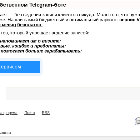
обственном Telegram-боте
знает — без ведения записи клиентов никуда. Мало того, что нуж
тоже. Нашли самый бюджетный и оптимальный вариант:
сервис Vi
 месяц бесплатно
.
тов, который упрощает ведение записей:
напоминает им о визите;
евые, кэшбэк и предоплаты;
 помогает больше зарабатывать;
 сервисом
а форума
Поиск
RSS
·
·
 машина