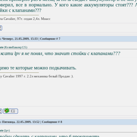
верил, все в нормально. У кого какие аккумуляторы стоят??? А
йки с клапанами???
ta Cavalier, 97г. седан 2,4л. Миасс
: Четверг, 21.05.2009, 15:33 | Сообщение #
7
ote
(
КолянКавалер125
)
 ксати lpv я не понял, что значит стойки с клапанами???
имо те которые можно подкачивать.
y Cavalier 1997 г. 2.2л механика белый Продан :).
: Пятница, 22.05.2009, 13:52 | Сообщение #
8
ote
(
lpv
)
тойки сделать с клапанами, что б прокачивать