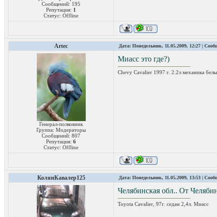
Сообщений:
195
Репутация:
1
Статус:
Offline
Artec
Дата: Понедельник, 11.05.2009, 12:27 | Соо
Миасс это где?)
Chevy Cavalier 1997 г. 2.2л механика белы
Генерал-полковник
Группа: Модераторы
Сообщений:
807
Репутация:
6
Статус:
Offline
КолянКавалер125
Дата: Понедельник, 11.05.2009, 13:53 | Соо
Челябинская обл.. От Челябин
Toyota Cavalier, 97г. седан 2,4л. Миасс