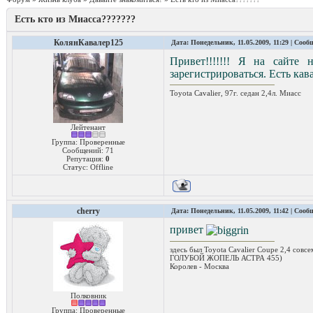
Есть кто из Миасса???????
КолянКавалер125
Дата: Понедельник, 11.05.2009, 11:29 | Соо
Привет!!!!!!! Я на сайте 
зарегистрироваться. Есть кав
Toyota Cavalier, 97г. седан 2,4л. Миасс
Лейтенант
Группа: Проверенные
Сообщений:
71
Репутация:
0
Статус:
Offline
cherry
Дата: Понедельник, 11.05.2009, 11:42 | Соо
привет
здесь был Toyota Cavalier Coupe 2,4 совс
ГОЛУБОЙ ЖОПЕЛЬ АСТРА 455)
Королев - Москва
Полковник
Группа: Проверенные