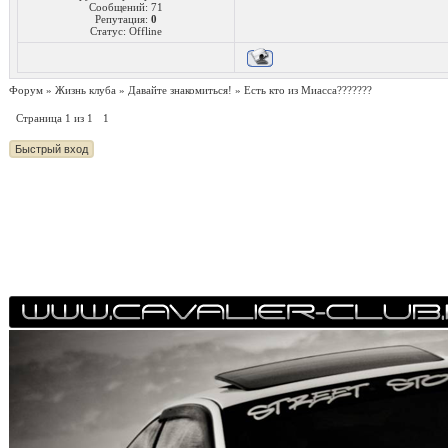
Сообщений:
71
Репутация:
0
Статус:
Offline
Форум
»
Жизнь клуба
»
Давайте знакомиться!
»
Есть кто из Миасса???????
Страница
1
из
1
1