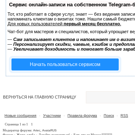
Сервис онлайн-записи на собственном Telegram-
Тот, кто работает в сфере услуг, знает — без ведения запис
напоминать клиентам о визитах тоже. Нашли самый бюджет
Для новых пользователей
первый месяц бесплатно
.
Чат-бот для мастеров и специалистов, который упрощает ве
—
Сам записывает клиентов и напоминает им о визит
—
Персонализирует скидки, чаевые, кэшбэк и предопл
—
Увеличивает доходимость и помогает больше зар
Начать пользоваться сервисом
ВЕРНУТЬСЯ НА ГЛАВНУЮ СТРАНИЦУ
Новые сообщения
Участники
Правила форума
Поиск
RSS
·
·
·
·
Страница
1
из
1
1
Модератор форума:
,
Artec
AvataRUS
Форум
»
Жизнь клуба
»
Давайте знакомиться!
»
Есть кто из Миасса???????