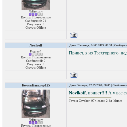
Лейтенант
Группа: Проверенные
Сообщений:
71
Репутация:
0
Статус:
Offline
Novikoff
Дата: Пятница, 04.09.2009, 08:33 | Сообщен
Рядовой
Привет, я из Трехгорного, не
Группа: Пользователи
Сообщений:
9
Репутация:
0
Статус:
Offline
КолянКавалер125
Дата: Четверг, 17.09.2009, 08:05 | Сообщени
Novikoff
, привет!!!! А у вас 
Toyota Cavalier, 97г. седан 2,4л. Миасс
Лейтенант
Группа: Проверенные