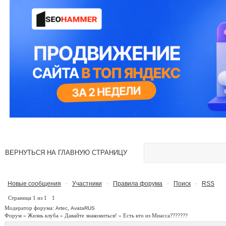
ВЕРНУТЬСЯ НА ГЛАВНУЮ СТРАНИЦУ
Новые сообщения
Участники
Правила форума
Поиск
RSS
·
·
·
·
Страница
1
из
1
1
Модератор форума:
,
Artec
AvataRUS
Форум
»
Жизнь клуба
»
Давайте знакомиться!
»
Есть кто из Миасса???????