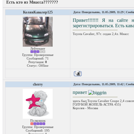
Есть кто из Миасса???????
КолянКавалер125
Дата: Понедельник, 11.05.2009, 11:29 | Соо
Привет!!!!!!! Я на сайте 
зарегистрироваться. Есть кав
Toyota Cavalier, 97г. седан 2,4л. Миасс
Лейтенант
Группа: Проверенные
Сообщений:
71
Репутация:
0
Статус:
Offline
cherry
Дата: Понедельник, 11.05.2009, 11:42 | Соо
привет
здесь был Toyota Cavalier Coupe 2,4 совс
ГОЛУБОЙ ЖОПЕЛЬ АСТРА 455)
Королев - Москва
Полковник
Группа: Проверенные
Сообщений:
195
Репутация:
1