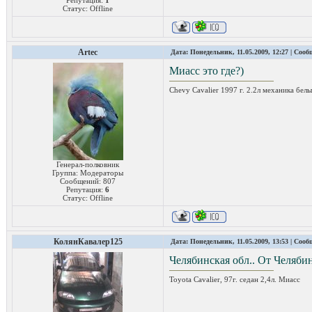
Статус:
Offline
Artec
Дата: Понедельник, 11.05.2009, 12:27 | Соо
Миасс это где?)
Chevy Cavalier 1997 г. 2.2л механика белы
Генерал-полковник
Группа: Модераторы
Сообщений:
807
Репутация:
6
Статус:
Offline
КолянКавалер125
Дата: Понедельник, 11.05.2009, 13:53 | Соо
Челябинская обл.. От Челябин
Toyota Cavalier, 97г. седан 2,4л. Миасс