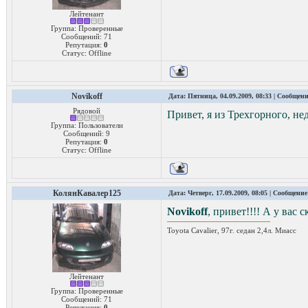
Лейтенант
Группа: Проверенные
Сообщений:
71
Репутация:
0
Статус:
Offline
Novikoff
Дата: Пятница, 04.09.2009, 08:33 | Сообщен
Рядовой
Привет, я из Трехгорного, не
Группа: Пользователи
Сообщений:
9
Репутация:
0
Статус:
Offline
КолянКавалер125
Дата: Четверг, 17.09.2009, 08:05 | Сообщени
Novikoff
, привет!!!! А у вас 
Toyota Cavalier, 97г. седан 2,4л. Миасс
Лейтенант
Группа: Проверенные
Сообщений:
71
Репутация:
0