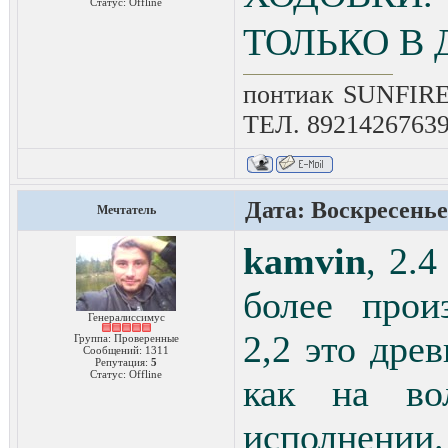
Статус:
Offline
ТОЛЬКО В 
понтиак SUNFIRE
ТЕЛ. 8921426763
Дата: Воскресенье,
Мечтатель
kamvin
, 2.
более прои
Генералиссимус
2,2 это дре
Группа: Проверенные
Сообщений:
1311
Репутация:
5
Статус:
Offline
как на во
исполнении.