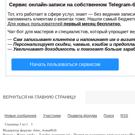
Сервис онлайн-записи на собственном Telegram-
Тот, кто работает в сфере услуг, знает — без ведения запис
напоминать клиентам о визитах тоже. Нашли самый бюджет
Для новых пользователей
первый месяц бесплатно
.
Чат-бот для мастеров и специалистов, который упрощает ве
—
Сам записывает клиентов и напоминает им о визит
—
Персонализирует скидки, чаевые, кэшбэк и предопл
—
Увеличивает доходимость и помогает больше зар
Начать пользоваться сервисом
ВЕРНУТЬСЯ НА ГЛАВНУЮ СТРАНИЦУ
Новые сообщения
Участники
Правила форума
Поиск
RSS
·
·
·
·
Страница
1
из
1
1
Модератор форума:
,
Artec
AvataRUS
Форум
»
Жизнь клуба
»
Давайте знакомиться!
»
Привет от желающего влиться в ряды
(Во