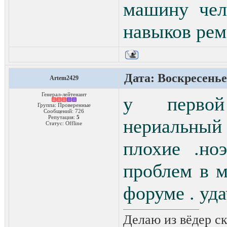
машину чел
навыков рем
Дата: Воскресенье,
Artem2429
Генерал-лейтенант
у первой
Группа: Проверенные
Сообщений:
726
Репутация:
5
нериальный
Статус:
Offline
плохие .но
проблем в м
форуме . уд
Делаю из вёдер ск