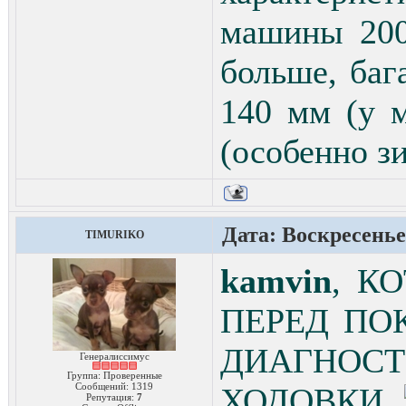
машины 200
больше, баг
140 мм (у 
(особенно з
Дата: Воскресенье,
TIMURIKO
kamvin
, К
ПЕРЕД ПО
ДИАГНОСТ
Генералиссимус
Группа: Проверенные
Сообщений:
1319
ХОДОВКИ.
Репутация:
7