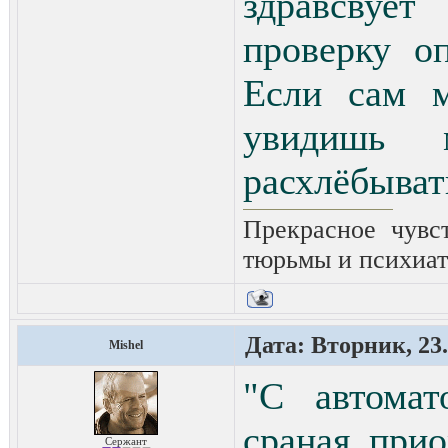
здравсвует
проверку о
Если сам 
увидишь 
расхлёбыват
Прекрасное чувс
тюрьмы и психиат
Дата: Вторник, 23.
Mishel
"С автомат
сраная прио
Сержант