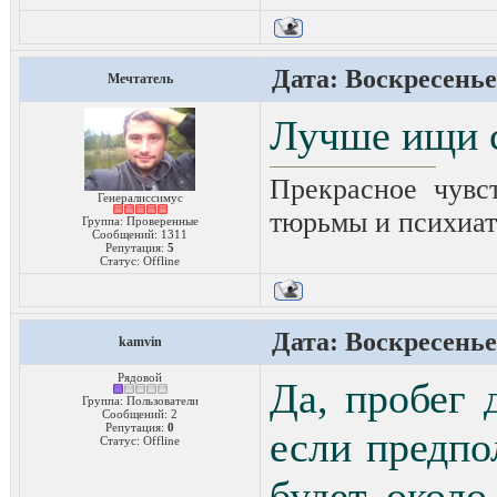
Дата: Воскресенье,
Мечтатель
Лучше ищи с 
Прекрасное чувс
Генералиссимус
тюрьмы и психиат
Группа: Проверенные
Сообщений:
1311
Репутация:
5
Статус:
Offline
Дата: Воскресенье,
kamvin
Рядовой
Да, пробег 
Группа: Пользователи
Сообщений:
2
Репутация:
0
если предпо
Статус:
Offline
будет около