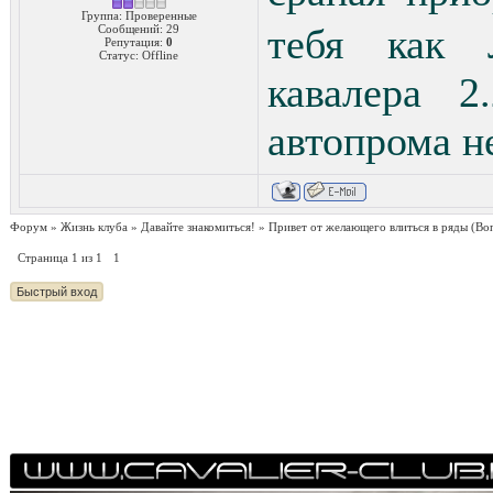
Группа: Проверенные
тебя как 
Сообщений:
29
Репутация:
0
Статус:
Offline
кавалера 
автопрома н
Форум
»
Жизнь клуба
»
Давайте знакомиться!
»
Привет от желающего влиться в ряды
(Во
Страница
1
из
1
1