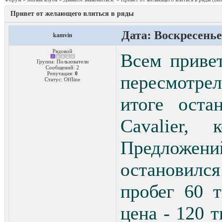
Привет от желающего влиться в ряды
Дата: Воскресенье,
kamvin
Рядовой
Всем привет
Группа: Пользователи
Сообщений:
2
Репутация:
0
пересмотре
Статус:
Offline
итоге оста
Cavalier, 
Предложени
остановился 
пробег 60 т
цена - 120 т