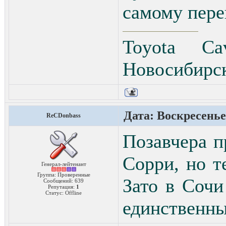
самому пере
Toyota Cav
Новосибирс
Дата: Воскресенье,
ReCDonbass
Позавчера п
Сорри, но т
Генерал-лейтенант
Группа: Проверенные
Зато в Сочи
Сообщений:
639
Репутация:
1
Статус:
Offline
единственны