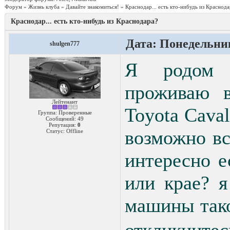
Форум
»
Жизнь клуба
»
Давайте знакомиться!
»
Краснодар... есть кто-нибудь из Краснода
Краснодар... есть кто-нибудь из Краснодара?
Дата: Понедельник
shulgen777
Я родом 
проживаю в
Лейтенант
Toyota Caval
Группа: Проверенные
Сообщений:
49
Репутация:
0
возможно вс
Статус:
Offline
интересно е
или крае? я
машины тако