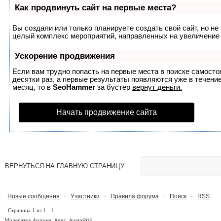
Как продвинуть сайт на первые места?
Вы создали или только планируете создать свой сайт, но не 
целый комплекс мероприятий, направленных на увеличение 
Ускорение продвижения
Если вам трудно попасть на первые места в поиске самост
десятки раз, а первые результаты появляются уже в течение
месяц, то в
SeoHammer
за бустер
вернут деньги.
Начать продвижение сайта
ВЕРНУТЬСЯ НА ГЛАВНУЮ СТРАНИЦУ
Новые сообщения
Участники
Правила форума
Поиск
RSS
·
·
·
·
Страница
1
из
1
1
Модератор форума:
,
Artec
AvataRUS