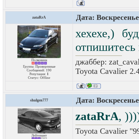
Дата: Воскресенье,
zataRrA
хехехе,) бу
отпишитесь 
джаббер: zat_cava
Полковник
Группа: Проверенные
Toyota Cavalier 2.
Сообщений:
190
Репутация:
1
Статус:
Offline
Дата: Воскресенье,
shulgen777
zataRrA
, )))
Toyota Cavalier ''
Лейтенант