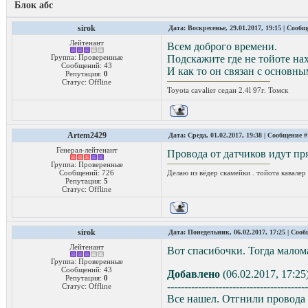
Блок абс
sirok
Дата: Воскресенье, 29.01.2017, 19:15 | Сооб
Лейтенант
Всем доброго времени.
Группа: Проверенные
Подскажите где не тойоте нах
Сообщений:
43
И как то он связан с основны
Репутация:
0
Статус:
Offline
Toyota cavalier седан 2.4l 97г. Томск
Artem2429
Дата: Среда, 01.02.2017, 19:38 | Сообщение 
Генерал-лейтенант
Провода от датчиков идут пря
Группа: Проверенные
Сообщений:
726
Делаю из вёдер скамейки . тойота кавалер 
Репутация:
5
Статус:
Offline
sirok
Дата: Понедельник, 06.02.2017, 17:25 | Соо
Лейтенант
Вот спасибочки. Тогда малом
Группа: Проверенные
Сообщений:
43
Добавлено
(06.02.2017, 17:25
Репутация:
0
-----------------------------------------
Статус:
Offline
Все нашел. Отгнили провода 