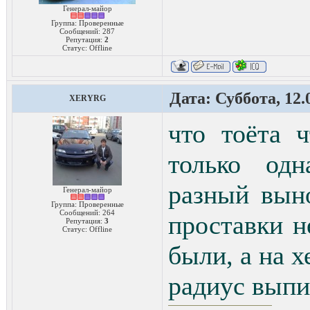
Генерал-майор
Группа: Проверенные
Сообщений:
287
Репутация:
2
Статус:
Offline
Дата: Суббота, 12.
XERYRG
что тоёта 
только одн
разный выно
Генерал-майор
Группа: Проверенные
Сообщений:
264
проставки н
Репутация:
3
Статус:
Offline
были, а на х
радиус выпи