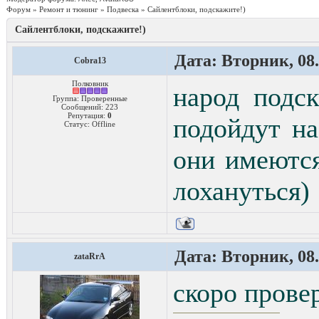
Форум
»
Ремонт и тюнинг
»
Подвеска
»
Сайлентблоки, подскажите!)
Сайлентблоки, подскажите!)
Дата: Вторник, 08.
Cobra13
Полковник
народ подс
Группа: Проверенные
Сообщений:
223
Репутация:
0
подойдут на
Статус:
Offline
они имеются
лохануться)
Дата: Вторник, 08.
zataRrA
скоро прове