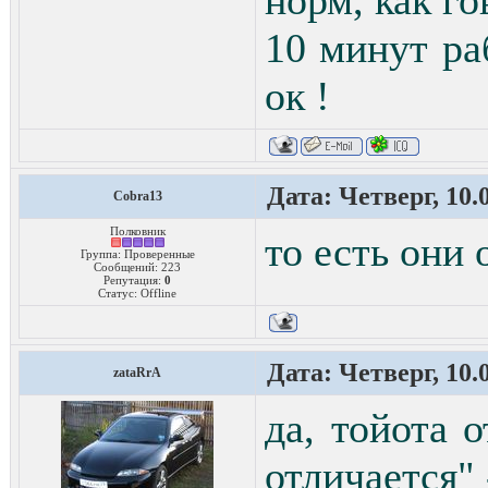
норм, как го
10 минут ра
ок !
Дата: Четверг, 10.
Cobra13
Полковник
то есть они 
Группа: Проверенные
Сообщений:
223
Репутация:
0
Статус:
Offline
Дата: Четверг, 10.
zataRrA
да, тойота о
отличается" 