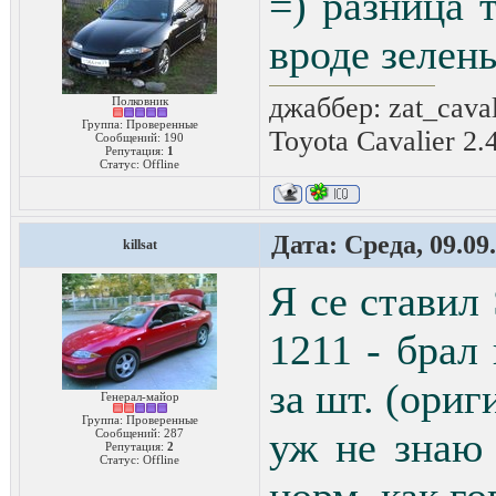
=) разница 
вроде зелен
джаббер: zat_cava
Полковник
Группа: Проверенные
Toyota Cavalier 2.
Сообщений:
190
Репутация:
1
Статус:
Offline
Дата: Среда, 09.09
killsat
Я се ставил
1211 - брал 
за шт. (ориг
Генерал-майор
Группа: Проверенные
уж не знаю 
Сообщений:
287
Репутация:
2
Статус:
Offline