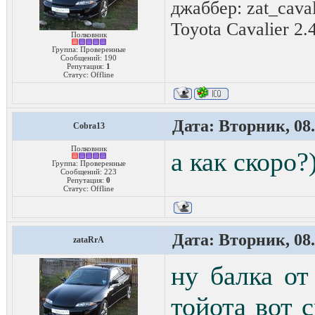
джаббер: zat_cava
Toyota Cavalier 2.
Полковник
Группа: Проверенные
Сообщений:
190
Репутация:
1
Статус:
Offline
Дата: Вторник, 08.
Cobra13
Полковник
а как скоро?
Группа: Проверенные
Сообщений:
223
Репутация:
0
Статус:
Offline
Дата: Вторник, 08.
zataRrA
ну балка от
тойота вот с