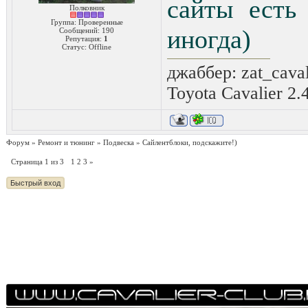
сайты есть 
Полковник
Группа: Проверенные
иногда)
Сообщений:
190
Репутация:
1
Статус:
Offline
джаббер: zat_cava
Toyota Cavalier 2.
Форум
»
Ремонт и тюнинг
»
Подвеска
»
Сайлентблоки, подскажите!)
Страница
1
из
3
1
2
3
»