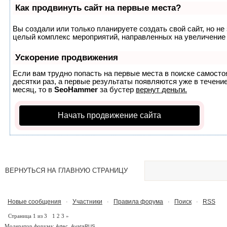
Как продвинуть сайт на первые места?
Вы создали или только планируете создать свой сайт, но не 
целый комплекс мероприятий, направленных на увеличение 
Ускорение продвижения
Если вам трудно попасть на первые места в поиске самост
десятки раз, а первые результаты появляются уже в течение
месяц, то в
SeoHammer
за бустер
вернут деньги.
Начать продвижение сайта
ВЕРНУТЬСЯ НА ГЛАВНУЮ СТРАНИЦУ
Новые сообщения
Участники
Правила форума
Поиск
RSS
·
·
·
·
Страница
1
из
3
1
2
3
»
Модератор форума:
,
Artec
AvataRUS