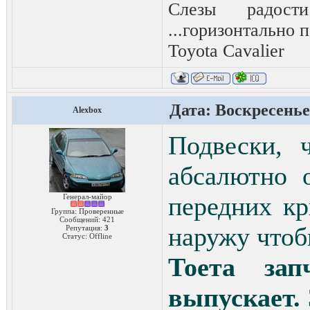
Слезы радост
...горизонтально п
Toyota Сavalier
Дата: Воскресенье,
Alexbox
Подвески, 
абсалютно 
передних к
Генерал-майор
Группа: Проверенные
Сообщений:
421
наружу чтоб
Репутация:
3
Статус:
Offline
Тоета зап
выпускает.