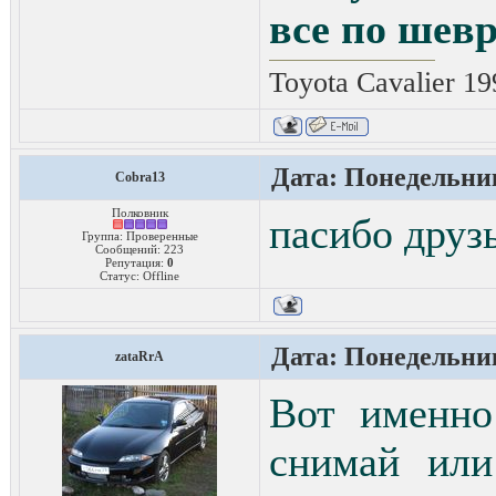
все по шевр
Toyota Cavalier 1
Дата: Понедельник
Cobra13
Полковник
пасибо друз
Группа: Проверенные
Сообщений:
223
Репутация:
0
Статус:
Offline
Дата: Понедельник
zataRrA
Вот именно
снимай или