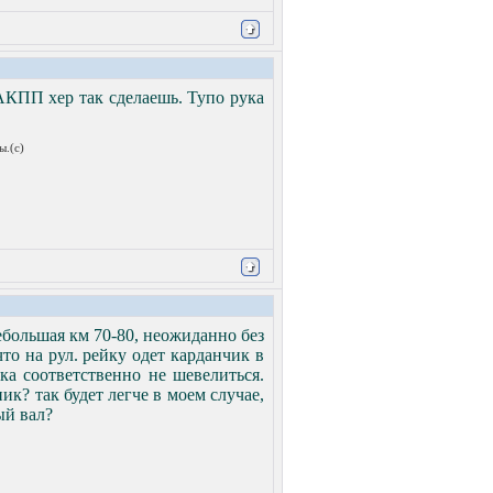
АКПП хер так сделаешь. Тупо рука
ы.(с)
небольшая км 70-80, неожиданно без
то на рул. рейку одет карданчик в
йка соответственно не шевелиться.
ик? так будет легче в моем случае,
ый вал?