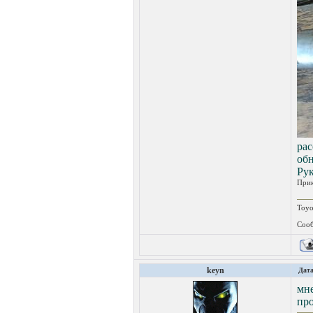
ра
об
Рук
При
Toyo
Сооб
keyn
Дата
мне
про