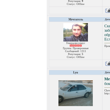
Репутация:
9
Статус:
Offline
Мечтатель
Дата
Ски
за
обр
Есл
Генералиссимус
Прек
Группа: Проверенные
Сообщений:
1311
Репутация:
5
Статус:
Offline
Lyu
Дата
Ме
бок
Chev
http