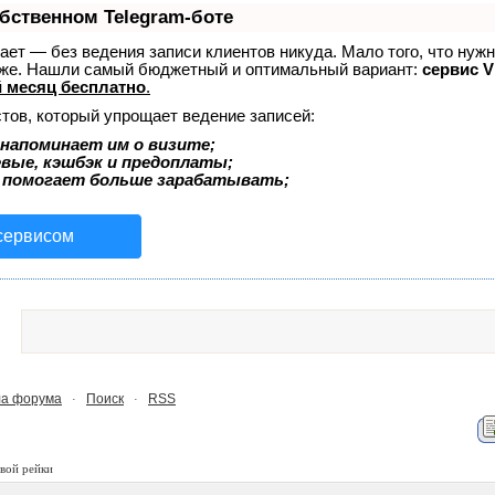
обственном Telegram-боте
знает — без ведения записи клиентов никуда. Мало того, что нуж
тоже. Нашли самый бюджетный и оптимальный вариант:
сервис Vi
 месяц бесплатно
.
тов, который упрощает ведение записей:
напоминает им о визите;
евые, кэшбэк и предоплаты;
 помогает больше зарабатывать;
 сервисом
а форума
Поиск
RSS
·
·
вой рейки