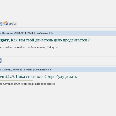
: Пятница, 29.03.2013, 23:00 | Сообщение #
5
egory
, Как там твой двигатель дело продвигается ?
ю из вёдер скамейки . тойота кавалер 2,4 купэ
: Суббота, 30.03.2013, 01:13 | Сообщение #
6
tem2429
, Пока стоит все. Скоро буду делать
ta Cavalier 1999 черн.седан г.Новороссийск