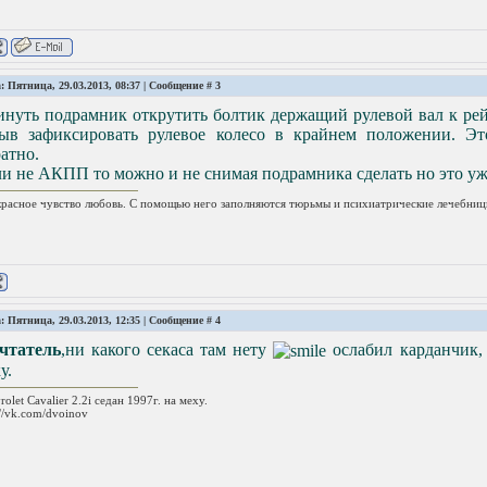
: Пятница, 29.03.2013, 08:37 | Сообщение #
3
нуть подрамник открутить болтик держащий рулевой вал к рей
быв зафиксировать рулевое колесо в крайнем положении. Э
атно.
и не АКПП то можно и не снимая подрамника сделать но это уж
расное чувство любовь. С помощью него заполняются тюрьмы и психиатрические лечебниц
: Пятница, 29.03.2013, 12:35 | Сообщение #
4
чтатель
,ни какого секаса там нету
ослабил карданчик, 
у.
rolet Cavalier 2.2i седан 1997г. на меху.
://vk.com/dvoinov