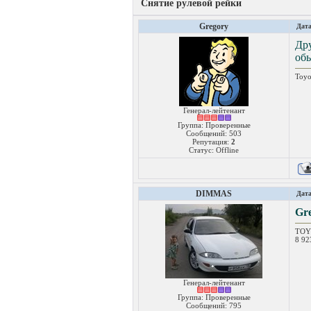
Снятие рулевой рейки
Gregory
Дата
Др
обы
Toyo
Генерал-лейтенант
Группа: Проверенные
Сообщений:
503
Репутация:
2
Статус:
Offline
DIMMAS
Дата
Gr
TOY
8 9
Генерал-лейтенант
Группа: Проверенные
Сообщений:
795