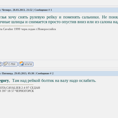
: Четверг, 28.03.2013, 21:52 | Сообщение #
1
узья хочу снять рулевую рейку и поменять сальники. Не поня
чные шлицы и снимается просто опустив вниз или из салона на
ta Cavalier 1999 черн.седан г.Новороссийск
: Пятница, 29.03.2013, 05:30 | Сообщение #
2
egory
, Там над рейкой болтик на валу надо ослабить.
OTA CAVALIER 2.4 97 СЕДАН
23 397 18 57 ЧЕРНОГОРСК