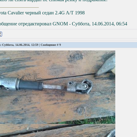
ota Cavalier черный седан 2.4G A/T 1998
общение отредактировал
GNOM
-
Суббота, 14.06.2014, 06:54
: Суббота, 14.06.2014, 12:59 | Сообщение #
9