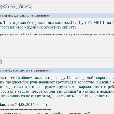
: Вторник, 02.04.2013, 07:48 | Сообщение #
7
u
, Ты это делал без движка под капотом:D . И у тебя МКПП на 
пролезет чтоб карданчик открутить скинуть.
расное чувство любовь. С помощью него заполняются тюрьмы и психиатрические лечебниц
: Суббота, 14.06.2014, 06:54 | Сообщение #
8
вет всем! в общем такая история: еду 11 числа домой скорость 
их предпосылок руль начинает крутиться в холостую. выяснил ч
о входит вал и этот вал рулем крутиться а кардан стоит и ре
рос вал в кардан пресуется или там шлицы? и как снять подрамн
 чтоб лишнего не открутить))), и кто нить знает скока стоит нов
бавлено
(14.06.2014, 06:54)
-----------------------------------------
но ли снять кардан не снимая рейку и подрамник?