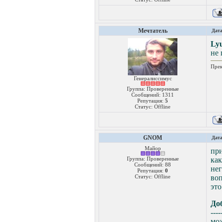
Мечтатель
Дата
Ly
не 
Прек
Генералиссимус
Группа: Проверенные
Сообщений:
1311
Репутация:
5
Статус:
Offline
GNOM
Дата
Майор
при
Группа: Проверенные
как
Сообщений:
88
нег
Репутация:
0
Статус:
Offline
воп
это
До
----
мож