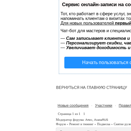
Сервис онлайн-записи на с
Тот, кто работает в сфере услуг, 
напоминать клиентам о визитах 
Для новых пользователей
первый
Чат-бот для мастеров и специалис
—
Сам записывает клиентов и 
—
Персонализирует скидки, ча
—
Увеличивает доходимость и
Начать пользоваться
ВЕРНУТЬСЯ НА ГЛАВНУЮ СТРАНИЦУ
Новые сообщения
Участники
Правил
·
·
Страница
1
из
1
1
Модератор форума:
,
Artec
AvataRUS
Форум
»
Ремонт и тюнинг
»
Подвеска
»
Снятие руле