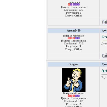
Полковник
Группа: Проверенные
Сообщений:
229
Репутация:
1
Статус:
Offline
Artem2429
Дата
Генерал-лейтенант
Gr
Группа: Проверенные
Сообщений:
726
Дела
Репутация:
5
Статус:
Offline
Gregory
Дата
Ar
Toyo
Генерал-лейтенант
Группа: Проверенные
Сообщений:
503
Репутация:
2
Статус:
Offline