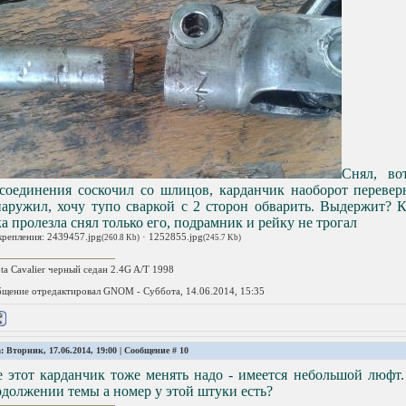
Снял, во
ссоединения соскочил со шлицов, карданчик наоборот перевер
наружил, хочу тупо сваркой с 2 сторон обварить. Выдержит? 
а пролезла снял только его, подрамник и рейку не трогал
крепления:
2439457.jpg
·
1252855.jpg
(260.8 Kb)
(245.7 Kb)
ta Cavalier черный седан 2.4G A/T 1998
щение отредактировал
GNOM
-
Суббота, 14.06.2014, 15:35
: Вторник, 17.06.2014, 19:00 | Сообщение #
10
 этот карданчик тоже менять надо - имеется небольшой люфт.
должении темы а номер у этой штуки есть?