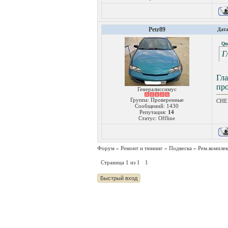
Petr89
Дата
Qu
Г
Гла
про
Генералиссимус
Группа: Проверенные
CHEV
Сообщений:
1430
Репутация:
14
Статус:
Offline
Форум
»
Ремонт и тюнинг
»
Подвеска
»
Рем.комплек
Страница
1
из
1
1