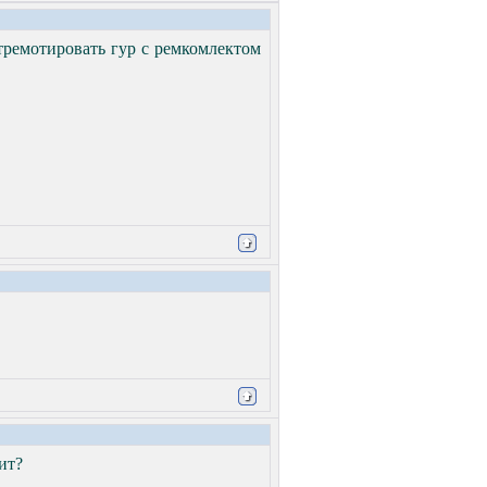
тремотировать гур с ремкомлектом
ит?