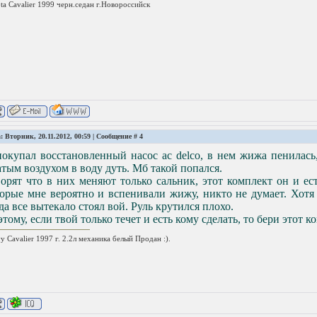
ta Cavalier 1999 черн.седан г.Новороссийск
: Вторник, 20.11.2012, 00:59 | Сообщение #
4
окупал восстановленный насос ac delco, в нем жижа пенилась, 
тым воздухом в воду дуть. Мб такой попался.
орят что в них меняют только сальник, этот комплект он и ес
орые мне вероятно и вспенивали жижу, никто не думает. Хотя 
да все вытекало стоял вой. Руль крутился плохо.
тому, если твой только течет и есть кому сделать, то бери этот к
y Cavalier 1997 г. 2.2л механика белый Продан :).