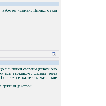
р. Работает идеально.Никакого гула
ьцо с внешней стороны (кстати оно
м или гвоздиком). Дальше через
Главное не растерять маленькие
а грязный декстрон.