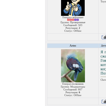
Toyo
Генерал-лейтенант
Группа: Проверенные
Сообщений:
503
Репутация:
2
Статус:
Offline
Artec
Дата
Я п
сжа
Гов
кот
ког
Поэ
Chev
Генерал-полковник
Группа: Модераторы
Сообщений:
807
Репутация:
6
Статус:
Offline