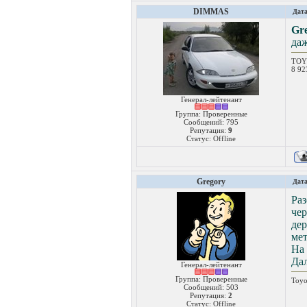
DIMMAS
Дата
Gr
даж
TOY
8 9
Генерал-лейтенант
Группа: Проверенные
Сообщений:
795
Репутация:
9
Статус:
Offline
Gregory
Дата
Раз
че
де
ме
На 
Дал
Генерал-лейтенант
Группа: Проверенные
Toyo
Сообщений:
503
Репутация:
2
Статус:
Offline