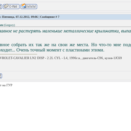
: Пятница, 07.12.2012, 09:06 | Сообщение #
7
ote
(
Gregory
)
лавное не растерять маленькие металлические крыльчатки, вы
вное собрать их так же на свои же места. Но что-то мне под
ходит... Очень точный момент с пластинами этими.
ROLET-CAVALIER LN2 DISP - 2.2L CYL - L4, 1996г.в., двигатель-C96, кузов-1JC69
т на ГУР