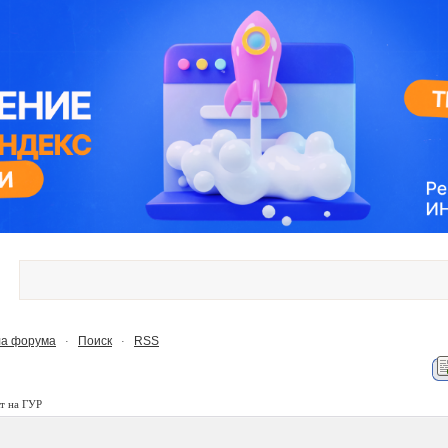
а форума
Поиск
RSS
·
·
т на ГУР