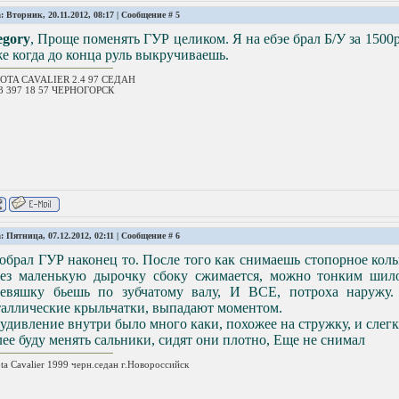
: Вторник, 20.11.2012, 08:17 | Сообщение #
5
egory
, Проще поменять ГУР целиком. Я на ебэе брал Б/У за 1500
е когда до конца руль выкручиваешь.
OTA CAVALIER 2.4 97 СЕДАН
23 397 18 57 ЧЕРНОГОРСК
: Пятница, 07.12.2012, 02:11 | Сообщение #
6
обрал ГУР наконец то. После того как снимаешь стопорное кол
рез маленькую дырочку сбоку сжимается, можно тонким шило
ревяшку бьешь по зубчатому валу, И ВСЕ, потроха наружу. 
таллические крыльчатки, выпадают моментом.
удивление внутри было много каки, похожее на стружку, и слегк
ее буду менять сальники, сидят они плотно, Еще не снимал
ta Cavalier 1999 черн.седан г.Новороссийск