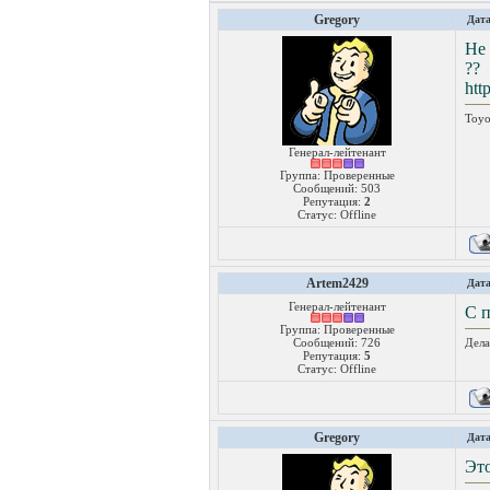
Gregory
Дата
Не
??
htt
Toyo
Генерал-лейтенант
Группа: Проверенные
Сообщений:
503
Репутация:
2
Статус:
Offline
Artem2429
Дата
Генерал-лейтенант
С п
Группа: Проверенные
Сообщений:
726
Дела
Репутация:
5
Статус:
Offline
Gregory
Дата
Это