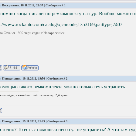
: Воскресенье, 18.11.2012, 22:37 | Сообщение #
1
 помню когда писали по ремкомплекту на гур. Вообще можно о
p://www.rockauto.com/catalog/x,carcode,1353169,parttype,7407
ta Cavalier 1999 черн.седан г.Новороссийск
: Понедельник, 19.11.2012, 19:56 | Сообщение #
2
омощью такого ремкомплекта можно только течь устранить .
ю из вёдер скамейки . тойота кавалер 2,4 купэ
: Понедельник, 19.11.2012, 21:25 | Сообщение #
3
 точно? То есть с помощью него гул не устранить? А что там гуд