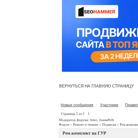
ВЕРНУТЬСЯ НА ГЛАВНУЮ СТРАНИЦУ
Новые сообщения
Участники
Правил
·
·
Страница
1
из
1
1
Модератор форума:
,
Artec
AvataRUS
Форум
»
Ремонт и тюнинг
»
Подвеска
»
Рем.комплек
Рем.комплект на ГУР