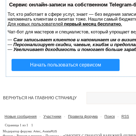
Сервис онлайн-записи на собственном Telegram-
Тот, кто работает в сфере услуг, знает — без ведения запис
напоминать клиентам о визитах тоже. Нашли самый бюджет
Для новых пользователей
первый месяц бесплатно
.
Чат-бот для мастеров и специалистов, который упрощает ве
—
Сам записывает клиентов и напоминает им о визит
—
Персонализирует скидки, чаевые, кэшбэк и предопл
—
Увеличивает доходимость и помогает больше зар
Начать пользоваться сервисом
ВЕРНУТЬСЯ НА ГЛАВНУЮ СТРАНИЦУ
Новые сообщения
Участники
Правила форума
Поиск
RSS
·
·
·
·
Страница
1
из
1
1
Модератор форума:
,
Artec
AvataRUS
Форум
»
Ремонт и тюнинг
»
Подвеска
»
пОМОГИГЕ С ГРАНАТОЙ НАРУЖНЕЙ
(ШЛИЦЫ