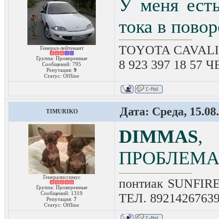
У меня есть
тока в пово
TOYOTA CAVALIE
Генерал-лейтенант
Группа: Проверенные
8 923 397 18 57
Сообщений:
795
Репутация:
9
Статус:
Offline
Дата: Среда, 15.08
TIMURIKO
DIMMAS
,
ПРОБЛЕМ
Генералиссимус
понтиак SUNFIRE
Группа: Проверенные
Сообщений:
1319
ТЕЛ. 8921426763
Репутация:
7
Статус:
Offline